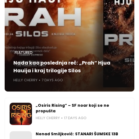
FEATURED
Nada kao poslednja reč: „Prah“ Hjua
Hauija i kraj trilogije Silos
HELLY CHERRY
7 DAYS AGO
„Osiris Rising“ – SF noar koji se ne
propušta
HELLY CHERRY
17 DAYS AGO
Nenad Smiljković: STANARI ŠUMSKE 13B