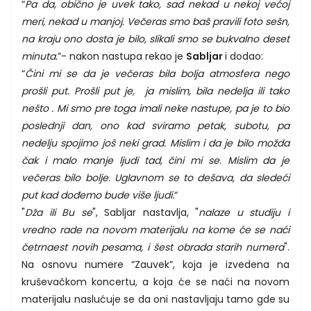
“
Pa da, obično je uvek tako, sad nekad u nekoj većoj
meri, nekad u manjoj. Večeras smo baš pravili foto sešn,
na kraju ono dosta je bilo, slikali smo se bukvalno deset
minuta.
”- nakon nastupa rekao je
Sabljar
i dodao:
“
Čini mi se da je večeras bila bolja atmosfera nego
prošli put. Prošli put je, ja mislim, bila nedelja ili tako
nešto . Mi smo pre toga imali neke nastupe, pa je to bio
poslednji dan, ono kad sviramo petak, subotu, pa
nedelju spojimo još neki grad. Mislim i da je bilo možda
čak i malo manje ljudi tad, čini mi se. Mislim da je
večeras bilo bolje. Uglavnom se to dešava, da sledeći
put kad dođemo bude više ljudi.
“
"
Dža ili Bu se
", Sabljar nastavlja, "
nalaze u studiju i
vredno rade na novom materijalu na kome će se naći
četrnaest novih pesama, i šest obrada starih numera
".
Na osnovu numere “Zauvek”, koja je izvedena na
kruševačkom koncertu, a koja će se naći na novom
materijalu naslućuje se da oni nastavljaju tamo gde su