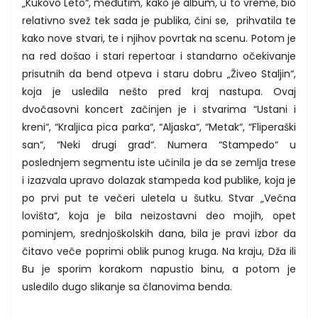
„Kukovo Leto“, međutim, kako je album, u to vreme, bio
relativno svež tek sada je publika, čini se, prihvatila te
kako nove stvari, te i njihov povrtak na scenu. Potom je
na red došao i stari repertoar i standarno očekivanje
prisutnih da bend otpeva i staru dobru „Živeo Staljin“,
koja je usledila nešto pred kraj nastupa. Ovaj
dvočasovni koncert začinjen je i stvarima “Ustani i
kreni“, “Kraljica pica parka“, “Aljaska“, “Metak“, “Fliperaški
san“, “Neki drugi grad“. Numera “Stampedo“ u
poslednjem segmentu iste učinila je da se zemlja trese
i izazvala upravo dolazak stampeda kod publike, koja je
po prvi put te večeri uletela u šutku. Stvar „Večna
lovišta“, koja je bila neizostavni deo mojih, opet
pominjem, srednjoškolskih dana, bila je pravi izbor da
čitavo veče poprimi oblik punog kruga. Na kraju, Dža ili
Bu je sporim korakom napustio binu, a potom je
usledilo dugo slikanje sa članovima benda.