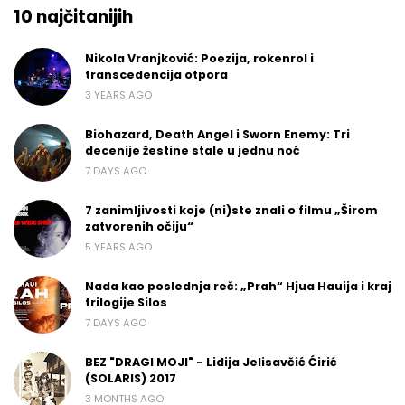
10 najčitanijih
Nikola Vranjković: Poezija, rokenrol i
transcedencija otpora
3 YEARS AGO
Biohazard, Death Angel i Sworn Enemy: Tri
decenije žestine stale u jednu noć
7 DAYS AGO
7 zanimljivosti koje (ni)ste znali o filmu „Širom
zatvorenih očiju“
5 YEARS AGO
Nada kao poslednja reč: „Prah“ Hjua Hauija i kraj
trilogije Silos
7 DAYS AGO
BEZ "DRAGI MOJI" - Lidija Jelisavčić Ćirić
(SOLARIS) 2017
3 MONTHS AGO