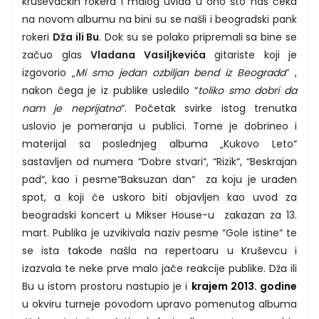
kruševačkih rokera i malog uvida u ono što nas čeka
na novom albumu na bini su se našli i beogradski pank
rokeri
Dža ili Bu
. Dok su se polako pripremali sa bine se
začuo glas
Vladana Vasiljkevića
gitariste koji je
izgovorio „
Mi smo jedan ozbiljan bend iz Beograda
“ ,
nakon čega je iz publike usledilo “
toliko smo dobri da
nam je neprijatno
“. Početak svirke istog trenutka
uslovio je pomeranja u publici. Tome je dobrineo i
materijal sa poslednjeg albuma „Kukovo Leto“
sastavljen od numera “Dobre stvari“, “Rizik“, “Beskrajan
pad“, kao i pesme“Baksuzan dan“ za koju je urađen
spot, a koji će uskoro biti objavljen kao uvod za
beogradski koncert u Mikser House-u zakazan za 13.
mart. Publika je uzvikivala naziv pesme “Gole istine“ te
se ista takođe našla na repertoaru u Kruševcu i
izazvala te neke prve malo jače reakcije publike. Dža ili
Bu u istom prostoru nastupio je i
krajem 2013. godine
u okviru turneje povodom upravo pomenutog albuma