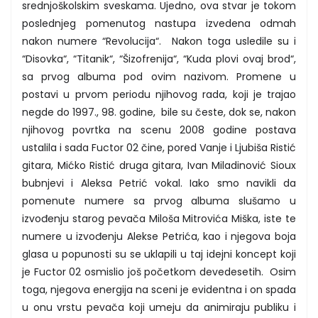
srednjoškolskim sveskama. Ujedno, ova stvar je tokom
poslednjeg pomenutog nastupa izvedena odmah
nakon numere “Revolucija“. Nakon toga usledile su i
“Disovka“, “Titanik“, “Šizofrenija“, “Kuda plovi ovaj brod“,
sa prvog albuma pod ovim nazivom. Promene u
postavi u prvom periodu njihovog rada, koji je trajao
negde do 1997., 98. godine, bile su česte, dok se, nakon
njihovog povrtka na scenu 2008 godine postava
ustalila i sada Fuctor 02 čine, pored Vanje i Ljubiša Ristić
gitara, Mićko Ristić druga gitara, Ivan Miladinović Sioux
bubnjevi i Aleksa Petrić vokal. Iako smo navikli da
pomenute numere sa prvog albuma slušamo u
izvođenju starog pevača Miloša Mitrovića Miška, iste te
numere u izvođenju Alekse Petrića, kao i njegova boja
glasa u popunosti su se uklapili u taj idejni koncept koji
je Fuctor 02 osmislio još početkom devedesetih. Osim
toga, njegova energija na sceni je evidentna i on spada
u onu vrstu pevača koji umeju da animiraju publiku i