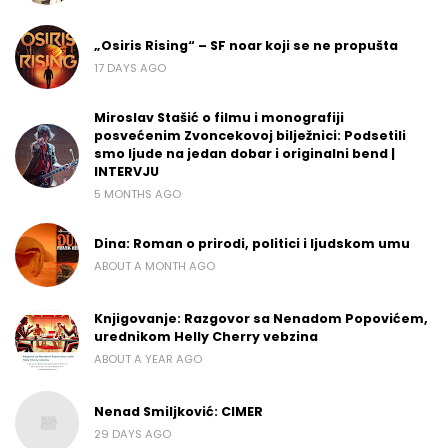
„Osiris Rising“ – SF noar koji se ne propušta
17 DAYS AGO
Miroslav Stašić o filmu i monografiji
posvećenim Zvoncekovoj bilježnici: Podsetili
smo ljude na jedan dobar i originalni bend |
INTERVJU
5 MONTHS AGO
Dina: Roman o prirodi, politici i ljudskom umu
ABOUT A MONTH AGO
Knjigovanje: Razgovor sa Nenadom Popovićem,
urednikom Helly Cherry vebzina
ABOUT A YEAR AGO
Nenad Smiljković: CIMER
29 DAYS AGO