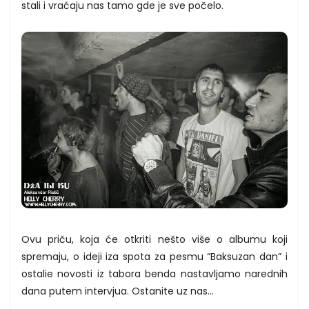
stali i vraćaju nas tamo gde je sve počelo.
Ovu priču, koja će otkriti nešto više o albumu koji
spremaju, o ideji iza spota za pesmu “Baksuzan dan” i
ostalie novosti iz tabora benda nastavljamo narednih
dana putem intervjua. Ostanite uz nas...