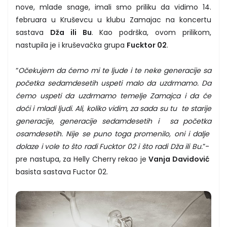
nove, mlade snage, imali smo priliku da vidimo 14.
februara u Kruševcu u klubu Zamajac na koncertu
sastava
Dža ili Bu
. Kao podrška, ovom prilikom,
nastupila je i kruševačka grupa
Fucktor 02
.
“
Očekujem da ćemo mi te ljude i te neke generacije sa
početka sedamdesetih uspeti malo da uzdrmamo. Da
ćemo uspeti da uzdrmamo temelje Zamajca i da će
doći i mladi ljudi. Ali, koliko vidim, za sada su tu te starije
generacije, generacije sedamdesetih i sa početka
osamdesetih. Nije se puno toga promenilo, oni i dalje
dolaze i vole to što radi Fucktor 02 i što radi Dža ili Bu.
”-
pre nastupa, za Helly Cherry rekao je
Vanja Davidović
basista sastava Fuctor 02.