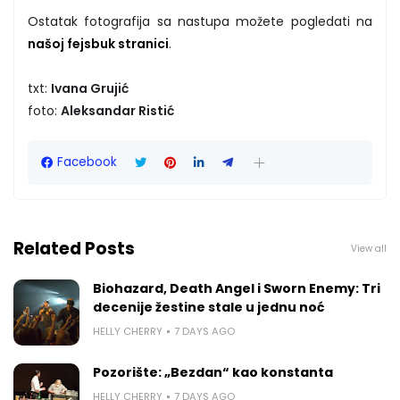
Ostatak fotografija sa nastupa možete pogledati na
našoj fejsbuk stranici
.
txt:
Ivana Grujić
foto:
Aleksandar Ristić
Facebook
Related Posts
View all
Biohazard, Death Angel i Sworn Enemy: Tri
decenije žestine stale u jednu noć
HELLY CHERRY
7 DAYS AGO
Pozorište: „Bezdan“ kao konstanta
HELLY CHERRY
7 DAYS AGO