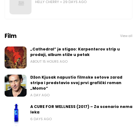
HELLY CHERRY
29 DAYS AGO
Film
View all
„Cathedral“ je stigao: Karpenterov strip u
prodaji, album stiže u petak
ABOUT 15 HOURS AGO
Džon Kjusak napustio filmske setove zarad
stripa i predstavio svoj prvi grafički roman
„Momo“
A DAY AGO
A CURE FOR WELLNESS (2017) – Za scenario nema
leka
6 DAYS AGO