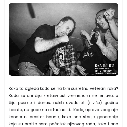
Kako to izgleda kada se na bini susretnu veterani roka?
Kada se oni čija kretaivnost vremenom ne jenjava, a
čije pesme i danas, nekih dvadeset (i više) godina
kasnije, ne gube na aktuelnosti. Kada, upravo zbog njih
koncertni prostor ispune, kako one starije generacije
koje su pratile sam početak njihovog rada, tako i one