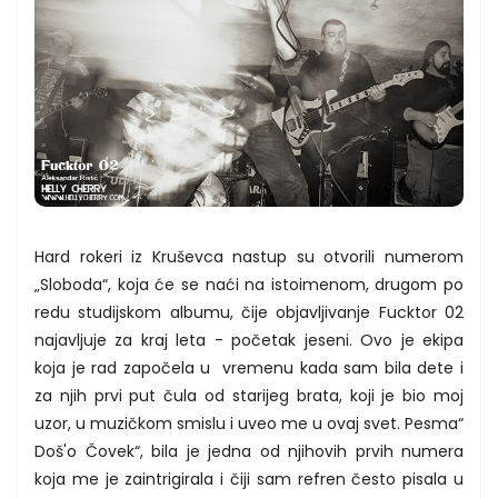
Hard rokeri iz Kruševca nastup su otvorili numerom
„Sloboda“, koja će se naći na istoimenom, drugom po
redu studijskom albumu, čije objavljivanje Fucktor 02
najavljuje za kraj leta - početak jeseni. Ovo je ekipa
koja je rad započela u vremenu kada sam bila dete i
za njih prvi put čula od starijeg brata, koji je bio moj
uzor, u muzičkom smislu i uveo me u ovaj svet. Pesma“
Doš'o Čovek“, bila je jedna od njihovih prvih numera
koja me je zaintrigirala i čiji sam refren često pisala u