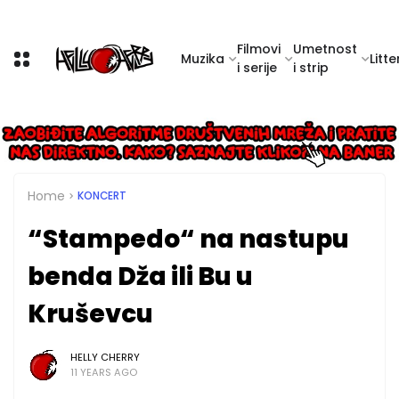
Filmovi
Umetnost
Muzika
Litte
i serije
i strip
Home
KONCERT
“Stampedo“ na nastupu
benda Dža ili Bu u
Kruševcu
HELLY CHERRY
11 YEARS AGO