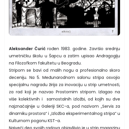
Aleksander Ćurić
rođen 1983. godine. Završio srednju
umetničku školu u Šapcu a zatim upisao Andragogiju
na Filozofkom fakultetu u Beogradu.
Stripom se bavi od malih nogu a profesionalno skoro
deceniju. Na 5. Međunarodnom salonu stripa osvojio
specijalnu nagradu žirija za inovaciju u strip umetnosti,
za rad koji je nazvao Prostornim stripom. Izlagao na
više kolektivnih i samostalnih izložbi, od kojih su dve
najznačajnije u Galeriji SKC-a, pod nazivom „Servis za
dinamiku prostora“ i „Izložba eksperimentalnog stripa“ u
Kulturnom pogonu KST-a.
Najveći deo svojih radova objavljivio je u strip magazinu