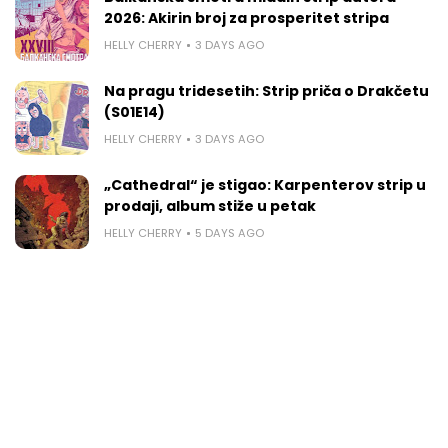
2026: Akirin broj za prosperitet stripa
HELLY CHERRY
3 DAYS AGO
Na pragu tridesetih: Strip priča o Drakčetu
(S01E14)
HELLY CHERRY
3 DAYS AGO
„Cathedral“ je stigao: Karpenterov strip u
prodaji, album stiže u petak
HELLY CHERRY
5 DAYS AGO