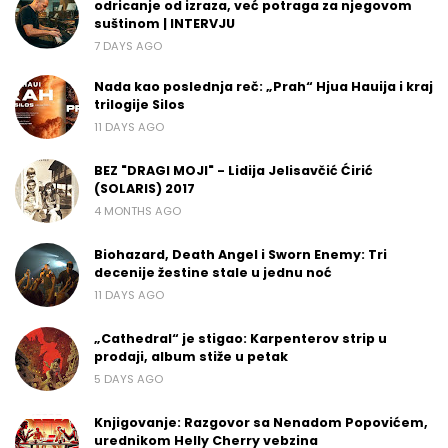
odricanje od izraza, već potraga za njegovom
suštinom | INTERVJU
7 DAYS AGO
Nada kao poslednja reč: „Prah“ Hjua Hauija i kraj
trilogije Silos
11 DAYS AGO
BEZ "DRAGI MOJI" - Lidija Jelisavčić Ćirić
(SOLARIS) 2017
4 MONTHS AGO
Biohazard, Death Angel i Sworn Enemy: Tri
decenije žestine stale u jednu noć
11 DAYS AGO
„Cathedral“ je stigao: Karpenterov strip u
prodaji, album stiže u petak
5 DAYS AGO
Knjigovanje: Razgovor sa Nenadom Popovićem,
urednikom Helly Cherry vebzina