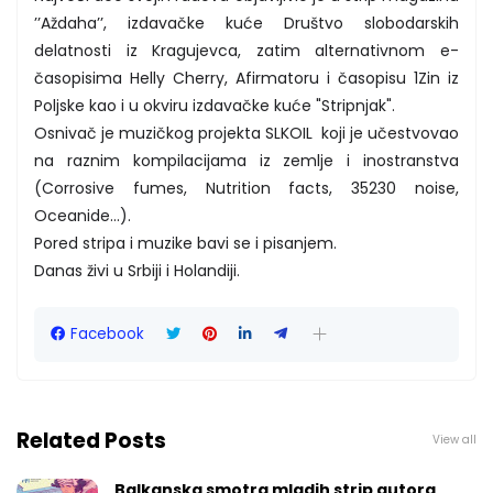
’’Aždaha’’, izdavačke kuće Društvo slobodarskih
delatnosti iz Kragujevca, zatim alternativnom e-
časopisima Helly Cherry, Afirmatoru i časopisu 1Zin iz
Poljske kao i u okviru izdavačke kuće "Stripnjak".
Osnivač je muzičkog projekta SLKOIL koji je učestvovao
na raznim kompilacijama iz zemlje i inostranstva
(Corrosive fumes, Nutrition facts, 35230 noise,
Oceanide...).
Pored stripa i muzike bavi se i pisanjem.
Danas živi u Srbiji i Holandiji.
Facebook
Related Posts
View all
Balkanska smotra mladih strip autora