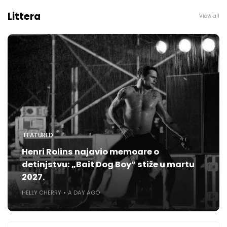
Littera
View all
FEATURED
Henri Rolins najavio memoare o
detinjstvu: „Bait Dog Boy“ stiže u martu
2027.
HELLY CHERRY
A DAY AGO