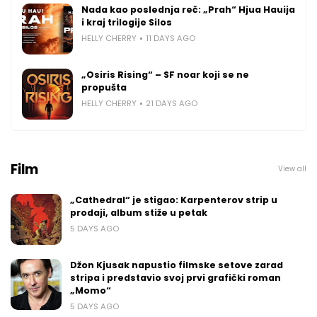
Nada kao poslednja reč: „Prah“ Hjua Hauija
i kraj trilogije Silos
HELLY CHERRY
11 DAYS AGO
„Osiris Rising“ – SF noar koji se ne
propušta
HELLY CHERRY
21 DAYS AGO
Film
View all
„Cathedral“ je stigao: Karpenterov strip u
prodaji, album stiže u petak
5 DAYS AGO
Džon Kjusak napustio filmske setove zarad
stripa i predstavio svoj prvi grafički roman
„Momo“
5 DAYS AGO