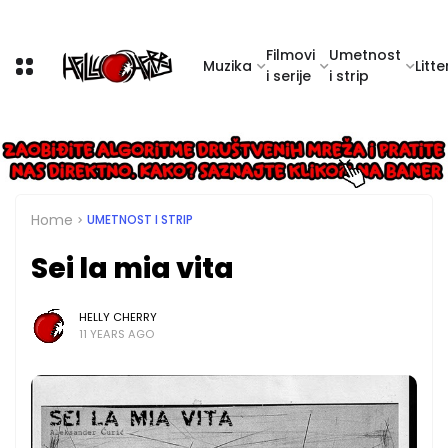
Filmovi
Umetnost
Muzika
Litte
i serije
i strip
Home
UMETNOST I STRIP
Sei la mia vita
HELLY CHERRY
11 YEARS AGO