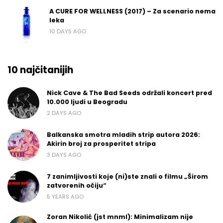
A CURE FOR WELLNESS (2017) – Za scenario nema
leka
10 DAYS AGO
10 najčitanijih
Nick Cave & The Bad Seeds održali koncert pred
10.000 ljudi u Beogradu
2 DAYS AGO
Balkanska smotra mladih strip autora 2026:
Akirin broj za prosperitet stripa
3 DAYS AGO
7 zanimljivosti koje (ni)ste znali o filmu „Širom
zatvorenih očiju“
5 YEARS AGO
Zoran Nikolić (jst mnml): Minimalizam nije