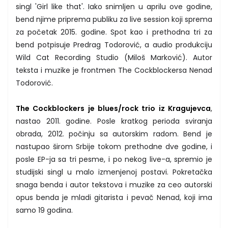
singl 'Girl like that'. Iako snimljen u aprilu ove godine,
bend njime priprema publiku za live session koji sprema
za početak 2015. godine. Spot kao i prethodna tri za
bend potpisuje Predrag Todorović, a audio produkciju
Wild Cat Recording Studio (Miloš Marković). Autor
teksta i muzike je frontmen The Cockblockersa Nenad
Todorović.
The Cockblockers je blues/rock trio iz Kragujevca
,
nastao 2011. godine. Posle kratkog perioda sviranja
obrada, 2012. počinju sa autorskim radom. Bend je
nastupao širom Srbije tokom prethodne dve godine, i
posle EP-ja sa tri pesme, i po nekog live-a, spremio je
studijski singl u malo izmenjenoj postavi. Pokretačka
snaga benda i autor tekstova i muzike za ceo autorski
opus benda je mladi gitarista i pevač Nenad, koji ima
samo 19 godina.