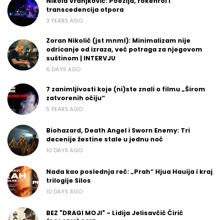
Nikola Vranjković: Poezija, rokenrol i
transcedencija otpora
3 YEARS AGO
Zoran Nikolić (jst mnml): Minimalizam nije
odricanje od izraza, već potraga za njegovom
suštinom | INTERVJU
6 DAYS AGO
7 zanimljivosti koje (ni)ste znali o filmu „Širom
zatvorenih očiju“
5 YEARS AGO
Biohazard, Death Angel i Sworn Enemy: Tri
decenije žestine stale u jednu noć
10 DAYS AGO
Nada kao poslednja reč: „Prah“ Hjua Hauija i kraj
trilogije Silos
10 DAYS AGO
BEZ "DRAGI MOJI" - Lidija Jelisavčić Ćirić