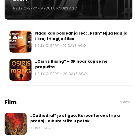
HELLY CHERRY
ABOUT 5 HOURS AGO
Nada kao poslednja reč: „Prah“ Hjua Hauija
i kraj trilogije Silos
HELLY CHERRY
10 DAYS AGO
„Osiris Rising“ – SF noar koji se ne
propušta
HELLY CHERRY
20 DAYS AGO
Film
View all
„Cathedral“ je stigao: Karpenterov strip u
prodaji, album stiže u petak
4 DAYS AGO