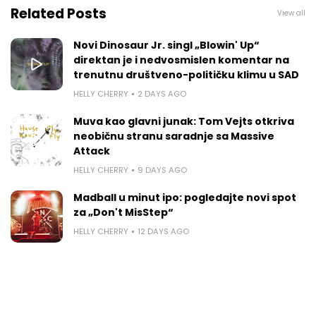
Related Posts
View all
Novi Dinosaur Jr. singl „Blowin' Up“
direktan je i nedvosmislen komentar na
trenutnu društveno-političku klimu u SAD
HELLY CHERRY
2 DAYS AGO
Muva kao glavni junak: Tom Vejts otkriva
neobičnu stranu saradnje sa Massive
Attack
HELLY CHERRY
9 DAYS AGO
Madball u minut ipo: pogledajte novi spot
za „Don't MisStep“
HELLY CHERRY
12 DAYS AGO