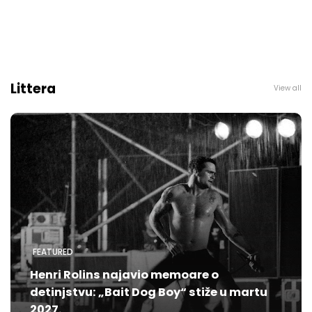
Littera
View all
FEATURED
Henri Rolins najavio memoare o
detinjstvu: „Bait Dog Boy“ stiže u martu
2027.