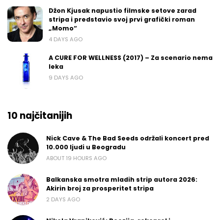
Džon Kjusak napustio filmske setove zarad
stripa i predstavio svoj prvi grafički roman
„Momo“
4 DAYS AGO
A CURE FOR WELLNESS (2017) – Za scenario nema
leka
9 DAYS AGO
10 najčitanijih
Nick Cave & The Bad Seeds održali koncert pred
10.000 ljudi u Beogradu
ABOUT 19 HOURS AGO
Balkanska smotra mladih strip autora 2026:
Akirin broj za prosperitet stripa
2 DAYS AGO