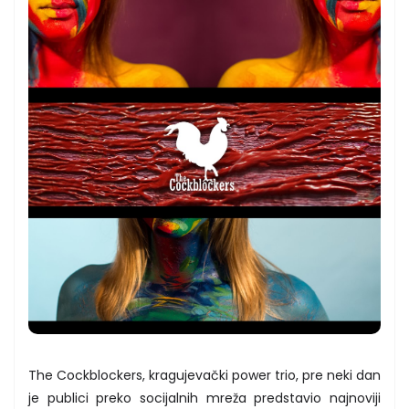
The Cockblockers, kragujevački power trio, pre neki dan
je publici preko socijalnih mreža predstavio najnoviji