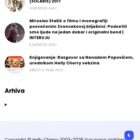
(SOLARIS) 2017
4 MONTHS AGO
Miroslav Stašić o filmu i monografiji
posvećenim Zvoncekovoj bilježnici: Podsetili
smo ljude na jedan dobar i originalni bend |
INTERVJU
5 MONTHS AGO
Knjigovanje: Razgovor sa Nenadom Popovićem,
urednikom Helly Cherry vebzina
ABOUT A YEAR AGO
Arhiva
Copyright © Helly Cherry 2003-2026 Sva prava zadržana.