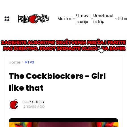
Filmovi
Umetnost
Muzika
Litte
i serije
i strip
Home
MTV3
The Cockblockers - Girl
like that
HELLY CHERRY
12 YEARS AGO