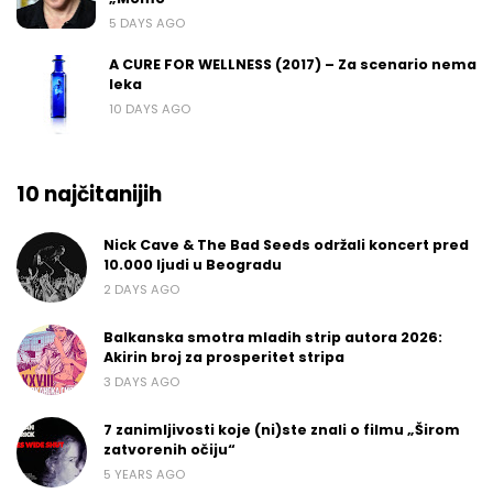
5 DAYS AGO
A CURE FOR WELLNESS (2017) – Za scenario nema
leka
10 DAYS AGO
10 najčitanijih
Nick Cave & The Bad Seeds održali koncert pred
10.000 ljudi u Beogradu
2 DAYS AGO
Balkanska smotra mladih strip autora 2026:
Akirin broj za prosperitet stripa
3 DAYS AGO
7 zanimljivosti koje (ni)ste znali o filmu „Širom
zatvorenih očiju“
5 YEARS AGO