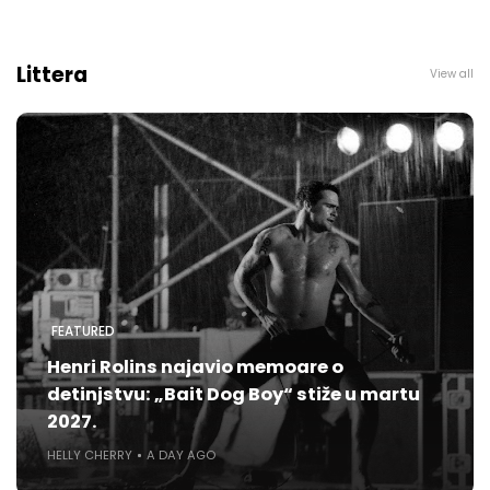
Littera
View all
FEATURED
Henri Rolins najavio memoare o
detinjstvu: „Bait Dog Boy“ stiže u martu
2027.
HELLY CHERRY
A DAY AGO