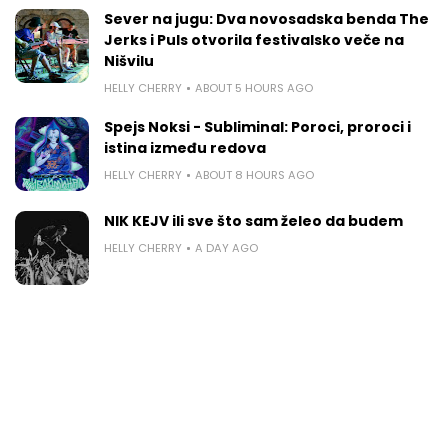
Sever na jugu: Dva novosadska benda The
Jerks i Puls otvorila festivalsko veče na
Nišvilu
HELLY CHERRY
ABOUT 5 HOURS AGO
Spejs Noksi - Subliminal: Poroci, proroci i
istina između redova
HELLY CHERRY
ABOUT 8 HOURS AGO
NIK KEJV ili sve što sam želeo da budem
HELLY CHERRY
A DAY AGO