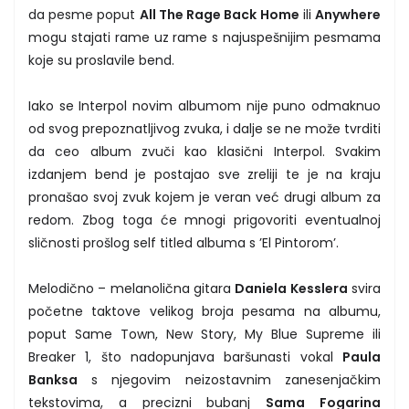
da pesme poput
All The Rage Back Home
ili
Anywhere
mogu stajati rame uz rame s najuspešnijim pesmama
koje su proslavile bend.
Iako se Interpol novim albumom nije puno odmaknuo
od svog prepoznatljivog zvuka, i dalje se ne može tvrditi
da ceo album zvuči kao klasični Interpol. Svakim
izdanjem bend je postajao sve zreliji te je na kraju
pronašao svoj zvuk kojem je veran već drugi album za
redom. Zbog toga će mnogi prigovoriti eventualnoj
sličnosti prošlog self titled albuma s ’El Pintorom’.
Melodično – melanolična gitara
Daniela Kesslera
svira
početne taktove velikog broja pesama na albumu,
poput Same Town, New Story, My Blue Supreme ili
Breaker 1, što nadopunjava baršunasti vokal
Paula
Banksa
s njegovim neizostavnim zanesenjačkim
tekstovima, a precizni bubanj
Sama Fogarina