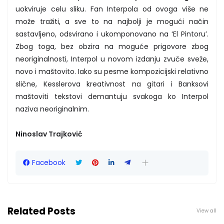
uokviruje celu sliku. Fan Interpola od ovoga više ne
može tražiti, a sve to na najbolji je mogući način
sastavljeno, odsvirano i ukomponovano na ‘El Pintoru’.
Zbog toga, bez obzira na moguće prigovore zbog
neoriginalnosti, Interpol u novom izdanju zvuče sveže,
novo i maštovito. Iako su pesme kompozicijski relativno
slične, Kesslerova kreativnost na gitari i Banksovi
maštoviti tekstovi demantuju svakoga ko Interpol
naziva neoriginalnim.
Ninoslav Trajković
Facebook
Related Posts
View all