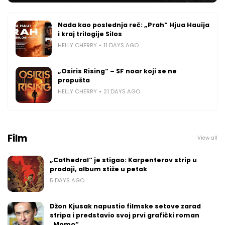
Nada kao poslednja reč: „Prah“ Hjua Hauija
i kraj trilogije Silos
HELLY CHERRY
11 DAYS AGO
„Osiris Rising“ – SF noar koji se ne
propušta
HELLY CHERRY
21 DAYS AGO
Film
View all
„Cathedral“ je stigao: Karpenterov strip u
prodaji, album stiže u petak
5 DAYS AGO
Džon Kjusak napustio filmske setove zarad
stripa i predstavio svoj prvi grafički roman
„Momo“