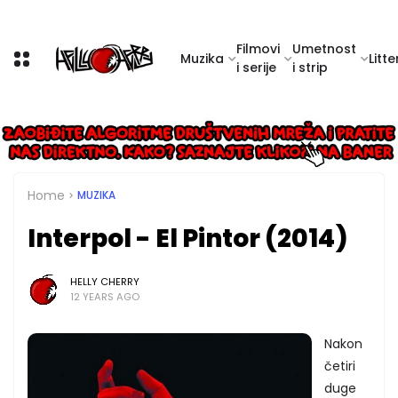
Filmovi
Umetnost
Muzika
Litte
i serije
i strip
Home
MUZIKA
Interpol - El Pintor (2014)
HELLY CHERRY
12 YEARS AGO
Nakon
četiri
duge