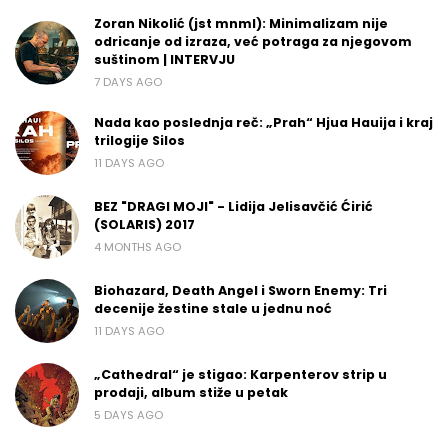
Zoran Nikolić (jst mnml): Minimalizam nije
odricanje od izraza, već potraga za njegovom
suštinom | INTERVJU
7 DAYS AGO
Nada kao poslednja reč: „Prah“ Hjua Hauija i kraj
trilogije Silos
11 DAYS AGO
BEZ "DRAGI MOJI" - Lidija Jelisavčić Ćirić
(SOLARIS) 2017
4 MONTHS AGO
Biohazard, Death Angel i Sworn Enemy: Tri
decenije žestine stale u jednu noć
11 DAYS AGO
„Cathedral“ je stigao: Karpenterov strip u
prodaji, album stiže u petak
5 DAYS AGO