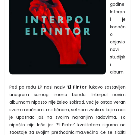
godine
Interpo
l je
konačn
o
objavio
novi
studijsk
i
album.
Peti po redu LP nosi naziv ‘
El Pintor
’ lukavo sastavljen
anagram samog imena benda. Interpol novim
albumom nipošto nije želeo šokirati, već je ostao veran
svom mračnom, mističnom, setnom zvuku s kojim nas
je upoznao još na svojim najranijim radovima. To
nipošto nije loše jer ‘El Pintor’ kvalitetom sigurno ne
zaostaje za svojim prethodnicima.Većina će se složiti