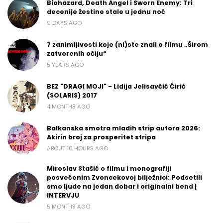
Biohazard, Death Angel i Sworn Enemy: Tri
decenije žestine stale u jednu noć
9 DAYS AGO
7 zanimljivosti koje (ni)ste znali o filmu „Širom
zatvorenih očiju“
5 YEARS AGO
BEZ "DRAGI MOJI" - Lidija Jelisavčić Ćirić
(SOLARIS) 2017
4 MONTHS AGO
Balkanska smotra mladih strip autora 2026:
Akirin broj za prosperitet stripa
ABOUT 10 HOURS AGO
Miroslav Stašić o filmu i monografiji
posvećenim Zvoncekovoj bilježnici: Podsetili
smo ljude na jedan dobar i originalni bend |
INTERVJU
5 MONTHS AGO