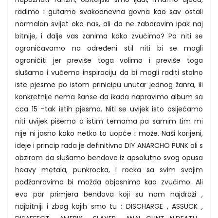
radimo i gutamo svakodnevna govna kao sav ostali
normalan svijet oko nas, ali da ne zaboravim ipak naj
bitnije, i dalje vas zanima kako zvučimo? Pa niti se
ograničavamo na određeni stil niti bi se mogli
ograničiti jer previše toga volimo i previše toga
slušamo i vučemo inspiraciju da bi mogli raditi stalno
iste pjesme po istom prinicipu unutar jednog žanra, ili
konkretnije nema šanse da ikada napravimo album sa
cca 15 –tak istih pjesma. Niti se uvijek isto osijećamo
niti uvijek pišemo o istim temama pa samim tim mi
nije ni jasno kako netko to uopće i može. Naši korijeni,
ideje i princip rada je definitivno DIY ANARCHO PUNK ali s
obzirom da slušamo bendove iz apsolutno svog opusa
heavy metala, punkrocka, i rocka sa svim svojim
podžanrovima bi možda objasnimo kao zvučimo. Ali
evo par primjera bendova koji su nam najdraži ,
najbitniji i zbog kojih smo tu : DISCHARGE , ASSUCK ,