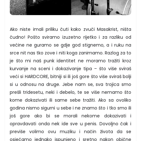
Ako niste imali priliku čuti kako zvuči Masakrist, ništa
čudno! Pošto sviramo izuzetno rijetko i za razliku od
većine ne guramo se gdje god stignemo, a i ruku na
srce nit nas tko zove i niti koga zanimamo. Razlog za to
je što mi naš punk identitet ne moramo tražiti kroz
kurvanje na sceni i dokazivanje tipa – što više sviraš
veći si HARDCORE, bitniji si ili još gore što više sviraš bolji
si u odnosu na druge. Jebe nam se, sva trojica smo
prešli tridesetu, neki i debelo, te se više nemamo što
kome dokazivati ili same sebe tražiti. Ako sa ovoliko
godina nismo sigurni u sebe i ne znamo što i tko smo ili
još gore ako bi se morali nekome dokazivati i
opravdavati onda nek ide sve u penis. Dovoljno čak i
previše volimo ovu muziku i način života da se
osjećamo jednako ispunjeno i sretno nakon obične