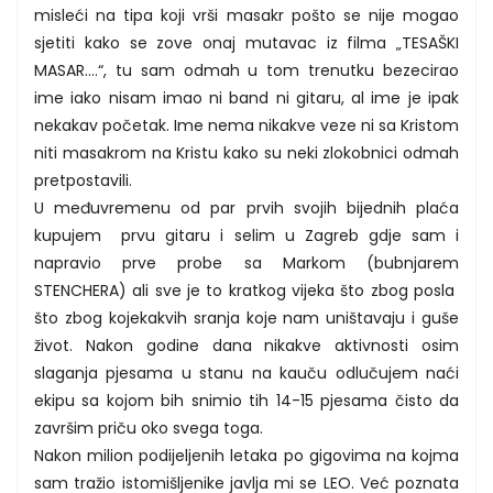
misleći na tipa koji vrši masakr pošto se nije mogao
sjetiti kako se zove onaj mutavac iz filma „TESAŠKI
MASAR....“, tu sam odmah u tom trenutku bezecirao
ime iako nisam imao ni band ni gitaru, al ime je ipak
nekakav početak. Ime nema nikakve veze ni sa Kristom
niti masakrom na Kristu kako su neki zlokobnici odmah
pretpostavili.
U međuvremenu od par prvih svojih bijednih plaća
kupujem prvu gitaru i selim u Zagreb gdje sam i
napravio prve probe sa Markom (bubnjarem
STENCHERA) ali sve je to kratkog vijeka što zbog posla
što zbog kojekakvih sranja koje nam uništavaju i guše
život. Nakon godine dana nikakve aktivnosti osim
slaganja pjesama u stanu na kauču odlučujem naći
ekipu sa kojom bih snimio tih 14-15 pjesama čisto da
završim priču oko svega toga.
Nakon milion podijeljenih letaka po gigovima na kojma
sam tražio istomišljenike javlja mi se LEO. Već poznata