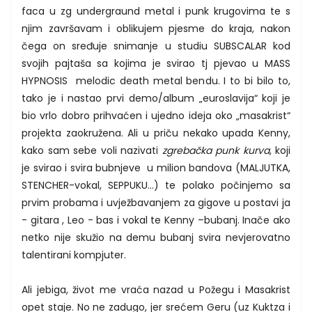
faca u zg undergraund metal i punk krugovima te s
njim završavam i oblikujem pjesme do kraja, nakon
čega on sređuje snimanje u studiu SUBSCALAR kod
svojih pajtaša sa kojima je svirao tj pjevao u MASS
HYPNOSIS melodic death metal bendu. I to bi bilo to,
tako je i nastao prvi demo/album „euroslavija“ koji je
bio vrlo dobro prihvaćen i ujedno ideja oko „masakrist“
projekta zaokružena. Ali u priču nekako upada Kenny,
kako sam sebe voli nazivati
zgrebačka punk kurva
, koji
je svirao i svira bubnjeve u milion bandova (MALJUTKA,
STENCHER-vokal, SEPPUKU...) te polako počinjemo sa
prvim probama i uvježbavanjem za gigove u postavi ja
- gitara , Leo - bas i vokal te Kenny –bubanj. Inače ako
netko nije skužio na demu bubanj svira nevjerovatno
talentirani kompjuter.
Ali jebiga, život me vraća nazad u Požegu i Masakrist
opet staje. No ne zadugo, jer srećem Geru (uz Kuktza i