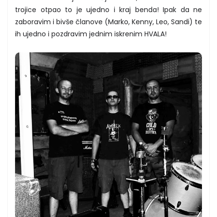
trojice otpao to je ujedno i kraj benda! Ipak da ne
zaboravim i bivše članove (Marko, Kenny, Leo, Sandi) te
ih ujedno i pozdravim jednim iskrenim HVALA!