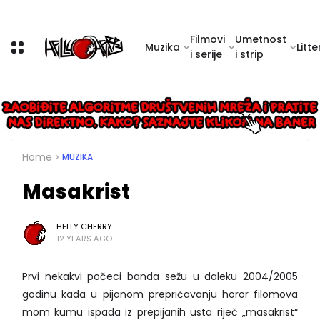
Filmovi
Umetnost
Muzika
Litte
i serije
i strip
Home
MUZIKA
Masakrist
HELLY CHERRY
12 YEARS AGO
Prvi nekakvi počeci banda sežu u daleku 2004/2005
godinu kada u pijanom prepričavanju horor filomova
mom kumu ispada iz prepijanih usta riječ „masakrist“