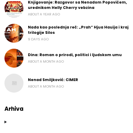
Knjigovanje: Razgovor sa Nenadom Popovićem,
urednikom Helly Cherry vebzina
ABOUT A YEAR AGO
Nada kao poslednja reč: „Prah“ Hjua Hauija i kraj
trilogije Silos
9 DAYS AGO
Dina: Roman o prirodi, politici i ljudskom umu
ABOUT A MONTH AGO
Nenad Smiljković: CIMER
ABOUT A MONTH AGO
Arhiva