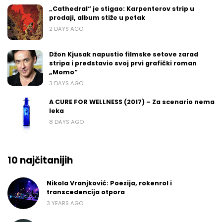
„Cathedral“ je stigao: Karpenterov strip u
prodaji, album stiže u petak
2 DAYS AGO
Džon Kjusak napustio filmske setove zarad
stripa i predstavio svoj prvi grafički roman
„Momo“
3 DAYS AGO
A CURE FOR WELLNESS (2017) – Za scenario nema
leka
8 DAYS AGO
10 najčitanijih
Nikola Vranjković: Poezija, rokenrol i
transcedencija otpora
3 YEARS AGO