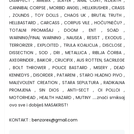
DISAFFECT , AMEBIX , SLAYER , ANAL CUNT, N.DEATH ,
CANNIBAL CORPSE , MORBID ANGEL , HELLKRUSHER , CRASS
, ZOUNDS , TOY DOLLS , CHAOS UK , BRUTAL TRUTH ,
HELLBASTARD , CARCASS , CORPUS VILE , HOĆU?NEĆU? ,
TOTALNI PROMAŠAJ , DOOM , ENT , SOAD ,
WARNING/FINAL WARNING , NAUSEA , RESIST , EXODUS ,
TERRORIZER , EXPLOITED , TRULA KOALICIJA , DISCLOSE ,
DISSECTION , SOD , DRI , METALLICA , RIBLJA ČORBA ,
AXEGRINDER , BAIKOR , CRUCIFIX , AUS ROTTEN, SACRILEGE
, BOLT THROWER , POLICE BASTARD , MISERY , DEAD
KENNEDYS , DISORDER , PATARENI , STARO HLADNO PIVO ,
MALEVOLENT CREATION , STARA SEPULTURA , RADIKALNA
PROMJENA , SIN DIOS , ANTI-SECT , OI POLLOI ,
MOTORHEAD , HEALTH HAZARD , MUTINY .....znači smiksaj
ovo sve i dobiješ MASAKRIST!
KONTAKT :
benzorex@gmail.com