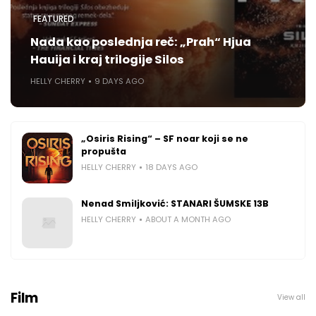
FEATURED
Nada kao poslednja reč: „Prah“ Hjua
Hauija i kraj trilogije Silos
HELLY CHERRY
9 DAYS AGO
„Osiris Rising“ – SF noar koji se ne
propušta
HELLY CHERRY
18 DAYS AGO
Nenad Smiljković: STANARI ŠUMSKE 13B
HELLY CHERRY
ABOUT A MONTH AGO
Film
View all