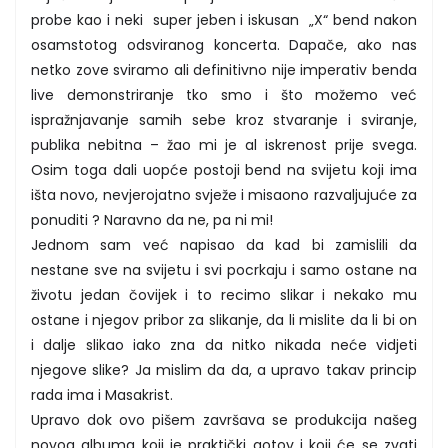
probe kao i neki super jeben i iskusan „X“ bend nakon
osamstotog odsviranog koncerta. Dapače, ako nas
netko zove sviramo ali definitivno nije imperativ benda
live demonstriranje tko smo i što možemo već
ispražnjavanje samih sebe kroz stvaranje i sviranje,
publika nebitna – žao mi je al iskrenost prije svega.
Osim toga dali uopće postoji bend na svijetu koji ima
išta novo, nevjerojatno svježe i misaono razvaljujuće za
ponuditi ? Naravno da ne, pa ni mi!
Jednom sam već napisao da kad bi zamislili da
nestane sve na svijetu i svi pocrkaju i samo ostane na
životu jedan čovijek i to recimo slikar i nekako mu
ostane i njegov pribor za slikanje, da li mislite da li bi on
i dalje slikao iako zna da nitko nikada neće vidjeti
njegove slike? Ja mislim da da, a upravo takav princip
rada ima i Masakrist.
Upravo dok ovo pišem završava se produkcija našeg
novog albuma koji je praktički gotov i koji će se zvati