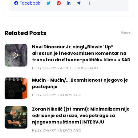
Facebook
Related Posts
View all
Novi Dinosaur Jr. singl „Blowin' Up“
direktan je i nedvosmislen komentar na
trenutnu društveno-političku klimu u SAD
HELLY CHERRY
ABOUT 15 HOURS AGO
Mučin - Mučin/... Besmislenost njegovo je
postojanje
HELLY CHERRY
4 DAYS AGO
Zoran Nikolić (jst mnml): Minimalizam nije
odricanje od izraza, već potraga za
njegovom suštinom | INTERVJU
HELLY CHERRY
5 DAYS AGO