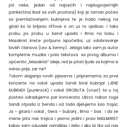
još neke, jedan od najvećih i najdugovječnijih
pankerčina ikad sa ovih prostora) koji je taman počeo
sa premlačivanjem bubnjeva te je tražio nekog na
gitari ko bi brljavio riffove a on uz to vježbao. I tako
probu po probu u bend upada i Brna na basu i
Masakrist kreće potpuno ispočetka, uz odobravanje
bivših članova (Leo & Kenny). Jebiga iako sam ja autor
kompletne muzike i pola tekstova sa prvog albuma i
općenito „Masakrist“ ideje, red je pitati ljude sa kojima si
svirao prije, zar ne?
Tokom slaganja novih pjesama i pripremama za prve
koncerte na vokal upada Sandi bivši bubnjar LJENE
ĐUBRADI (punkrock) i vokal GROBUTA (crust) te u toj
postavi odrađujemo par koncerata. Ubrzo nakon toga
Sandi otpada iz benda i od tada djelujemo kao trojac
Ja - gitara i vokal , Gera – bubanj , Brna – bas . I da se
mene pita nas trojica i jesmo jedini i pravi MASAKRIST
kakav sam oduvijek zamišljao i želio, i ako bi tko od nas