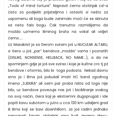
„Tools of mind torture". Napravit ćemo stotinjak cd-a
čisto za podijeliti prijateljima i ostaviti si nešto za
uspomenu ali koga bude zanimalo moći će se skinuta
sa neta fala bogu. Čak trenutno razmišljamo da
možda uzmemo Brninog brata na vokal ali vidjet
ćemo.....
Uz Masakrist ja sa Gerom sviram još u NUCLEAR ALTARU,
a Gera u još „par“ bendova „možda“ vama i poznatih
(DISLIKE, NONSENSE, HELLBACK, NO NAME...), a da ne
spominjem gdje je još sve svirao i koje je kultne cro tj pž
bendove i oformio, bilo bi toga podosta. Nekad davno
smo ja i Brna još pokušali imati HC band zgodnog
imena „SJEKIRA“ ali osim par proba ništa od toga nije
bilo, uz bendove povezuje nas još i bicikliranje svakog
na svoj način, Gera koji je ekstremni dugoprugaš i ide
popiti kavu subotom u jutro u cca 130 km udaljeni grad
ili Brna koji se bavi downhillom. Ja još radim jednako
nepoznati fanzin, obiteljski smo ljudi, imamo djecu,