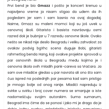
Prvi bend je bio
Gmazz
i pošto je koncert krenuo u
najavljeno vreme ja nisam stigao da uđem da ih
pogledam jer sam i sam kasnio na ovaj događaj.
Naime, Gmazz su maleni momci koji su još uvek u
osnovnoj školi. Gitarista i basista navršavaju osmi
razred dok je bubnjar u 7 razredu osnovne škole. Ovako
nešto se nikad nije desilo Beogradu i veliku zahvalost za
ovakav podvig bgXhc scena duguje Bobi, gitaristi
rahmetlog benda Hang, koji ovakve projekte sprovodi u
par osnovnih škola u Beogradu među kojima je i
osnovna škola ovih mladih pank-careva sa Vračara. Ja
sam ove mladiće gledao u par navrata ali ono što sam
čuo ispred na poslednjih par pesama kad sam pristigo
je mnogo bolje od onog ranije. Mladići napreduju iz
svirke u svirku i broj cover numera se smanjuje a iste
nadomešćuju svojim autorskim. Suma sumarum,
Beograd ima čime da se ponosi i jako mi je drago da je
dobio jednu ovakvu mladalačku injekciju napunjenu