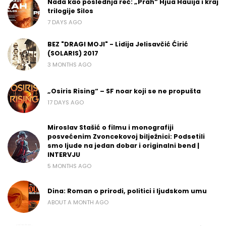
Nada kao poslednja reč: „Prah“ Hjua Hauija i kraj
trilogije Silos
7 DAYS AGO
BEZ "DRAGI MOJI" - Lidija Jelisavčić Ćirić
(SOLARIS) 2017
3 MONTHS AGO
„Osiris Rising“ – SF noar koji se ne propušta
17 DAYS AGO
Miroslav Stašić o filmu i monografiji
posvećenim Zvoncekovoj bilježnici: Podsetili
smo ljude na jedan dobar i originalni bend |
INTERVJU
5 MONTHS AGO
Dina: Roman o prirodi, politici i ljudskom umu
ABOUT A MONTH AGO