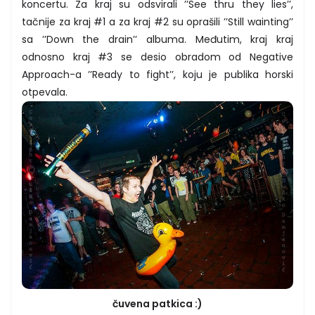
koncertu. Za kraj su odsvirali ’’See thru they lies’’,
tačnije za kraj #1 a za kraj #2 su oprašili ’’Still wainting’’
sa ’’Down the drain’’ albuma. Međutim, kraj kraj
odnosno kraj #3 se desio obradom od Negative
Approach-a ’’Ready to fight’’, koju je publika horski
otpevala.
čuvena patkica :)