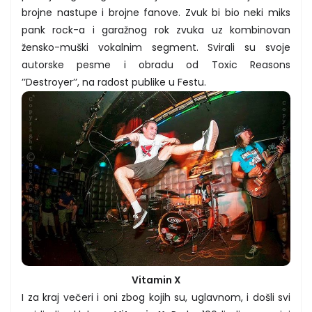
brojne nastupe i brojne fanove. Zvuk bi bio neki miks
pank rock-a i garažnog rok zvuka uz kombinovan
žensko-muški vokalnim segment. Svirali su svoje
autorske pesme i obradu od Toxic Reasons
’’Destroyer’’, na radost publike u Festu.
Vitamin X
I za kraj večeri i oni zbog kojih su, uglavnom, i došli svi