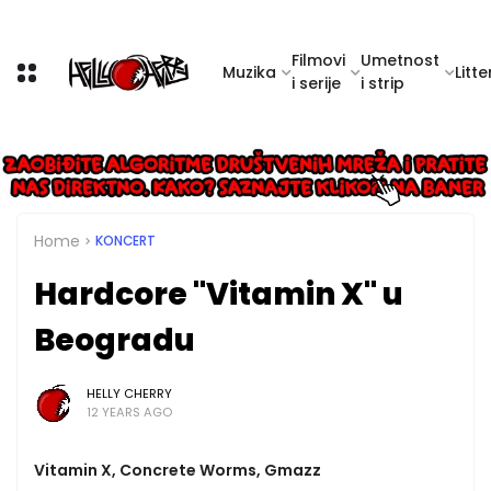
Filmovi
Umetnost
Muzika
Litte
i serije
i strip
Home
KONCERT
Hardcore "Vitamin X" u
Beogradu
HELLY CHERRY
12 YEARS AGO
Vitamin X, Concrete Worms, Gmazz