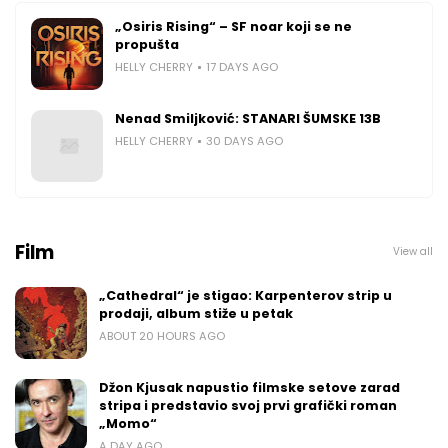
„Osiris Rising“ – SF noar koji se ne
propušta
HELLY CHERRY
17 DAYS AGO
Nenad Smiljković: STANARI ŠUMSKE 13B
HELLY CHERRY
30 DAYS AGO
Film
View all
„Cathedral“ je stigao: Karpenterov strip u
prodaji, album stiže u petak
ABOUT 20 HOURS AGO
Džon Kjusak napustio filmske setove zarad
stripa i predstavio svoj prvi grafički roman
„Momo“
A DAY AGO