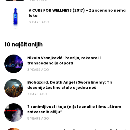
A CURE FOR WELLNESS (2017) – Za scenario nema
leka
6 DAYS AGO
10 najčitanijih
Nikola Vranjković: Poezija, rokenrol i
transcedencija otpora
3 YEARS AGO
Biohazard, Death Angel i Sworn Enemy: Tri
decenije žestine stale u jednu noć
7 DAYS AGO
7 zanimljivosti koje (ni)ste znali o filmu „Širom
zatvorenih očiju“
5 YEARS AGO