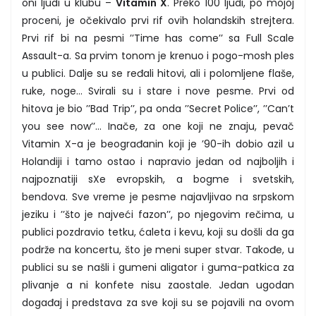
oni ljudi u klubu –
Vitamin X
. Preko 100 ljudi, po mojoj
proceni, je očekivalo prvi rif ovih holandskih strejtera.
Prvi rif bi na pesmi ’’Time has come’’ sa Full Scale
Assault-a. Sa prvim tonom je krenuo i pogo-mosh ples
u publici. Dalje su se ređali hitovi, ali i polomljene flaše,
ruke, noge... Svirali su i stare i nove pesme. Prvi od
hitova je bio ’’Bad Trip’’, pa onda ’’Secret Police’’, ’’Can’t
you see now’’... Inače, za one koji ne znaju, pevač
Vitamin X-a je beograđanin koji je ’90-ih dobio azil u
Holandiji i tamo ostao i napravio jedan od najboljih i
najpoznatiji sXe evropskih, a bogme i svetskih,
bendova. Sve vreme je pesme najavljivao na srpskom
jeziku i ’’što je najveći fazon’’, po njegovim rečima, u
publici pozdravio tetku, ćaleta i kevu, koji su došli da ga
podrže na koncertu, što je meni super stvar. Takođe, u
publici su se našli i gumeni aligator i guma-patkica za
plivanje a ni konfete nisu zaostale. Jedan ugodan
događaj i predstava za sve koji su se pojavili na ovom