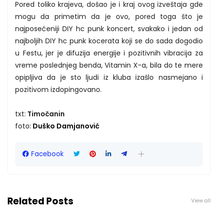
Pored toliko krajeva, došao je i kraj ovog izveštaja gde
mogu da primetim da je ovo, pored toga što je
najposećeniji DIY hc punk koncert, svakako i jedan od
najboljih DIY hc punk kocerata koji se do sada dogodio
u Festu, jer je difuzija energije i pozitivnih vibracija za
vreme poslednjeg benda, Vitamin X-a, bila do te mere
opipljiva da je sto ljudi iz kluba izašlo nasmejano i
pozitivom izdopingovano.
txt:
Timočanin
foto:
Duško Damjanović
Facebook
Related Posts
View all