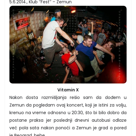
5.6.2014., Klub ‘’Fest’’ – Zemun
Vitamin X
Nakon dosta razmišljanja rešio sam da dođem u
Zemun da pogledam ovaj koncert, koji je istini za volju,
krenuo na vreme odnosno u 20:30, što bi bilo dobro da
postane praksa jer poslednji dnevni autobusi odlaze
već pola sata nakon ponoći a Zemun je grad a pored
je Beograd, hehe.