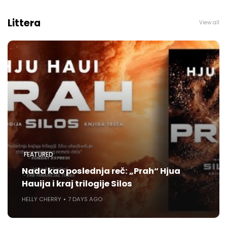
Littera
View all
FEATURED
Nada kao poslednja reč: „Prah“ Hjua
Hauija i kraj trilogije Silos
HELLY CHERRY
7 DAYS AGO