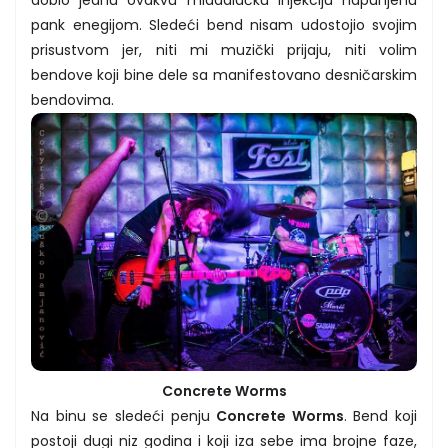
pank enegijom. Sledeći bend nisam udostojio svojim
prisustvom jer, niti mi muzički prijaju, niti volim
bendove koji bine dele sa manifestovano desničarskim
bendovima.
Concrete Worms
Na binu se sledeći penju
Concrete Worms
. Bend koji
postoji dugi niz godina i koji iza sebe ima brojne faze,