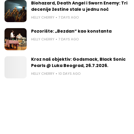
Biohazard, Death Angel i Sworn Enemy: Tri
decenije žestine stale u jednu noć
HELLY CHERRY
7 DAYS AGO
Pozorište: „Bezdan“ kao konstanta
HELLY CHERRY
7 DAYS AGO
Kroz naš objektiv: Godsmack, Black Sonic
Pearls @ Luka Beograd, 26.7.2026.
HELLY CHERRY
10 DAYS AGO