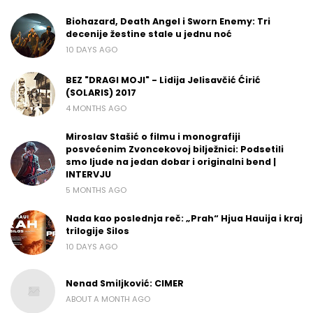
Biohazard, Death Angel i Sworn Enemy: Tri
decenije žestine stale u jednu noć
10 DAYS AGO
BEZ "DRAGI MOJI" - Lidija Jelisavčić Ćirić
(SOLARIS) 2017
4 MONTHS AGO
Miroslav Stašić o filmu i monografiji
posvećenim Zvoncekovoj bilježnici: Podsetili
smo ljude na jedan dobar i originalni bend |
INTERVJU
5 MONTHS AGO
Nada kao poslednja reč: „Prah“ Hjua Hauija i kraj
trilogije Silos
10 DAYS AGO
Nenad Smiljković: CIMER
ABOUT A MONTH AGO