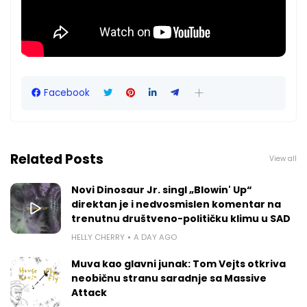
Facebook
Related Posts
View all
Novi Dinosaur Jr. singl „Blowin' Up“
direktan je i nedvosmislen komentar na
trenutnu društveno-političku klimu u SAD
HELLY CHERRY
A DAY AGO
Muva kao glavni junak: Tom Vejts otkriva
neobičnu stranu saradnje sa Massive
Attack