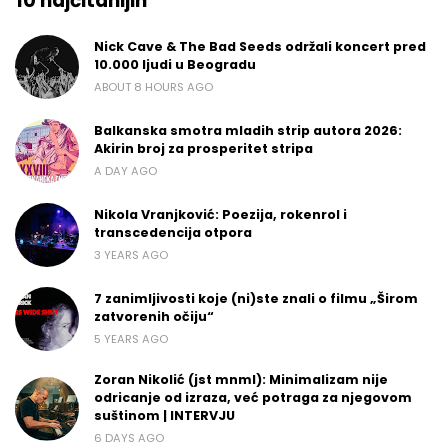
10 najčitanijih
Nick Cave & The Bad Seeds održali koncert pred
10.000 ljudi u Beogradu
ABOUT 8 HOURS AGO
Balkanska smotra mladih strip autora 2026:
Akirin broj za prosperitet stripa
A DAY AGO
Nikola Vranjković: Poezija, rokenrol i
transcedencija otpora
3 YEARS AGO
7 zanimljivosti koje (ni)ste znali o filmu „Širom
zatvorenih očiju“
5 YEARS AGO
Zoran Nikolić (jst mnml): Minimalizam nije
odricanje od izraza, već potraga za njegovom
suštinom | INTERVJU
6 DAYS AGO