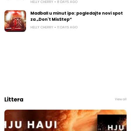
HELLY CHERRY
8 DAYS AGO
Madball u minut ipo: pogledajte novi spot
za „Don't MisStep“
HELLY CHERRY
11 DAYS AGO
Littera
View all