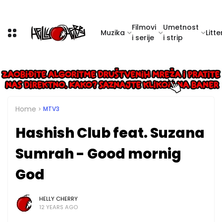
Filmovi
Umetnost
Muzika
Litte
i serije
i strip
Home
MTV3
Hashish Club feat. Suzana
Sumrah - Good mornig
God
HELLY CHERRY
12 YEARS AGO