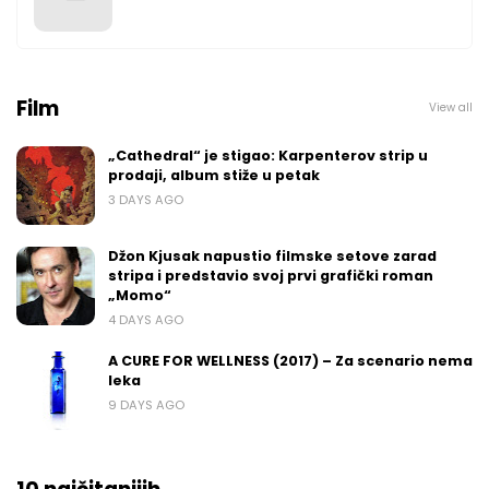
Film
View all
„Cathedral“ je stigao: Karpenterov strip u
prodaji, album stiže u petak
3 DAYS AGO
Džon Kjusak napustio filmske setove zarad
stripa i predstavio svoj prvi grafički roman
„Momo“
4 DAYS AGO
A CURE FOR WELLNESS (2017) – Za scenario nema
leka
9 DAYS AGO