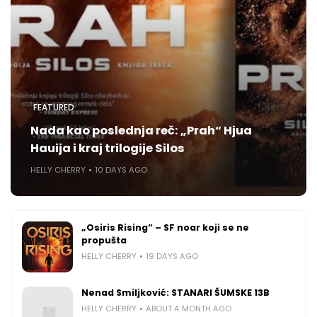
FEATURED
Nada kao poslednja reč: „Prah“ Hjua
Hauija i kraj trilogije Silos
HELLY CHERRY
10 DAYS AGO
„Osiris Rising“ – SF noar koji se ne
propušta
HELLY CHERRY
19 DAYS AGO
Nenad Smiljković: STANARI ŠUMSKE 13B
HELLY CHERRY
ABOUT A MONTH AGO