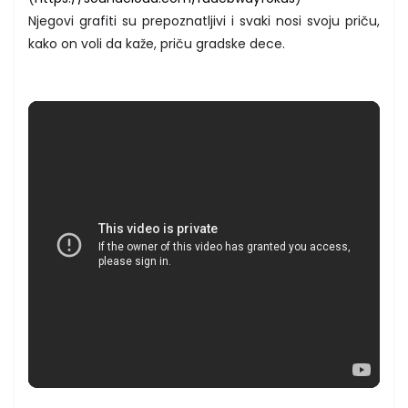
Njegovi grafiti su prepoznatljivi i svaki nosi svoju priču,
kako on voli da kaže, priču gradske dece.