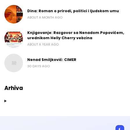
Dina: Roman o prirodi, politici i ljudskom umu
ABOUT A MONTH AGO
Knjigovanje: Razgovor sa Nenadom Popovićem,
urednikom Helly Cherry vebzina
ABOUT A YEAR AGO
Nenad Smiljković: CIMER
30 DAYS AGO
Arhiva