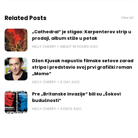
Related Posts
View all
„Cathedral“ je stigao: Karpenterov strip u
prodaji, album stiže u petak
HELLY CHERRY
ABOUT 18 HOURS AGO
Džon Kjusak napustio filmske setove zarad
stripa i predstavio svoj prvi grafički roman
„Momo“
HELLY CHERRY
A DAY AGO
Pre „Britanske invazije“ bili su „Šokovi
budućnosti“
HELLY CHERRY
4 DAYS AGO