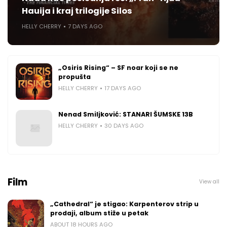
Hauija i kraj trilogije Silos
HELLY CHERRY
7 DAYS AGO
„Osiris Rising“ – SF noar koji se ne
propušta
HELLY CHERRY
17 DAYS AGO
Nenad Smiljković: STANARI ŠUMSKE 13B
HELLY CHERRY
30 DAYS AGO
Film
View all
„Cathedral“ je stigao: Karpenterov strip u
prodaji, album stiže u petak
ABOUT 18 HOURS AGO