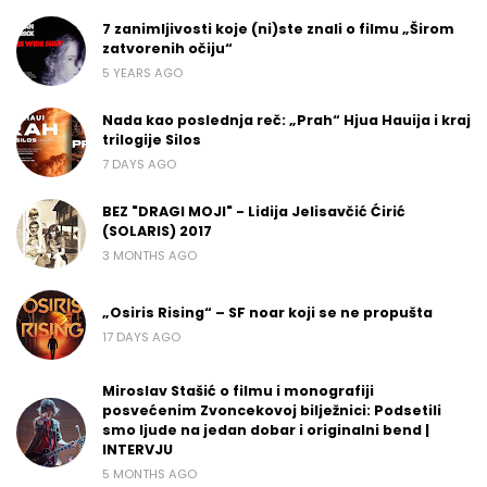
7 zanimljivosti koje (ni)ste znali o filmu „Širom
zatvorenih očiju“
5 YEARS AGO
Nada kao poslednja reč: „Prah“ Hjua Hauija i kraj
trilogije Silos
7 DAYS AGO
BEZ "DRAGI MOJI" - Lidija Jelisavčić Ćirić
(SOLARIS) 2017
3 MONTHS AGO
„Osiris Rising“ – SF noar koji se ne propušta
17 DAYS AGO
Miroslav Stašić o filmu i monografiji
posvećenim Zvoncekovoj bilježnici: Podsetili
smo ljude na jedan dobar i originalni bend |
INTERVJU
5 MONTHS AGO