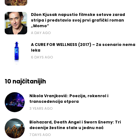
Džon Kjusak napustio filmske setove zarad
stripa i predstavio svoj prvi grafički roman
„Momo“
A DAY AGO
A CURE FOR WELLNESS (2017) – Za scenario nema
leka
6 DAYS AGO
10 najčitanijih
Nikola Vranjković: Poezija, rokenrol i
transcedencija otpora
3 YEARS AGO
Biohazard, Death Angel i Sworn Enemy: Tri
decenije žestine stale u jednu noć
7 DAYS AGO