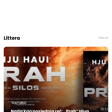
Littera
View all
FEATURED
Nada kao poslednja reč: „Prah“ Hjua