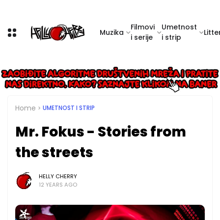
Filmovi
Umetnost
Muzika
Litte
i serije
i strip
Home
UMETNOST I STRIP
Mr. Fokus - Stories from
the streets
HELLY CHERRY
12 YEARS AGO