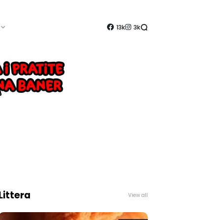
13k
3k
Littera
View all