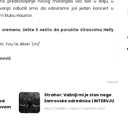
no predstavljanje novog materijala već bilo u Arilju, u
sovanja odlučili smo da odsviramo još jedan koncert u
om klubu Haustor.
vremenu. želite li nešto da poručite čitaocima Helly
n, You`re Alive! \m/
mović
View all
Strahor: Važniji mi je stav nego
 od
žanrovske odrednice | INTERVJU
govom
HELLY CHERRY
ABOUT A MONTH AGO