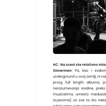
HC: Na sceni ste relativno mla
Sinnermen:
Pa, kao i svako
underground u ovoj zemlji, ni na
prvog full length albuma,
nerazumevanja sredine, preko 
muzičarima, umesto međusobn
izuzecima) za sve to što neko