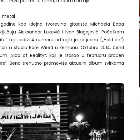
“. Prvo par reči o njima, a zatim i od njih.
le metal
godine kao idejna tvorevina gitariste Michaela Boba
ključuju Aleksandar Luković i Ivan Blagojević. Početkom
te“ koji sadrži 4 numere od kojih je za jednu („Hold on“)
sniman u studiu Bare Wired u Zemunu. Oktobra 2014. bend
bum „Slap of Reality“, koji je izašao u februaru praćen
s“. Bend trenutno promoviše aktuelni album svirkama