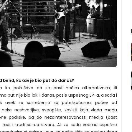
d bend, kakav je bio put do danas?
m ko pokušava da se bavi nečim alternativnim, ili
ma put nije bio lak. I danas, posle uspešnog EP-a, a sada i
 još uvek se susrećemo sa poteškoćama, počev od
neke neshvatljive, sveopšte, zavisti koja vlada među
e podrške, pa do nezainteresovanosti medija (čast
 radi i trudi se da stvara. Ali za sada veoma uspešno