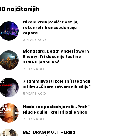
10 najčitanijih
Nikola Vranjković: Poezija,
rokenrol i transcedencija
otpora
3 YEARS AGO
Biohazard, Death Angel i Sworn
Enemy: Tri decenije žestine
stale u jednu noć
7 DAYS AGO
7 zanimljivosti koje (ni)ste znali
o filmu „Širom zatvorenih očiju“
5 YEARS AGO
Nada kao poslednja reč: „Prah“
Hjua Hauija i kraj trilogije Silos
7 DAYS AGO
BEZ "DRAGI MOJI" - Lidija