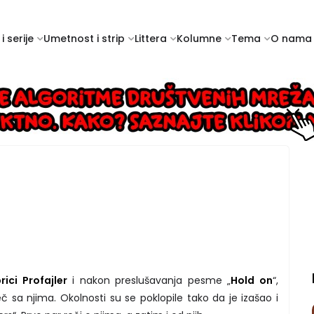
i serije
Umetnost i strip
Littera
Kolumne
Tema
O nama
ici Profajler
i nakon preslušavanja pesme „
Hold on
“,
č sa njima. Okolnosti su se poklopile tako da je izašao i