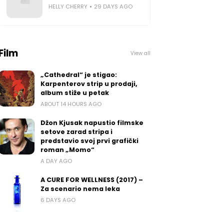
HELLY CHERRY
29 DAYS AGO
Film
View all
„Cathedral“ je stigao:
Karpenterov strip u prodaji,
album stiže u petak
ABOUT 14 HOURS AGO
Džon Kjusak napustio filmske
setove zarad stripa i
predstavio svoj prvi grafički
roman „Momo“
A DAY AGO
A CURE FOR WELLNESS (2017) –
Za scenario nema leka
6 DAYS AGO