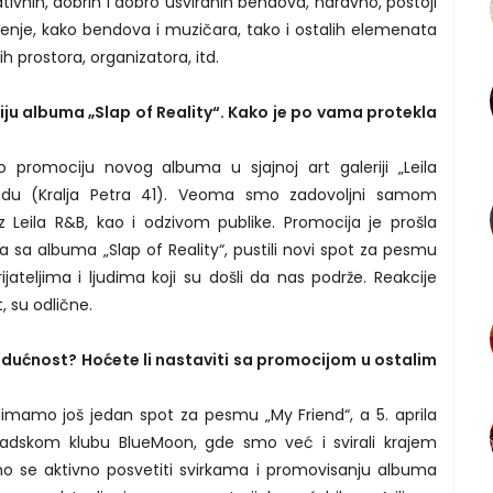
ivnih, dobrih i dobro usviranih bendova, naravno, postoji
nje, kako bendova i muzičara, tako i ostalih elemenata
h prostora, organizatora, itd.
ju albuma „Slap of Reality“. Kako je po vama protekla
o promociju novog albuma u sjajnoj art galeriji „Leila
du (Kralja Petra 41). Veoma smo zadovoljni samom
 Leila R&B, kao i odzivom publike. Promocija je prošla
a sa albuma „Slap of Reality“, pustili novi spot za pesmu
rijateljima i ljudima koji su došli da nas podrže. Reakcije
, su odlične.
udućnost? Hoćete li nastaviti sa promocijom u ostalim
imamo još jedan spot za pesmu „My Friend“, a 5. aprila
adskom klubu BlueMoon, gde smo već i svirali krajem
o se aktivno posvetiti svirkama i promovisanju albuma