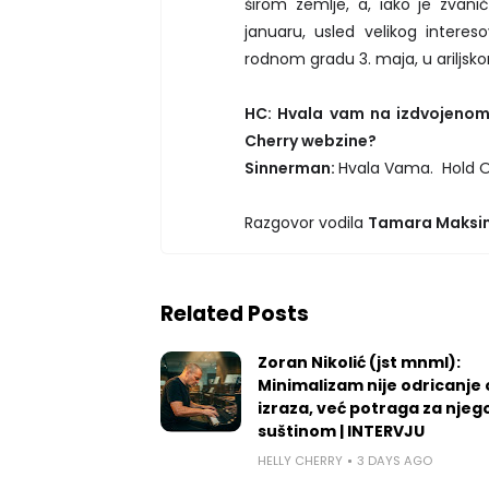
širom zemlje, a, iako je zvanič
januaru, usled velikog intere
rodnom gradu 3. maja, u ariljsk
HC: Hvala vam na izdvojenom 
Cherry webzine?
Sinnerman:
Hvala Vama. Hold O
Razgovor vodila
Tamara Maksi
Related Posts
Zoran Nikolić (jst mnml):
Minimalizam nije odricanje
izraza, već potraga za nje
suštinom | INTERVJU
HELLY CHERRY
3 DAYS AGO