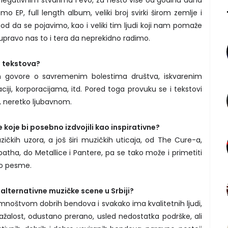
egativnim stvarima i evo, za nešto više od godinu dana
 EP, full length album, veliki broj svirki širom zemlje i
od da se pojavimo, kao i veliki tim ljudi koji nam pomaže
upravo nas to i tera da neprekidno radimo.
u tekstova?
 govore o savremenim bolestima društva, iskvarenim
ciji, korporacijama, itd. Pored toga provuku se i tekstovi
 neretko ljubavnom.
 koje bi posebno izdvojili kao inspirativne?
zičkih uzora, a još širi muzičkih uticaja, od The Cure-a,
atha, do Metallice i Pantere, pa se tako može i primetiti
do pesme.
alternativne muzičke scene u Srbiji?
a mnoštvom dobrih bendova i svakako ima kvalitetnih ljudi,
ažalost, odustano prerano, usled nedostatka podrške, ali