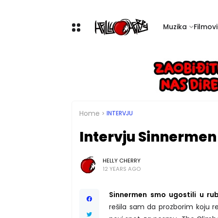
Muzika
Filmovi 
Home
INTERVJU
Intervju Sinnermen
HELLY CHERRY
12 YEARS AGO
Sinnermen smo ugostili u rubr
rešila sam da prozborim koju re