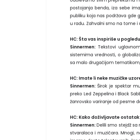
odolevamo svim preprekama i n
postojanja benda, iza sebe imamo
publiku koja nas podržava gde g
u radu. Zahvalni smo na tome i 
HC: Šta vas inspiriše u pogled
Sinnermen:
Tekstovi uglavnom
sistemima vrednosti, o globaliza
sa malo drugačijom tematikom,
HC: Imate li neke muzičke uzore
Sinnermen:
Širok je spektar mu
preko Led Zeppelina i Black Sabb
žanrovsko variranje od pesme 
HC: Kako doživljavate ostatak 
Sinnermen:
Delili smo stejdž s
stvaralaca i muzičara. Mnogi, n