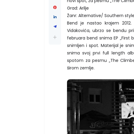
novi spot, za pesmu „The Climbers
Grad: Arilje
Žanr: Alternative/ Southern sty
Bend je nastao krajem 2012. 
Vidakovića, ubrzo se bendu pri
februara bend snima EP „First bi
snimljen i spot. Materijal je 
snima svoj prvi full length al
spotom za pesmu „The Climber
širom zemlje.