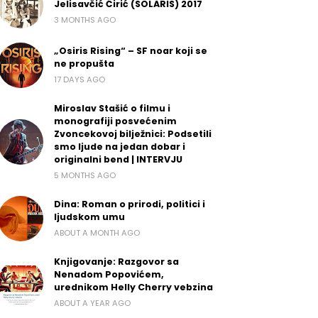
Jelisavčić Ćirić (SOLARIS) 2017
3 MONTHS AGO
„Osiris Rising“ – SF noar koji se
ne propušta
17 DAYS AGO
Miroslav Stašić o filmu i
monografiji posvećenim
Zvoncekovoj bilježnici: Podsetili
smo ljude na jedan dobar i
originalni bend | INTERVJU
5 MONTHS AGO
Dina: Roman o prirodi, politici i
ljudskom umu
ABOUT A MONTH AGO
Knjigovanje: Razgovor sa
Nenadom Popovićem,
urednikom Helly Cherry vebzina
ABOUT A YEAR AGO