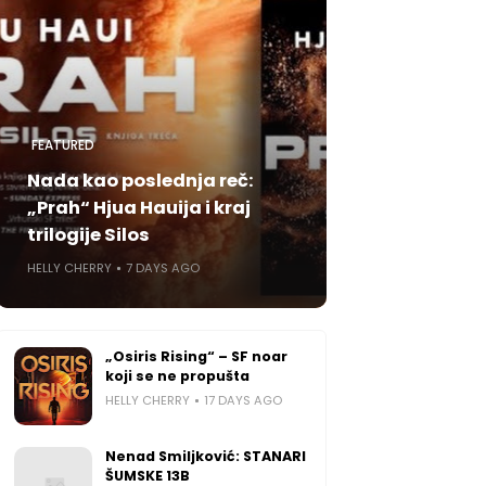
FEATURED
Nada kao poslednja reč:
„Prah“ Hjua Hauija i kraj
trilogije Silos
HELLY CHERRY
7 DAYS AGO
„Osiris Rising“ – SF noar
koji se ne propušta
HELLY CHERRY
17 DAYS AGO
Nenad Smiljković: STANARI
ŠUMSKE 13B