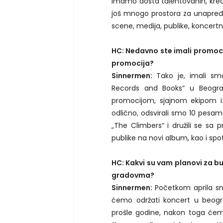
imamo dosta talentovanih, kreat
još mnogo prostora za unapređe
scene, medija, publike, koncertni
HC: Nedavno ste imali promoci
promocija?
Sinnermen:
Tako je, imali sm
Records and Books“ u Beogra
promocijom, sjajnom ekipom iz
odlično, odsvirali smo 10 pesam
„The Climbers“ i družili se sa p
publike na novi album, kao i spot
HC: Kakvi su vam planovi za b
gradovma?
Sinnermen:
Početkom aprila sn
ćemo održati koncert u beogr
prošle godine, nakon toga ćem