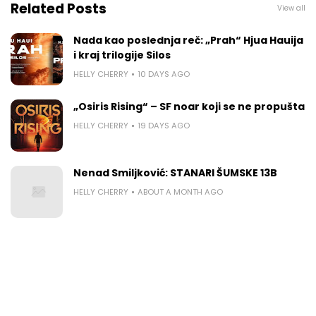
Related Posts
View all
Nada kao poslednja reč: „Prah“ Hjua Hauija
i kraj trilogije Silos
HELLY CHERRY
10 DAYS AGO
„Osiris Rising“ – SF noar koji se ne propušta
HELLY CHERRY
19 DAYS AGO
Nenad Smiljković: STANARI ŠUMSKE 13B
HELLY CHERRY
ABOUT A MONTH AGO