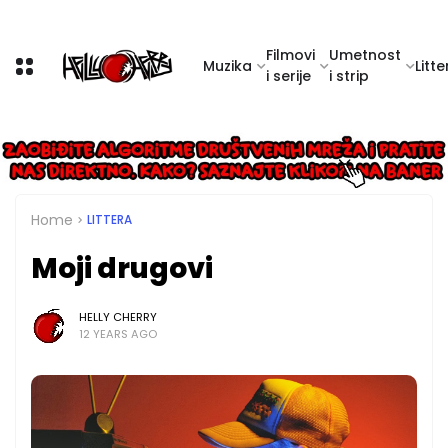
Filmovi
Umetnost
Muzika
Litte
i serije
i strip
Home
LITTERA
Moji drugovi
HELLY CHERRY
12 YEARS AGO