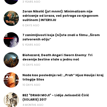
3 YEARS AGO
Zoran Nikolić (jst mnml): Minimalizam nije
odricanje od izraza, već potraga za njegovom
suštinom | INTERVJU
6 DAYS AGO
7 zanimljivosti koje (ni)ste znali o filmu „Širom
zatvorenih očiju“
5 YEARS AGO
Biohazard, Death Angel i Sworn Enemy: Tri
decenije žestine stale u jednu noć
10 DAYS AGO
Nada kao poslednja reč: „Prah“ Hjua Hauija i kraj
trilogije Silos
10 DAYS AGO
BEZ "DRAGI MOJI" - Lidija Jelisavčić Ćirić
(SOLARIS) 2017
4 MONTHS AGO