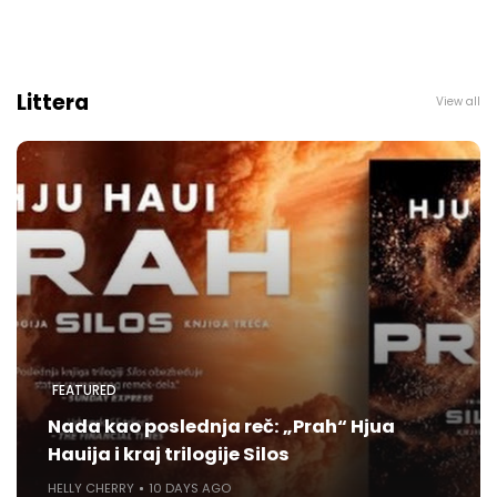
Littera
View all
FEATURED
Nada kao poslednja reč: „Prah“ Hjua
Hauija i kraj trilogije Silos
HELLY CHERRY
10 DAYS AGO