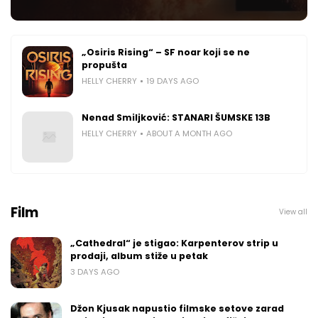
„Osiris Rising“ – SF noar koji se ne
propušta
HELLY CHERRY
19 DAYS AGO
Nenad Smiljković: STANARI ŠUMSKE 13B
HELLY CHERRY
ABOUT A MONTH AGO
Film
View all
„Cathedral“ je stigao: Karpenterov strip u
prodaji, album stiže u petak
3 DAYS AGO
Džon Kjusak napustio filmske setove zarad