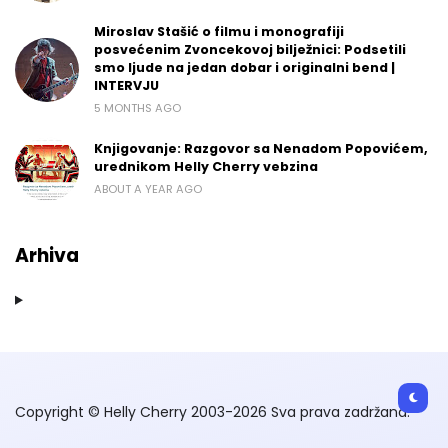
Miroslav Stašić o filmu i monografiji
posvećenim Zvoncekovoj bilježnici: Podsetili
smo ljude na jedan dobar i originalni bend |
INTERVJU
5 MONTHS AGO
Knjigovanje: Razgovor sa Nenadom Popovićem,
urednikom Helly Cherry vebzina
ABOUT A YEAR AGO
Arhiva
Copyright © Helly Cherry 2003-2026 Sva prava zadržana.