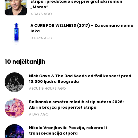
stripa i predstavio svoj prvi grafički roman
„Momo“
4 DAYS AGO
A CURE FOR WELLNESS (2017) – Za scenario nema
leka
9 DAYS AGO
10 najčitanijih
Nick Cave & The Bad Seeds održali koncert pred
10.000 ljudi u Beogradu
ABOUT 9 HOURS AGO
Balkanska smotra mladih strip autora 2026:
Akirin broj za prosperitet stripa
A DAY AGO
Nikola Vranjković: Poezija, rokenrol i
transcedencija otpora