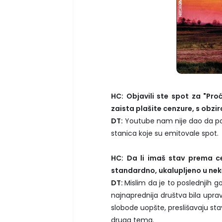
HC: Objavili ste spot za "Proći
zaista plašite cenzure, s obzi
DT:
Youtube nam nije dao da post
stanica koje su emitovale spot.
HC: Da li imaš stav prema ce
standardno, ukalupljeno u nek
DT:
Mislim da je to poslednjih go
najnaprednija društva bila upravo
slobode uopšte, preslišavaju stav
druga tema.