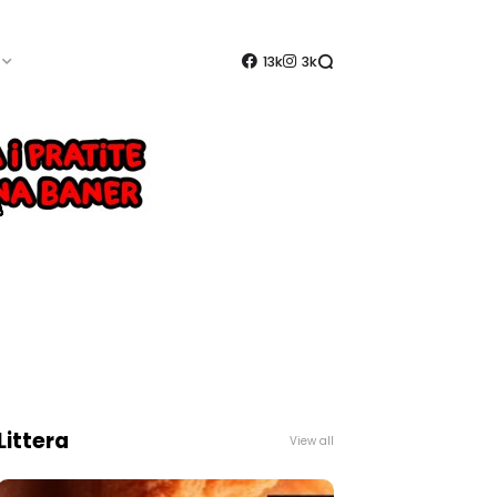
13k
3k
Littera
View all