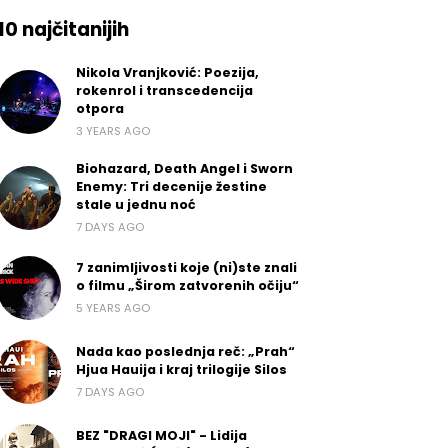
10 najčitanijih
Nikola Vranjković: Poezija,
rokenrol i transcedencija
otpora
3 YEARS AGO
Biohazard, Death Angel i Sworn
Enemy: Tri decenije žestine
stale u jednu noć
7 DAYS AGO
7 zanimljivosti koje (ni)ste znali
o filmu „Širom zatvorenih očiju“
5 YEARS AGO
Nada kao poslednja reč: „Prah“
Hjua Hauija i kraj trilogije Silos
7 DAYS AGO
BEZ "DRAGI MOJI" - Lidija