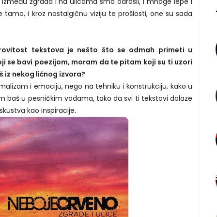
 Između zgrada i na ulicama smo odrasli, i mnoge lepe i
tamo, i kroz nostalgičnu viziju te prošlosti, one su sada
grovitost tekstova je nešto što se odmah primeti u
 se bavi poezijom, moram da te pitam koji su ti uzori
jaš iz nekog ličnog izvora?
malizam i emociju, nego na tehniku i konstrukciju, kako u
am baš u pesničkim vodama, tako da svi ti tekstovi dolaze
 iskustva kao inspiracije.