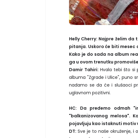
Helly Cherry: Najpre želim da
pitanja. Uskoro će biti mesec 
Kako je do sada na album rea
ga u ovom trenutku promovišet
Damir Tahiri:
Hvala tebi što si
albuma "Zgrade i Ulice", puno sm
nadamo se da će i slušaoci pr
uglavnom pozitivni.
HC: Da pređemo odmah "in 
"balkanizovanog melosa". Kol
pojavljuju kao istaknuti motiv
DT:
Sve je to naše okruženje, i o