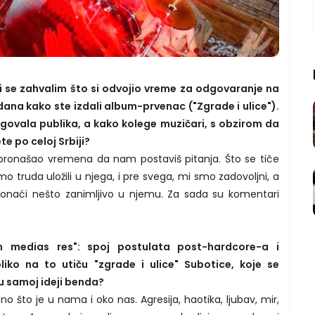
 ti se zahvalim što si odvojio vreme za odgovaranje na
dana kako ste izdali album-prvenac ("Zgrade i ulice").
govala publika, a kako kolege muzičari, s obzirom da
e po celoj Srbiji?
 pronašao vremena da nam postaviš pitanja. Što se tiče
o truda uložili u njega, i pre svega, mi smo zadovoljni, a
onaći nešto zanimljivo u njemu. Za sada su komentari
medias res": spoj postulata post-hardcore-a i
iko na to utiču "zgrade i ulice" Subotice, koje se
 u samoj ideji benda?
no što je u nama i oko nas. Agresija, haotika, ljubav, mir,