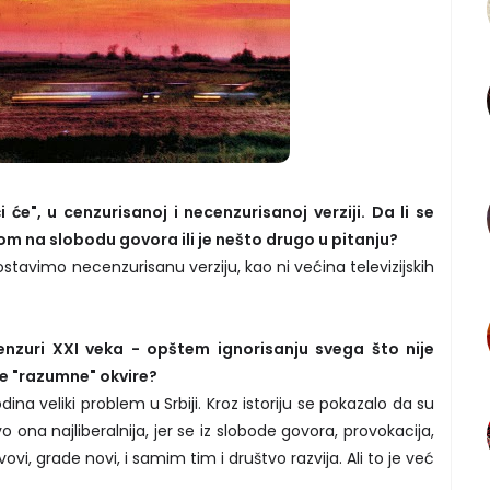
 će", u cenzurisanoj i necenzurisanoj verziji. Da li se
rom na slobodu govora ili je nešto drugo u pitanju?
avimo necenzurisanu verziju, kao ni većina televizijskih
nzuri XXI veka - opštem ignorisanju svega što nije
e "razumne" okvire?
dina veliki problem u Srbiji. Kroz istoriju se pokazalo da su
 ona najliberalnija, jer se iz slobode govora, provokacija,
ovi, grade novi, i samim tim i društvo razvija. Ali to je već