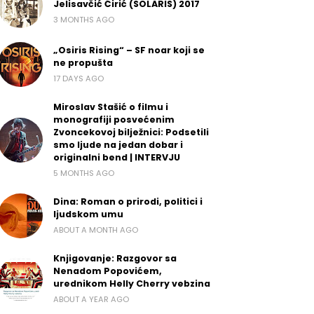
Jelisavčić Ćirić (SOLARIS) 2017
3 MONTHS AGO
„Osiris Rising“ – SF noar koji se
ne propušta
17 DAYS AGO
Miroslav Stašić o filmu i
monografiji posvećenim
Zvoncekovoj bilježnici: Podsetili
smo ljude na jedan dobar i
originalni bend | INTERVJU
5 MONTHS AGO
Dina: Roman o prirodi, politici i
ljudskom umu
ABOUT A MONTH AGO
Knjigovanje: Razgovor sa
Nenadom Popovićem,
urednikom Helly Cherry vebzina
ABOUT A YEAR AGO