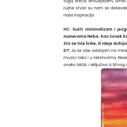
tuga, sreća, entuzijazam, umor.
ružne stvari su nam se dešavale 
naša inspiracija.
HC: Sušti minimalizam i jez
numerama Neba. Kao čovek koji
što se tiče lirike, ili ideje dobi
DT:
Ja se više oslanjam na mini
muzici tako i u tekstovima. Nis
onako laički, i isključivo iz ličnog