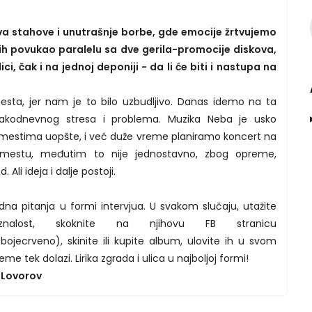
a stahove i unutrašnje borbe, gde emocije žrtvujemo
ih povukao paralelu sa dve gerila-promocije diskova,
ci, čak i na jednoj deponiji - da li će biti i nastupa na
mesta, jer nam je to bilo uzbudljivo. Danas idemo na ta
akodnevnog stresa i problema. Muzika Neba je usko
estima uopšte, i već duže vreme planiramo koncert na
mestu, međutim to nije jednostavno, zbog opreme,
 Ali ideja i dalje postoji.
na pitanja u formi intervjua. U svakom slučaju, utažite
znalost, skoknite na njihovu FB stranicu
jecrveno), skinite ili kupite album, ulovite ih u svom
eme tek dolazi. Lirika zgrada i ulica u najboljoj formi!
 Lovorov