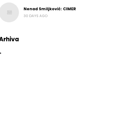
Nenad Smiljković: CIMER
30 DAYS AGO
Arhiva