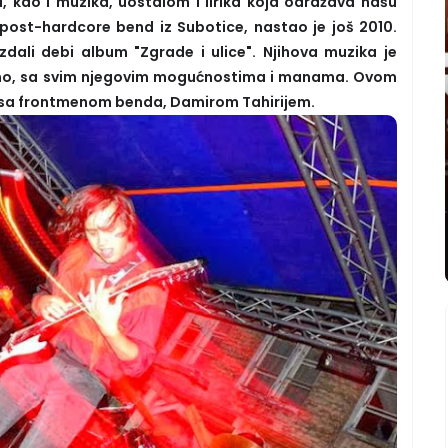
, kao i muzika, uostalom i lirika koja odražava našu
 post-hardcore bend iz Subotice, nastao je još 2010.
dali debi album "Zgrade i ulice". Njihova muzika je
mo, sa svim njegovim mogućnostima i manama. Ovom
u sa frontmenom benda, Damirom Tahirijem.