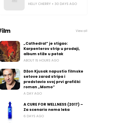
HELLY CHERRY
30 DAYS AGO
Film
View all
„Cathedral“ je stigao:
Karpenterov strip u prodaji,
album stiže u petak
ABOUT 15 HOURS AGO
Džon Kjusak napustio filmske
setove zarad stripa i
predstavio svoj prvi grafički
roman „Momo“
A DAY AGO
A CURE FOR WELLNESS (2017) –
Za scenario nema leka
6 DAYS AGO