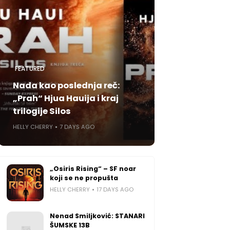
FEATURED
Nada kao poslednja reč:
„Prah“ Hjua Hauija i kraj
trilogije Silos
HELLY CHERRY
7 DAYS AGO
„Osiris Rising“ – SF noar
koji se ne propušta
HELLY CHERRY
17 DAYS AGO
Nenad Smiljković: STANARI
ŠUMSKE 13B