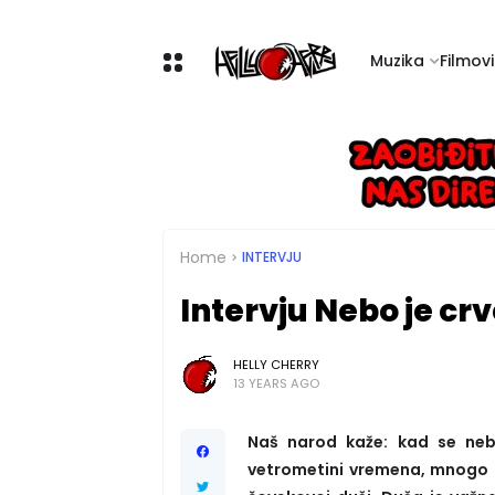
Muzika
Filmovi 
Home
INTERVJU
Intervju Nebo je crv
HELLY CHERRY
13 YEARS AGO
Naš narod kaže: kad se nebo
vetrometini vremena, mnogo t