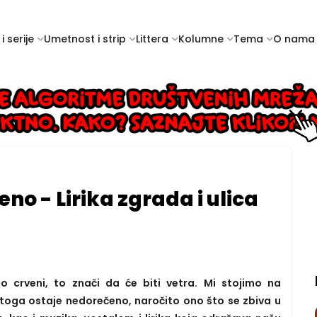
i serije
Umetnost i strip
Littera
Kolumne
Tema
O nama
eno - Lirika zgrada i ulica
 crveni, to znači da će biti vetra. Mi stojimo na
oga ostaje nedorečeno, naročito ono što se zbiva u