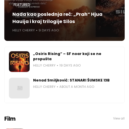
FEATURED
Nada kao poslednja reč: „Prah“ Hjua
Hauija i kraj trilogije Silos
HELLY CHERRY
9 DAYS AGO
„Osiris Rising“ – SF noar koji se ne
propušta
HELLY CHERRY
19 DAYS AGO
Nenad Smiljković: STANARI ŠUMSKE 13B
HELLY CHERRY
ABOUT A MONTH AGO
Film
View all