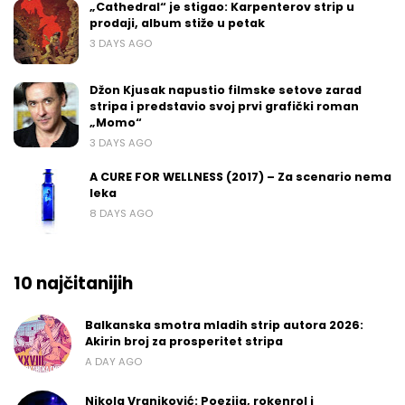
„Cathedral“ je stigao: Karpenterov strip u
prodaji, album stiže u petak
3 DAYS AGO
Džon Kjusak napustio filmske setove zarad
stripa i predstavio svoj prvi grafički roman
„Momo“
3 DAYS AGO
A CURE FOR WELLNESS (2017) – Za scenario nema
leka
8 DAYS AGO
10 najčitanijih
Balkanska smotra mladih strip autora 2026:
Akirin broj za prosperitet stripa
A DAY AGO
Nikola Vranjković: Poezija, rokenrol i