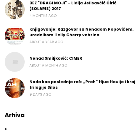
BEZ "DRAGI MOJI" - Lidija Jelisavčić Ćirić
(SOLARIS) 2017
4 MONTHS AGO
Knjigovanje: Razgovor sa Nenadom Popovićem,
urednikom Helly Cherry vebzina
ABOUT A YEAR AGO
Nenad Smiljković: CIMER
ABOUT A MONTH AGO
Nada kao poslednja reč: „Prah“ Hjua Hauija i kraj
trilogije Silos
9 DAYS AGO
Arhiva