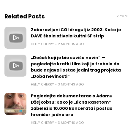
Related Posts
View all
Zaboravljeni CGI dragulj iz 2003: Kako je
DAVE škola oživela kultni SF strip
HELLY CHERRY
2 MONTHS AGO
„Dečak koji je bio suviše nevin“ —
pogledajte kratki film koji je trebalo da
bude najava i ostao jedini trag projekta
„Doba nevinosti“
HELLY CHERRY
3 MONTHS AGO
Pogledajte dokumentarac o Adamu
Džejkobsu: Kako je „lik sa kasetom“
zabeležio 10.000 koncerata i postao
hroničar jedne ere
HELLY CHERRY
3 MONTHS AGO