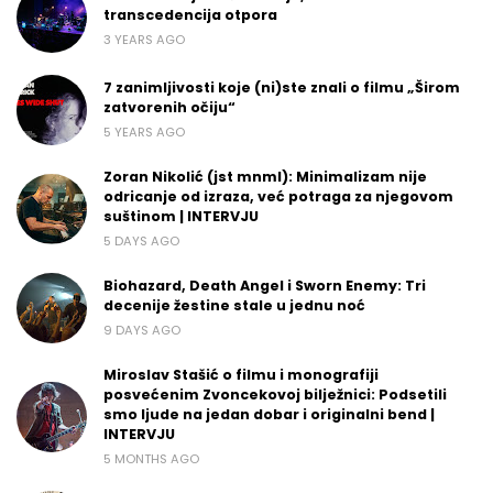
transcedencija otpora
3 YEARS AGO
7 zanimljivosti koje (ni)ste znali o filmu „Širom
zatvorenih očiju“
5 YEARS AGO
Zoran Nikolić (jst mnml): Minimalizam nije
odricanje od izraza, već potraga za njegovom
suštinom | INTERVJU
5 DAYS AGO
Biohazard, Death Angel i Sworn Enemy: Tri
decenije žestine stale u jednu noć
9 DAYS AGO
Miroslav Stašić o filmu i monografiji
posvećenim Zvoncekovoj bilježnici: Podsetili
smo ljude na jedan dobar i originalni bend |
INTERVJU
5 MONTHS AGO