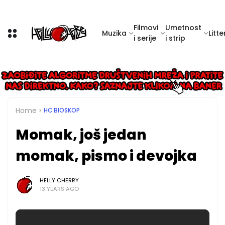
Filmovi
Umetnost
Muzika
Litte
i serije
i strip
Home
HC BIOSKOP
Momak, još jedan
momak, pismo i devojka
HELLY CHERRY
13 YEARS AGO