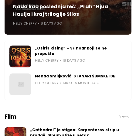
Nada kao poslednja reč: „Prah“ Hjua
Hauija i kraj trilogije Silos
HELLY CHERRY
8 DAYS AGO
„Osiris Rising“ – SF noar koji se ne
propušta
HELLY CHERRY
18 DAYS AGO
Nenad Smiljković: STANARI ŠUMSKE 13B
HELLY CHERRY
ABOUT A MONTH AGO
Film
View all
„Cathedral“ je stigao: Karpenterov strip u
prodaji, album stiže u petak