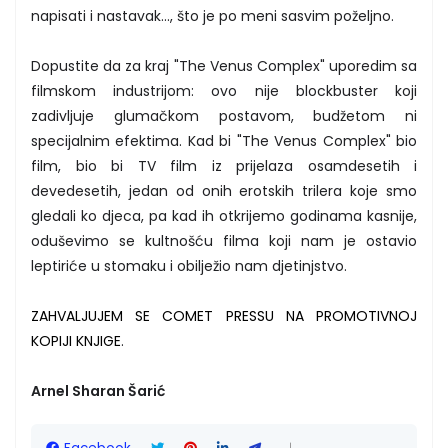
napisati i nastavak..., što je po meni sasvim poželjno.
Dopustite da za kraj "The Venus Complex" uporedim sa
filmskom industrijom: ovo nije blockbuster koji
zadivljuje glumačkom postavom, budžetom ni
specijalnim efektima. Kad bi "The Venus Complex" bio
film, bio bi TV film iz prijelaza osamdesetih i
devedesetih, jedan od onih erotskih trilera koje smo
gledali ko djeca, pa kad ih otkrijemo godinama kasnije,
oduševimo se kultnošću filma koji nam je ostavio
leptiriće u stomaku i obilježio nam djetinjstvo.
ZAHVALJUJEM SE COMET PRESSU NA PROMOTIVNOJ
KOPIJI KNJIGE
.
Arnel Sharan Šarić