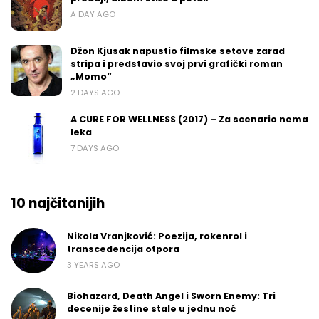
A DAY AGO
Džon Kjusak napustio filmske setove zarad
stripa i predstavio svoj prvi grafički roman
„Momo“
2 DAYS AGO
A CURE FOR WELLNESS (2017) – Za scenario nema
leka
7 DAYS AGO
10 najčitanijih
Nikola Vranjković: Poezija, rokenrol i
transcedencija otpora
3 YEARS AGO
Biohazard, Death Angel i Sworn Enemy: Tri
decenije žestine stale u jednu noć