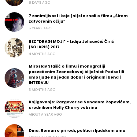
8 DAYS AGO
7 zanimljivosti koje (ni)ste znali o filmu „Širom
zatvorenih očiju“
5 YEARS AGO
BEZ "DRAGI MOJI" - Lidija Jelisavčić Ćirić
(SOLARIS) 2017
4 MONTHS AGO
Miroslav Stašić o filmu i monografiji
posvećenim Zvoncekovoj bilježnici: Podsetili
smo ljude na jedan dobar i originalni bend |
INTERVJU
5 MONTHS AGO
Knjigovanje: Razgovor sa Nenadom Popovićem,
urednikom Helly Cherry vebzina
ABOUT A YEAR AGO
Dina: Roman o prirodi, politici i ljudskom umu