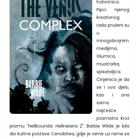
hobotnica.
Pipci njenog
kreativnog
rada pruženi su
u
mnogobrojnim
medijima.
Glumica,
muzičarka,
spisateljica.
Činjenica je da
se i ovo djelo,
kao i ona
sama
najčešće
posmatra kroz
prizmu "Hellbounda: Hellraisera 2". Barbie Wilde je bila
dio kultne postave Cenobitea, gdje je rame uz rame sa