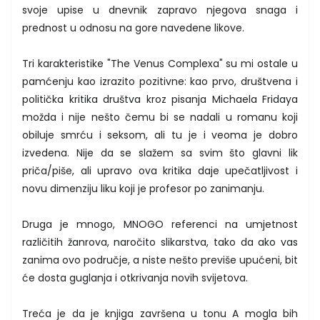
svoje upise u dnevnik zapravo njegova snaga i
prednost u odnosu na gore navedene likove.
Tri karakteristike "The Venus Complexa" su mi ostale u
pamćenju kao izrazito pozitivne: kao prvo, društvena i
politička kritika društva kroz pisanja Michaela Fridaya
možda i nije nešto čemu bi se nadali u romanu koji
obiluje smrću i seksom, ali tu je i veoma je dobro
izvedena. Nije da se slažem sa svim što glavni lik
priča/piše, ali upravo ova kritika daje upečatljivost i
novu dimenziju liku koji je profesor po zanimanju.
Druga je mnogo, MNOGO referenci na umjetnost
različitih žanrova, naročito slikarstva, tako da ako vas
zanima ovo područje, a niste nešto previše upućeni, bit
će dosta guglanja i otkrivanja novih svijetova.
Treća je da je knjiga završena u tonu A mogla bih