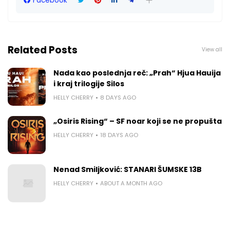
Facebook
Related Posts
View all
Nada kao poslednja reč: „Prah“ Hjua Hauija
i kraj trilogije Silos
HELLY CHERRY
8 DAYS AGO
„Osiris Rising“ – SF noar koji se ne propušta
HELLY CHERRY
18 DAYS AGO
Nenad Smiljković: STANARI ŠUMSKE 13B
HELLY CHERRY
ABOUT A MONTH AGO