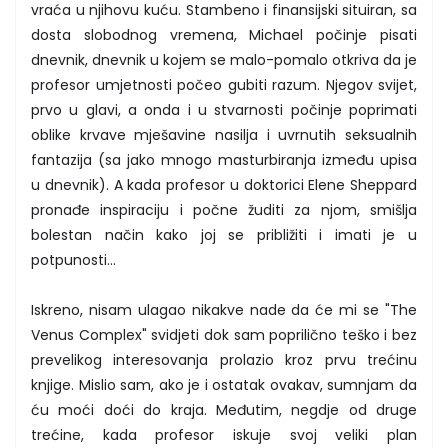
vraća u njihovu kuću. Stambeno i finansijski situiran, sa
dosta slobodnog vremena, Michael počinje pisati
dnevnik, dnevnik u kojem se malo-pomalo otkriva da je
profesor umjetnosti počeo gubiti razum. Njegov svijet,
prvo u glavi, a onda i u stvarnosti počinje poprimati
oblike krvave mješavine nasilja i uvrnutih seksualnih
fantazija (sa jako mnogo masturbiranja između upisa
u dnevnik). A kada profesor u doktorici Elene Sheppard
pronađe inspiraciju i počne žuditi za njom, smišlja
bolestan način kako joj se približiti i imati je u
potpunosti...
Iskreno, nisam ulagao nikakve nade da će mi se "The
Venus Complex" svidjeti dok sam poprilično teško i bez
prevelikog interesovanja prolazio kroz prvu trećinu
knjige. Mislio sam, ako je i ostatak ovakav, sumnjam da
ću moći doći do kraja. Međutim, negdje od druge
trećine, kada profesor iskuje svoj veliki plan