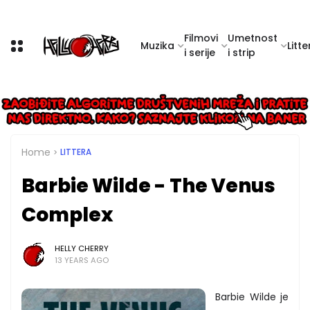
Filmovi
Umetnost
Muzika
Litte
i serije
i strip
Home
LITTERA
Barbie Wilde - The Venus
Complex
HELLY CHERRY
13 YEARS AGO
Barbie Wilde je