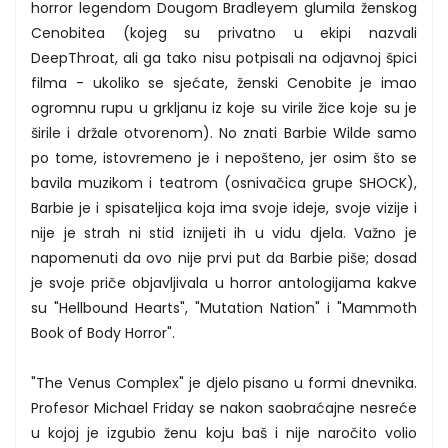
horror legendom Dougom Bradleyem glumila ženskog
Cenobitea (kojeg su privatno u ekipi nazvali
DeepThroat, ali ga tako nisu potpisali na odjavnoj špici
filma - ukoliko se sjećate, ženski Cenobite je imao
ogromnu rupu u grkljanu iz koje su virile žice koje su je
širile i držale otvorenom). No znati Barbie Wilde samo
po tome, istovremeno je i nepošteno, jer osim što se
bavila muzikom i teatrom (osnivačica grupe SHOCK),
Barbie je i spisateljica koja ima svoje ideje, svoje vizije i
nije je strah ni stid iznijeti ih u vidu djela. Važno je
napomenuti da ovo nije prvi put da Barbie piše; dosad
je svoje priče objavljivala u horror antologijama kakve
su "Hellbound Hearts", "Mutation Nation" i "Mammoth
Book of Body Horror".
"The Venus Complex" je djelo pisano u formi dnevnika.
Profesor Michael Friday se nakon saobraćajne nesreće
u kojoj je izgubio ženu koju baš i nije naročito volio