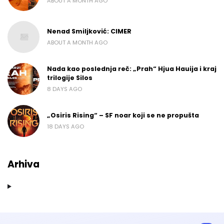
ABOUT A MONTH AGO
Nenad Smiljković: CIMER
ABOUT A MONTH AGO
Nada kao poslednja reč: „Prah“ Hjua Hauija i kraj
trilogije Silos
8 DAYS AGO
„Osiris Rising“ – SF noar koji se ne propušta
18 DAYS AGO
Arhiva