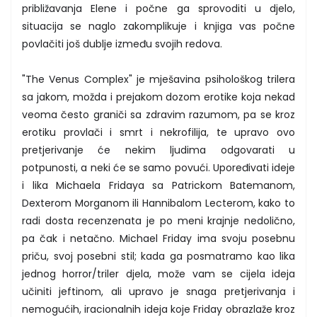
približavanja Elene i počne ga sprovoditi u djelo,
situacija se naglo zakomplikuje i knjiga vas počne
povlačiti još dublje između svojih redova.
"The Venus Complex" je mješavina psihološkog trilera
sa jakom, možda i prejakom dozom erotike koja nekad
veoma često graniči sa zdravim razumom, pa se kroz
erotiku provlači i smrt i nekrofilija, te upravo ovo
pretjerivanje će nekim ljudima odgovarati u
potpunosti, a neki će se samo povući. Upoređivati ideje
i lika Michaela Fridaya sa Patrickom Batemanom,
Dexterom Morganom ili Hannibalom Lecterom, kako to
radi dosta recenzenata je po meni krajnje nedolično,
pa čak i netačno. Michael Friday ima svoju posebnu
priču, svoj posebni stil; kada ga posmatramo kao lika
jednog horror/triler djela, može vam se cijela ideja
učiniti jeftinom, ali upravo je snaga pretjerivanja i
nemogućih, iracionalnih ideja koje Friday obrazlaže kroz