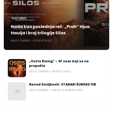
FEATURED
Nada kao poslednja reč: „Prah“ Hjua
Hauija i kraj trilogije Silos
HELLY CHERRY
9 DAYS AGO
„Osiris Rising“ – SF noar koji se ne
propušta
HELLY CHERRY
18 DAYS AGO
Nenad Smiljković: STANARI ŠUMSKE 13B
HELLY CHERRY
ABOUT A MONTH AGO