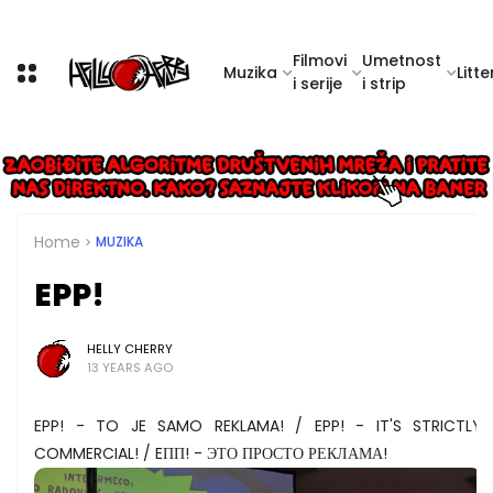
Filmovi
Umetnost
Muzika
Litte
i serije
i strip
Home
MUZIKA
EPP!
HELLY CHERRY
13 YEARS AGO
EPP! - TO JE SAMO REKLAMA! / EPP! - IT'S STRICTLY
COMMERCIAL! / EПП! - ЭТО ПРОСТО РЕКЛАМА!