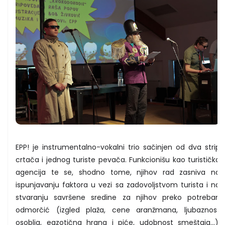
EPP! je instrumentalno-vokalni trio sačinjen od dva strip
crtača i jednog turiste pevača. Funkcionišu kao turistička
agencija te se, shodno tome, njihov rad zasniva na
ispunjavanju faktora u vezi sa zadovoljstvom turista i na
stvaranju savršene sredine za njihov preko potreban
odmorčić (izgled plaža, cene aranžmana, ljubaznost
osoblja, egzotična hrana i piće, udobnost smeštaja...).