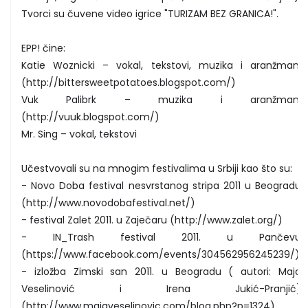
Tvorci su čuvene video igrice "TURIZAM BEZ GRANICA!".
EPP! čine:
Katie Woznicki – vokal, tekstovi, muzika i aranžmani
(http://bittersweetpotatoes.blogspot.com/)
Vuk Palibrk – muzika i aranžmani
(http://vuuk.blogspot.com/)
Mr. Sing – vokal, tekstovi
Učestvovali su na mnogim festivalima u Srbiji kao što su:
- Novo Doba festival nesvrstanog stripa 2011 u Beogradu
(http://www.novodobafestival.net/)
- festival Zalet 2011. u Zaječaru (http://www.zalet.org/)
- IN_Trash festival 2011. u Pančevu
(https://www.facebook.com/events/304562956245239/)
- izložba Zimski san 2011. u Beogradu ( autori: Maja
Veselinović i Irena Jukić-Pranjić)
(http://www.majaveselinovic.com/blog.php?p=1324)