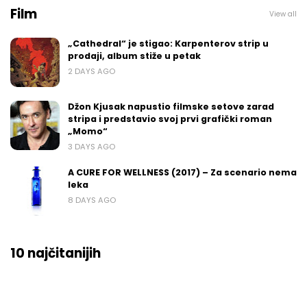
Film
View all
„Cathedral“ je stigao: Karpenterov strip u
prodaji, album stiže u petak
2 DAYS AGO
Džon Kjusak napustio filmske setove zarad
stripa i predstavio svoj prvi grafički roman
„Momo“
3 DAYS AGO
A CURE FOR WELLNESS (2017) – Za scenario nema
leka
8 DAYS AGO
10 najčitanijih