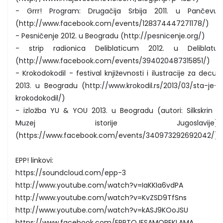
- Grrr! Program: Drugačija Srbija 2011. u Pančevu
(http://www.facebook.com/events/128374447271178/)
- Pesničenje 2012. u Beogradu (http://pesnicenje.org/)
- strip radionica Deliblaticum 2012. u Deliblatu
(http://www.facebook.com/events/394020487315851/)
- Krokodokodil - festival književnosti i ilustracije za decu,
2013. u Beogradu (http://www.krokodil.rs/2013/03/sta-je-
krokodokodil/)
- izložba YU & YOU 2013. u Beogradu (autori: Silkskrin i
Muzej istorije Jugoslavije)
(https://www.facebook.com/events/340973292692042/)
EPP! linkovi:
https://soundcloud.com/epp-3
http://www.youtube.com/watch?v=IaKKIa6vdPA
http://www.youtube.com/watch?v=KvZSD9TfSns
http://www.youtube.com/watch?v=kASJ9KOoJSU
https://www.facebook.com/EPPTOJESAMOREKLAMA