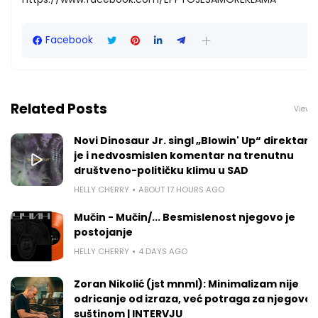
Facebook
Related Posts
View a
Novi Dinosaur Jr. singl „Blowin' Up“ direktan
je i nedvosmislen komentar na trenutnu
društveno-političku klimu u SAD
HELLY CHERRY
ABOUT 17 HOURS AGO
Mučin - Mučin/... Besmislenost njegovo je
postojanje
HELLY CHERRY
4 DAYS AGO
Zoran Nikolić (jst mnml): Minimalizam nije
odricanje od izraza, već potraga za njegovo
suštinom | INTERVJU