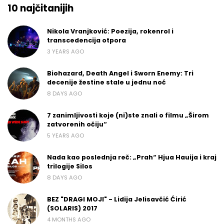
10 najčitanijih
Nikola Vranjković: Poezija, rokenrol i
transcedencija otpora
3 YEARS AGO
Biohazard, Death Angel i Sworn Enemy: Tri
decenije žestine stale u jednu noć
8 DAYS AGO
7 zanimljivosti koje (ni)ste znali o filmu „Širom
zatvorenih očiju“
5 YEARS AGO
Nada kao poslednja reč: „Prah“ Hjua Hauija i kraj
trilogije Silos
8 DAYS AGO
BEZ "DRAGI MOJI" - Lidija Jelisavčić Ćirić
(SOLARIS) 2017
4 MONTHS AGO