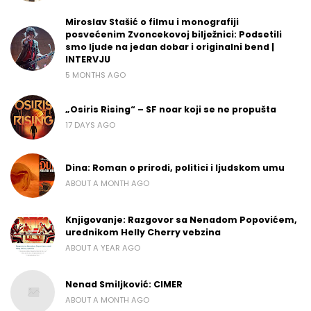
Miroslav Stašić o filmu i monografiji
posvećenim Zvoncekovoj bilježnici: Podsetili
smo ljude na jedan dobar i originalni bend |
INTERVJU
5 MONTHS AGO
„Osiris Rising“ – SF noar koji se ne propušta
17 DAYS AGO
Dina: Roman o prirodi, politici i ljudskom umu
ABOUT A MONTH AGO
Knjigovanje: Razgovor sa Nenadom Popovićem,
urednikom Helly Cherry vebzina
ABOUT A YEAR AGO
Nenad Smiljković: CIMER
ABOUT A MONTH AGO