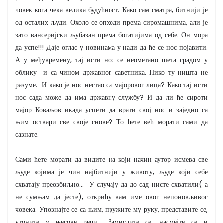
човек кога чека велика будућност. Како сам сматра, битнији је
од осталих људи. Охоло се опходи према сиромашнима, али је
зато вансеријски љубазан према богатијима од себе. Он мора
да успе!!! Даје оглас у новинама у нади да ће се нос појавити.
А у међувремену, тај исти нос се неометано шета градом у
облику и са чином државног саветника. Нико ту ништа не
разуме. И како је нос нестао са мајоровог лица? Како тај исти
нос сада може да има државну службу? И да ли ће сироти
мајор Коваљов икада успети да врати свој нос и заједно са
њим оствари све своје снове? То ћете већ морати сами да
сазнате.
Сами ћете морати да видите на који начин аутор исмева све
људе којима је чин најбитнији у животу, људе који себе
схватају преозбиљно... У случају да до сад нисте схватили( а
не сумњам да јесте), открићу вам име овог непоновљивог
човека. Упознајте се са њим, пружите му руку, представите се,
утоните у његове речи... Замислите се, насмејте се и