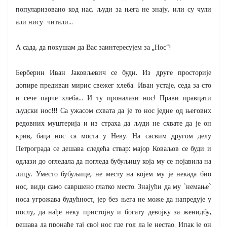
популаризовано код нас, људи за њега не знају, или су чули
али нису читали...
А сада, да покушам да Вас заинтересујем за „Нос“!
Берберин Иван Јаковљевич се буди. Из друге просторије
допире предиван мирис свежег хлеба. Иван устаје, седа за сто
и сече парче хлеба... И ту проналази нос! Прави правцати
људски нос!!! Са ужасом схвата да је то нос једне од његових
редовних муштерија и из страха да људи не схвате да је он
крив, баца нос са моста у Неву. На сасвим другом делу
Петрограда се дешава следећа ствар: мајор Коваљов се буди и
одлази до огледала да погледа бубуљицу која му се појавила на
лицу. Уместо бубуљице, не месту на којем му је некада био
нос, види само савршено глатко место. Знајући да му `немање`
носа угрожава будућност, јер без њега не може да напредује у
послу, да нађе неку пристојну и богату девојку за женидбу,
решава да пронађе тај свој нос где год да је нестао. Ипак је он