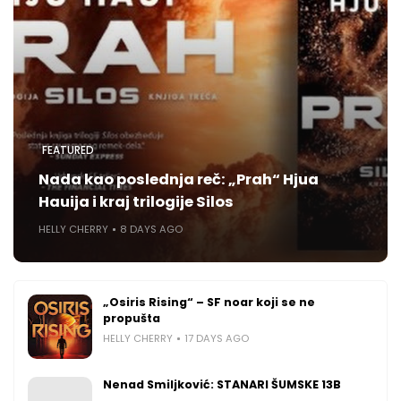
FEATURED
Nada kao poslednja reč: „Prah“ Hjua
Hauija i kraj trilogije Silos
HELLY CHERRY
8 DAYS AGO
„Osiris Rising“ – SF noar koji se ne
propušta
HELLY CHERRY
17 DAYS AGO
Nenad Smiljković: STANARI ŠUMSKE 13B