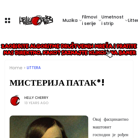
Filmovi
Umetnost
Muzika
Litte
i serije
i strip
Home
LITTERA
МИСТЕРИЈА ПАТАК*!
HELLY CHERRY
13 YEARS AGO
Овај фасцинантно
маштовит
господин је рођен