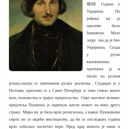
1809. Године у
Украјини. По
рођењу му је
презиме било
Јанковски. Мало
људи зна да је био
Украјинац. Спада
у руске
књижевнике,
претежно је и
писао на руском
језику,сматра се зачетником руског реализма . Студирао је у
Полтави, преселио се у Санкт Петербург и тамо стекао многе
везе, познанства и трајна пријатељства. Смрт његовог великог
пријатеља Пушкина је окренула његов живот на неку другу
страну. Мајка му је била врло религиозна, а након Пушкинове
смрти он се окреће мистицизму, да би се последњих година
врло озбиљно посветио вери. Пред крај живота је имао и