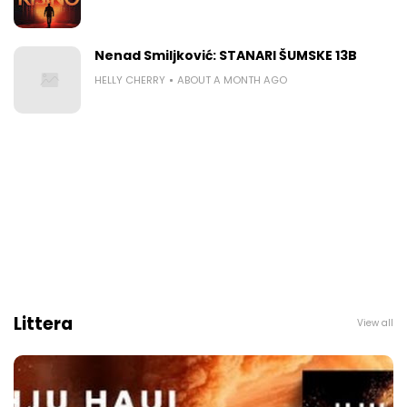
Nenad Smiljković: STANARI ŠUMSKE 13B
HELLY CHERRY
ABOUT A MONTH AGO
Littera
View all