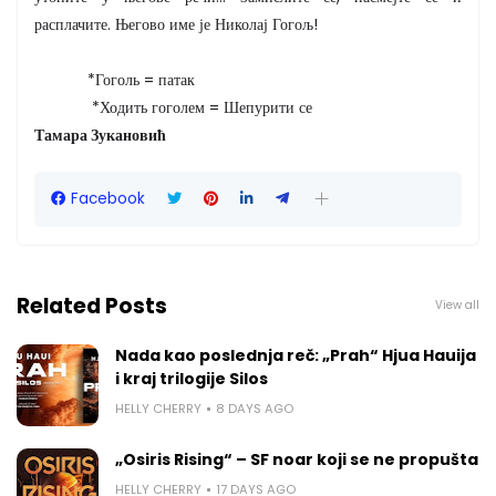
расплачите. Његово име је Николај Гогољ!
*Гоголь = патак
*Ходить гоголем = Шепурити се
Тамара Зукановић
Facebook
Related Posts
View all
Nada kao poslednja reč: „Prah“ Hjua Hauija
i kraj trilogije Silos
HELLY CHERRY
8 DAYS AGO
„Osiris Rising“ – SF noar koji se ne propušta
HELLY CHERRY
17 DAYS AGO