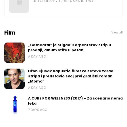
HELLY CHERRY
ABOUT A MONTH AGO
Film
View all
„Cathedral“ je stigao: Karpenterov strip u
prodaji, album stiže u petak
A DAY AGO
Džon Kjusak napustio filmske setove zarad
stripa i predstavio svoj prvi grafički roman
„Momo“
A DAY AGO
A CURE FOR WELLNESS (2017) – Za scenario nema
leka
7 DAYS AGO