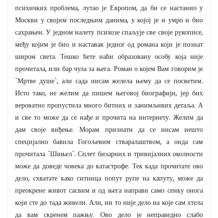
психичких проблема, лутао је Европом, да би се настанио у
Москви у својим последњим данима, у којој је и умро и био
сахрањен. У једном налету психозе спаљује све своје рукописе,
међу којим је био и наставак једног од романа који је познат
широм света. Тешко ћете наћи образовану особу која није
прочитала, или бар чула за њега. Роман о којем Вам говорим је
`Мртве душе`, али сада нисам желела њему да се посветим.
Исто тако, не желим да пишем његовој биографији, јер бих
вероватно пропустила много битних и занимљивих детаља. А
и све то може да се нађе и прочита на интернету. Желим да
дам своје виђење. Морам признати да се нисам нешто
специјално бавила Гогољевим стваралаштвом, а онда сам
прочитала `Шињел`. Сплет бизарних и тривијалних околности
може да доведе човека до катастрофе. Тек када прочитате ово
дело, схватате како ситница попут рупе на капуту, може да
преокрене живот сасвим и од њега направи само сенку онога
који сте до тада живели. Али, ни то није дело на које сам хтела
да вам скренем пажњу. Ово дело је неправедно слабо