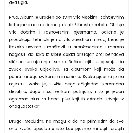
dva ugla.
Prvo. Album je urađen po svim vrlo visokim i zahtjevnim
kriterijumima modernog death/thrash metala. Obiluje
vrlo dobrim i raznovrsnim pjesmama, odlična je
produkcija, tehnički je na vrlo zavidnom nivou, bend je
itekako usviran i maštovit u aranžmanima i moram
naglasiti da, iako iz srbije dolazi pristojan broj bendova
sličnog usmjerenja, samo šačica njih uspjevaju da
zvuče ovako ubjedljivo, sa albumom koji može da
parira mnogo izvikanijim imenima. Svaka pjesma je na
mjestu. Svaka je, i više nego očigledno, spremana
detaljno, dugo i sa velikom pažnjom, i to je jedan
ogroman plus za bend, plus koji ih odmah izdvaja iz
onog „ostatka“.
Drugo. Međutim, ne mogu a da ne primjetim da sve
one zvuče apsolutno isto kao pjesme mnogih drugih