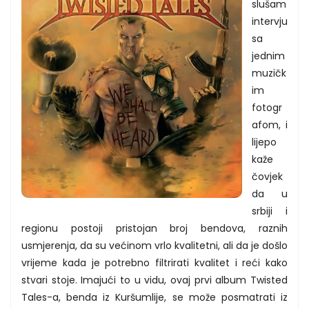
slušam
intervju
sa
jednim
muzičk
im
fotogr
afom, i
lijepo
kaže
čovjek
da u
srbiji i
regionu postoji pristojan broj bendova, raznih
usmjerenja, da su većinom vrlo kvalitetni, ali da je došlo
vrijeme kada je potrebno filtrirati kvalitet i reći kako
stvari stoje. Imajući to u vidu, ovaj prvi album Twisted
Tales-a, benda iz Kuršumlije, se može posmatrati iz