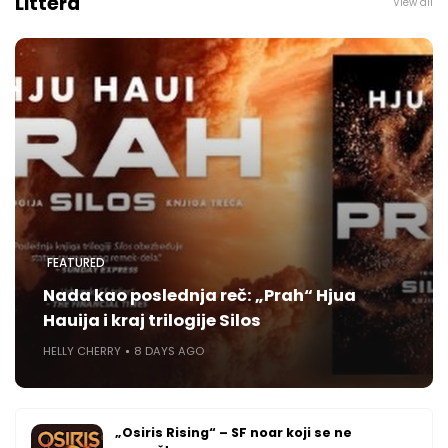
Littera
View all
FEATURED
Nada kao poslednja reč: „Prah“ Hjua
Hauija i kraj trilogije Silos
HELLY CHERRY
8 DAYS AGO
„Osiris Rising“ – SF noar koji se ne