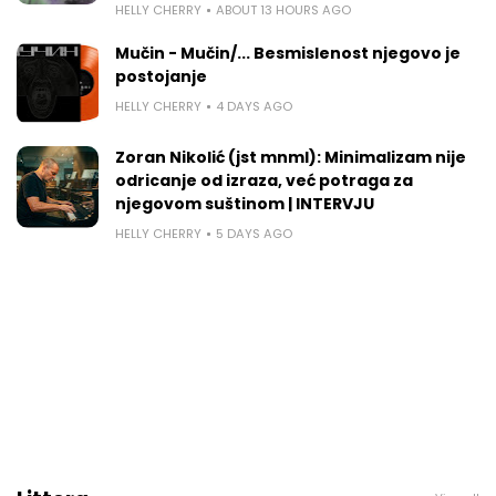
HELLY CHERRY
ABOUT 13 HOURS AGO
Mučin - Mučin/... Besmislenost njegovo je
postojanje
HELLY CHERRY
4 DAYS AGO
Zoran Nikolić (jst mnml): Minimalizam nije
odricanje od izraza, već potraga za
njegovom suštinom | INTERVJU
HELLY CHERRY
5 DAYS AGO