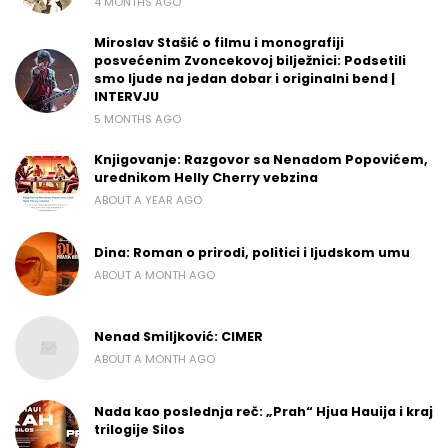
4 MONTHS AGO
Miroslav Stašić o filmu i monografiji
posvećenim Zvoncekovoj bilježnici: Podsetili
smo ljude na jedan dobar i originalni bend |
INTERVJU
5 MONTHS AGO
Knjigovanje: Razgovor sa Nenadom Popovićem,
urednikom Helly Cherry vebzina
ABOUT A YEAR AGO
Dina: Roman o prirodi, politici i ljudskom umu
ABOUT A MONTH AGO
Nenad Smiljković: CIMER
ABOUT A MONTH AGO
Nada kao poslednja reč: „Prah“ Hjua Hauija i kraj
trilogije Silos