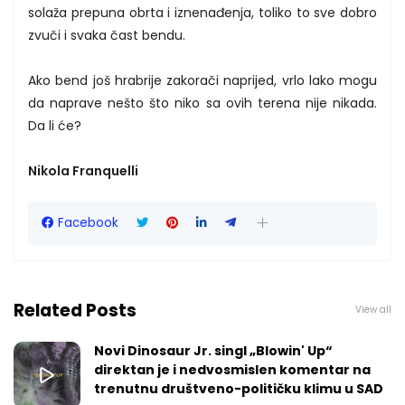
solaža prepuna obrta i iznenađenja, toliko to sve dobro
zvuči i svaka čast bendu.
Ako bend još hrabrije zakorači naprijed, vrlo lako mogu
da naprave nešto što niko sa ovih terena nije nikada.
Da li će?
Nikola Franquelli
Facebook
Related Posts
View all
Novi Dinosaur Jr. singl „Blowin' Up“
direktan je i nedvosmislen komentar na
trenutnu društveno-političku klimu u SAD