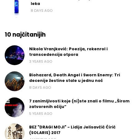
leka
8 DAYS AGO
10 najčitanijih
Nikola Vranjković: Poezija, rokenrol i
transcedencija otpora
3 YEARS AGO
Biohazard, Death Angel i Sworn Enemy: Tri
decenije žestine stale u jednu noć
8 DAYS AGO
7 zanimljivosti koje (ni)ste znali o filmu „Širom
zatvorenih očiju“
5 YEARS AGO
BEZ "DRAGI MOJI" - Lidija Jelisavčić Ćirić
(SOLARIS) 2017