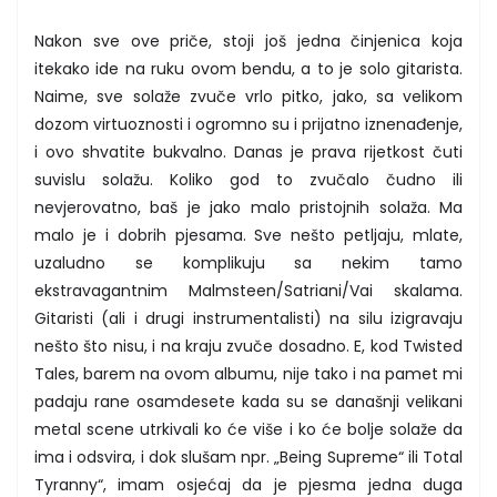
Nakon sve ove priče, stoji još jedna činjenica koja
itekako ide na ruku ovom bendu, a to je solo gitarista.
Naime, sve solaže zvuče vrlo pitko, jako, sa velikom
dozom virtuoznosti i ogromno su i prijatno iznenađenje,
i ovo shvatite bukvalno. Danas je prava rijetkost čuti
suvislu solažu. Koliko god to zvučalo čudno ili
nevjerovatno, baš je jako malo pristojnih solaža. Ma
malo je i dobrih pjesama. Sve nešto petljaju, mlate,
uzaludno se komplikuju sa nekim tamo
ekstravagantnim Malmsteen/Satriani/Vai skalama.
Gitaristi (ali i drugi instrumentalisti) na silu izigravaju
nešto što nisu, i na kraju zvuče dosadno. E, kod Twisted
Tales, barem na ovom albumu, nije tako i na pamet mi
padaju rane osamdesete kada su se današnji velikani
metal scene utrkivali ko će više i ko će bolje solaže da
ima i odsvira, i dok slušam npr. „Being Supreme“ ili Total
Tyranny“, imam osjećaj da je pjesma jedna duga