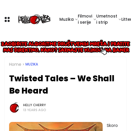
Filmovi
Umetnost
Muzika
Litte
i serije
i strip
Home
MUZIKA
Twisted Tales – We Shall
Be Heard
HELLY CHERRY
13 YEARS AGO
Skoro