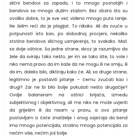
slični bendovi sa zapada, i to mnogo poznatijih i
bendova sa mnogo dužim stažom. Bez obzira što su
ovoliko dobre, to je sve već viđeno mnogo puta ranije.
Ne želim reći da je plagijat. To nikako. Ali da zvuče u
potpunosti isto kao, po slobodnoj procjeni, nekoliko
stotina bendova sličnog usmjerenja, to svakako. Mač
sa dvije oštrice. Sa jedne strane, skroz je razumljivo da
žele da sviraju tako nešto, jer im se tako ište, to vole i
niko nema pravo da im kaže da ne mogu ili ne smiju, ili
da im, daleko bilo, diktiraju kako će. Ali, sa druge strane,
legitimno je postaviti pitanje – čemu zvučati kao i
drugi? Zar ne bi bilo bolje pokušati nešto drugačije?
Ovdje balansiram na oštrici brijača, između
subjektivnog i objektivnog, ali me niko ne može uvjeriti
da griješim ili da nisam u pravu, a ovo pitanje
postavljam iz čiste znatiželje i onog osjećaja da bend
ima mnogo potencijala, strašno mnogo potencijala za
nečim više, nečim još bolje.