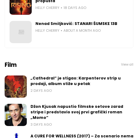
propušta
HELLY CHERRY
18 DAYS AGO
Nenad Smiljković: STANARI ŠUMSKE 13B
HELLY CHERRY
ABOUT A MONTH AGO
Film
View all
„Cathedral“ je stigao: Karpenterov strip u
prodaji, album stiže u petak
2 DAYS AGO
Džon Kjusak napustio filmske setove zarad
stripa i predstavio svoj prvi grafički roman
„Momo“
3 DAYS AGO
A CURE FOR WELLNESS (2017) – Za scenario nema