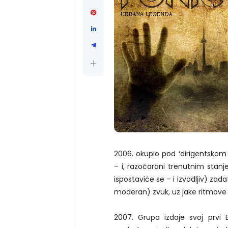
2006. okupio pod ‘dirigentsko
– i, razočarani trenutnim stanj
ispostaviće se – i izvodljiv) zad
moderan) zvuk, uz jake ritmove 
2007. Grupa izdaje svoj prv