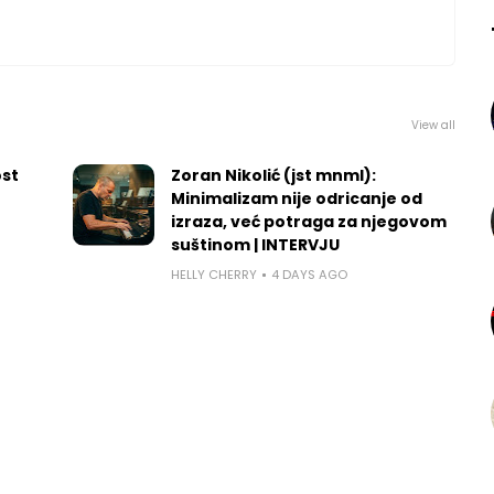
View all
ost
Zoran Nikolić (jst mnml):
Minimalizam nije odricanje od
izraza, već potraga za njegovom
suštinom | INTERVJU
HELLY CHERRY
4 DAYS AGO