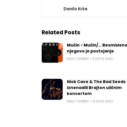
Danilo Krša
Related Posts
Mučin - Mučin/... Besmislen
njegovo je postojanje
HELLY CHERRY
3 DAYS AGO
Nick Cave & The Bad Seeds
iznenadili Brajton uličnim
koncertom
HELLY CHERRY
6 DAYS AGO