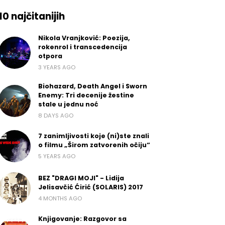
10 najčitanijih
Nikola Vranjković: Poezija,
rokenrol i transcedencija
otpora
3 YEARS AGO
Biohazard, Death Angel i Sworn
Enemy: Tri decenije žestine
stale u jednu noć
8 DAYS AGO
7 zanimljivosti koje (ni)ste znali
o filmu „Širom zatvorenih očiju“
5 YEARS AGO
BEZ "DRAGI MOJI" - Lidija
Jelisavčić Ćirić (SOLARIS) 2017
4 MONTHS AGO
Knjigovanje: Razgovor sa