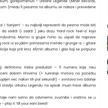
 album, gorepomenuti – Urbane Legende (Miner Records,
kom (među 11 pesama na albumu se nalaze i prevedene
a’ i ‘Sanjam’ – su najbolji reprezenti da pesma može biti
 da sadrži (i zadrži ) jaku dozu ‘hard-rock feel-a’ koja
dovima. Momci iz grupe Fonic su uspeli da naprave
g rock-a sa jakim primesama metala i grunge-a – gitare
kcija koja prži kroz 45min albuma i glas koji se potpuno
i definitvno treba preslušati – 11 numera koje nisu
praćeni dobrim rifovima (+ turiranje motora na početku
pljen već nakon tih par sekundi!) – svrstava ovo izdanje
 i stavlja Urbanu Legendu na spisak must-have albuma
 ostaje nam samo da odvrnemo zvučnike i vratimo se u
 play it ‘till your ears beed!