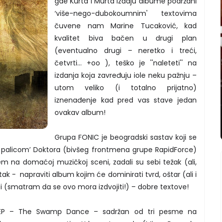
gde Kurta i Murta izdaju albume podržani
‘više-nego-dubokoumnim' textovima
čuvene nam Marine Tucaković, kad
kvalitet biva bačen u drugi plan
(eventualno drugi – neretko i treći,
četvrti... +oo ), teško je ''naleteti'' na
izdanja koja zavređuju iole neku pažnju –
utom veliko (i totalno prijatno)
iznenađenje kad pred vas stave jedan
ovakav album!
Grupa FONIC je beogradski sastav koji se
m palicom’ Doktora (bivšeg frontmena grupe RapidForce)
em na domaćoj muzičkoj sceni, zadali su sebi težak (ali,
atak - napraviti album kojim će dominirati tvrd, oštar (ali i
i (smatram da se ovo mora izdvojiti!) – dobre textove!
i EP – The Swamp Dance – sadržan od tri pesme na