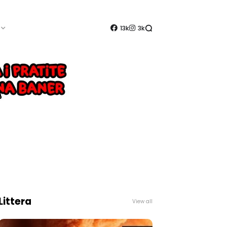
13k
3k
Littera
View all