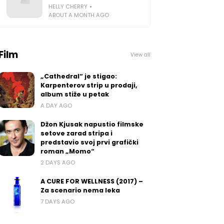
HELLY CHERRY
ABOUT A MONTH AGO
Film
View all
„Cathedral“ je stigao:
Karpenterov strip u prodaji,
album stiže u petak
A DAY AGO
Džon Kjusak napustio filmske
setove zarad stripa i
predstavio svoj prvi grafički
roman „Momo“
2 DAYS AGO
A CURE FOR WELLNESS (2017) –
Za scenario nema leka
7 DAYS AGO