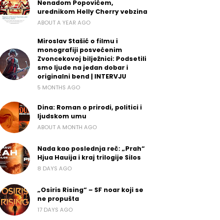
Nenadom Popovićem,
urednikom Helly Cherry vebzina
ABOUT A YEAR AGO
Miroslav Stašić o filmu i
monografiji posvećenim
Zvoncekovoj bilježnici: Podsetili
smo ljude na jedan dobar i
originalni bend | INTERVJU
5 MONTHS AGO
Dina: Roman o prirodi, politici i
ljudskom umu
ABOUT A MONTH AGO
Nada kao poslednja reč: „Prah“
Hjua Hauija i kraj trilogije Silos
8 DAYS AGO
„Osiris Rising“ – SF noar koji se
ne propušta
17 DAYS AGO