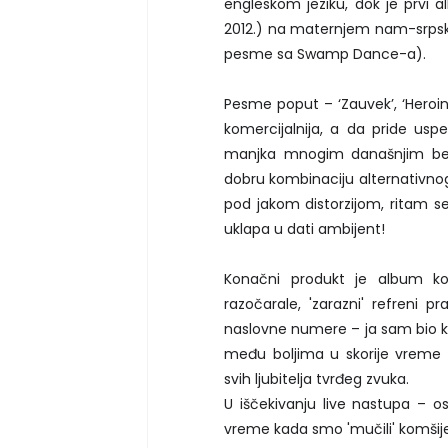
engleskom jeziku, dok je prvi
2012.) na maternjem nam-srps
pesme sa Swamp Dance-a).
Pesme poput – ‘Zauvek’, ‘Heroin
komercijalnija, a da pride uspe
manjka mnogim današnjim ben
dobru kombinaciju alternativno
pod jakom distorzijom, ritam se
uklapa u dati ambijent!
Konačni produkt je album koj
razočarale, 'zarazni' refreni 
naslovne numere – ja sam bio ku
među boljima u skorije vreme
svih ljubitelja tvrđeg zvuka.
U iščekivanju live nastupa –
vreme kada smo 'mučili' komšije -