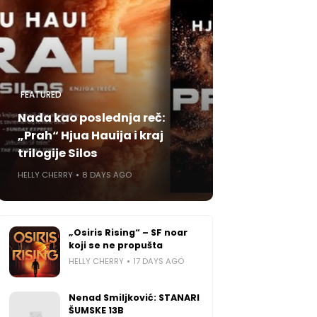
FEATURED
Nada kao poslednja reč:
„Prah“ Hjua Hauija i kraj
trilogije Silos
HELLY CHERRY
8 DAYS AGO
„Osiris Rising“ – SF noar
koji se ne propušta
HELLY CHERRY
17 DAYS AGO
Nenad Smiljković: STANARI
ŠUMSKE 13B