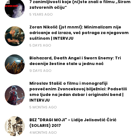
7 zanimljivosti koje (ni)ste znali o filmu „Širom
zatvorenih očiju“
5 YEARS AGO
Zoran Nikolić (jst mnml): Minimalizam nije
odricanje od izraza, već potraga za njegovom
suštinom | INTERVJU
5 DAYS AGO
Biohazard, Death Angel i Sworn Enemy: Tri
decenije žestine stale u jednu noć
9 DAYS AGO
Miroslav Stašić o filmu i monografiji
posvećenim Zvoncekovoj bilježnici: Podsetili
smo ljude na jedan dobar i originalni bend |
INTERVJU
5 MONTHS AGO
BEZ "DRAGI MOJI" - Lidija Jelisavčić Ćirić
(SOLARIS) 2017
4 MONTHS AGO