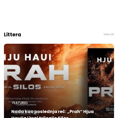
Littera
View all
FEATURED
Nada kao poslednja reč: „Prah“ Hjua