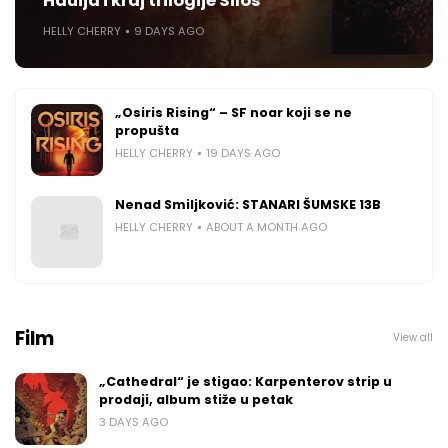
Hauija i kraj trilogije Silos
HELLY CHERRY
9 DAYS AGO
„Osiris Rising“ – SF noar koji se ne
propušta
HELLY CHERRY
19 DAYS AGO
Nenad Smiljković: STANARI ŠUMSKE 13B
HELLY CHERRY
ABOUT A MONTH AGO
Film
View all
„Cathedral“ je stigao: Karpenterov strip u
prodaji, album stiže u petak
3 DAYS AGO