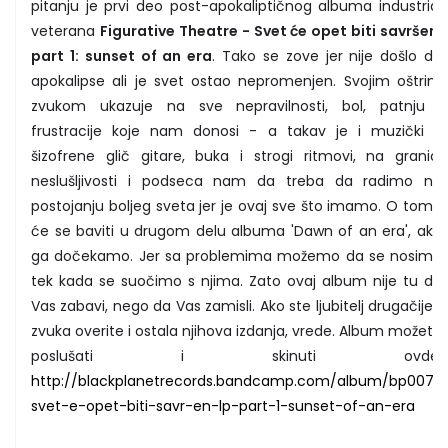
pitanju je prvi deo post-apokaliptičnog albuma industrial
veterana
Figurative Theatre - Svet će opet biti savršen;
part 1: sunset of an era
. Tako se zove jer nije došlo do
apokalipse ali je svet ostao nepromenjen. Svojim oštrim
zvukom ukazuje na sve nepravilnosti, bol, patnju i
frustracije koje nam donosi - a takav je i muzički -
šizofrene glič gitare, buka i strogi ritmovi, na granici
neslušljivosti i podseca nam da treba da radimo na
postojanju boljeg sveta jer je ovaj sve što imamo. O tome
će se baviti u drugom delu albuma 'Dawn of an era', ako
ga dočekamo. Jer sa problemima možemo da se nosimo
tek kada se suočimo s njima. Zato ovaj album nije tu da
Vas zabavi, nego da Vas zamisli. Ako ste ljubitelj drugačijeg
zvuka overite i ostala njihova izdanja, vrede. Album možete
poslušati i skinuti ovde:
http://blackplanetrecords.bandcamp.com/album/bp007-
svet-e-opet-biti-savr-en-lp-part-1-sunset-of-an-era