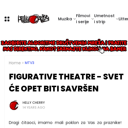
Filmovi
Umetnost
Muzika
Litte
i serije
i strip
Home
MTV3
FIGURATIVE THEATRE - SVET
ĆE OPET BITI SAVRŠEN
HELLY CHERRY
14 YEARS AGO
Dragi čitaoci, imamo mali poklon za Vas za praznike! U