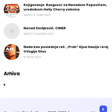
Knjigovanje: Razgovor sa Nenadom Popovićem,
urednikom Helly Cherry vebzina
ABOUT A YEAR AGO
Nenad Smiljković: CIMER
ABOUT A MONTH AGO
Nada kao poslednja reč: „Prah“ Hjua Hauija i kraj
trilogije Silos
9 DAYS AGO
Arhiva