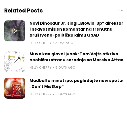
Related Posts
View a
Novi Dinosaur Jr. singl „Blowin' Up“ direktan j
i nedvosmislen komentar na trenutnu
društveno-političku klimu u SAD
HELLY CHERRY
A DAY AGO
Muva kao glavni junak: Tom Vejts otkriva
neobičnu stranu saradnje sa Massive Attack
HELLY CHERRY
8 DAYS AGO
Madball u minut ipo: pogledajte novi spot za
„Don't MisStep“
HELLY CHERRY
11 DAYS AGO