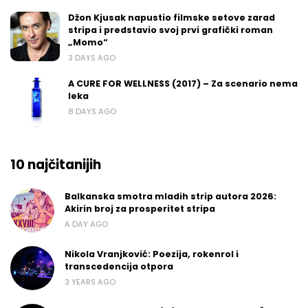
Džon Kjusak napustio filmske setove zarad
stripa i predstavio svoj prvi grafički roman
„Momo“
3 DAYS AGO
A CURE FOR WELLNESS (2017) – Za scenario nema
leka
8 DAYS AGO
10 najčitanijih
Balkanska smotra mladih strip autora 2026:
Akirin broj za prosperitet stripa
A DAY AGO
Nikola Vranjković: Poezija, rokenrol i
transcedencija otpora
3 YEARS AGO