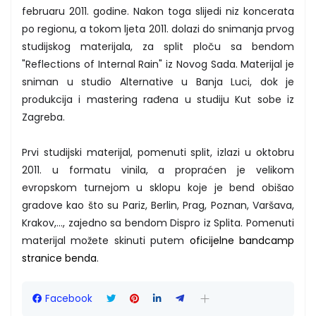
februaru 2011. godine. Nakon toga slijedi niz koncerata
po regionu, a tokom ljeta 2011. dolazi do snimanja prvog
studijskog materijala, za split ploču sa bendom
"Reflections of Internal Rain" iz Novog Sada. Materijal je
sniman u studio Alternative u Banja Luci, dok je
produkcija i mastering rađena u studiju Kut sobe iz
Zagreba.
Prvi studijski materijal, pomenuti split, izlazi u oktobru
2011. u formatu vinila, a propraćen je velikom
evropskom turnejom u sklopu koje je bend obišao
gradove kao što su Pariz, Berlin, Prag, Poznan, Varšava,
Krakov,..., zajedno sa bendom Dispro iz Splita. Pomenuti
materijal možete skinuti putem
oficijelne bandcamp
stranice benda
.
Facebook