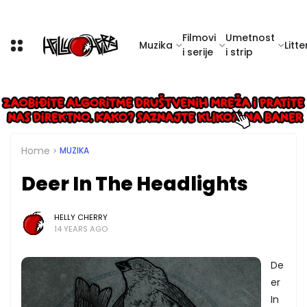
Filmovi
Umetnost
Muzika
Litte
i serije
i strip
Home
MUZIKA
Deer In The Headlights
HELLY CHERRY
14 YEARS AGO
De
er
In