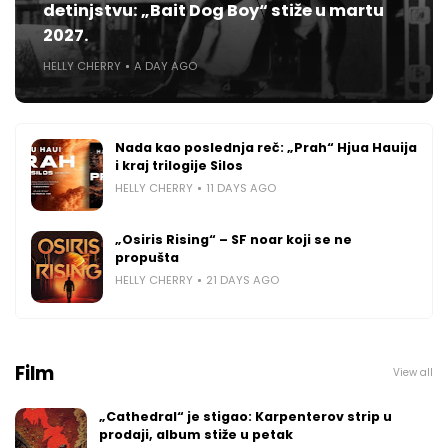
detinjstvu: „Bait Dog Boy“ stiže u martu
2027.
HELLY CHERRY
A DAY AGO
Nada kao poslednja reč: „Prah“ Hjua Hauija
i kraj trilogije Silos
HELLY CHERRY
11 DAYS AGO
„Osiris Rising“ – SF noar koji se ne
propušta
HELLY CHERRY
21 DAYS AGO
Film
View all
„Cathedral“ je stigao: Karpenterov strip u
prodaji, album stiže u petak