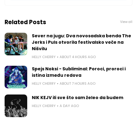
Related Posts
View all
Sever na jugu: Dva novosadska benda The
Jerks i Puls otvorila festivalsko veče na
Nišvilu
HELLY CHERRY
ABOUT 4 HOURS AGO
Spejs Noksi - Subliminal: Poroci, proroci i
istina između redova
HELLY CHERRY
ABOUT 7 HOURS AGO
NIK KEJV ili sve što sam želeo da budem
HELLY CHERRY
A DAY AGO