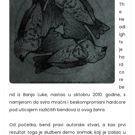
Th
e
He
adl
igh
ts
je
ha
rd
co
re
be
nd iz Banja Luke, nastao u oktobru 2010. godine, s
namjerom da svira mračni i beskompromisni hardcore
pod uticajem različitih bendova iz ovog žanra.
Od početka, bend pravi autorske stvari, a kao prvi
rezultat toga je službeni demo snimak, koji je izašao u