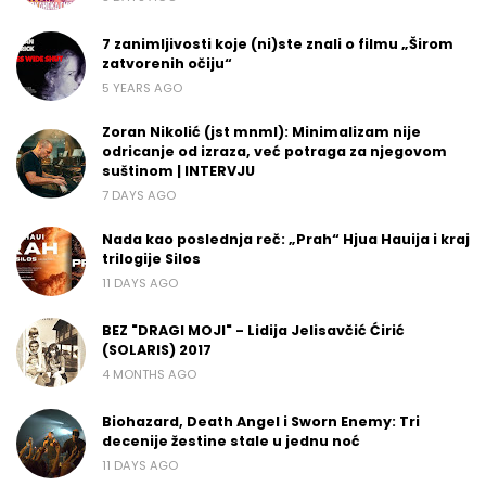
7 zanimljivosti koje (ni)ste znali o filmu „Širom
zatvorenih očiju“
5 YEARS AGO
Zoran Nikolić (jst mnml): Minimalizam nije
odricanje od izraza, već potraga za njegovom
suštinom | INTERVJU
7 DAYS AGO
Nada kao poslednja reč: „Prah“ Hjua Hauija i kraj
trilogije Silos
11 DAYS AGO
BEZ "DRAGI MOJI" - Lidija Jelisavčić Ćirić
(SOLARIS) 2017
4 MONTHS AGO
Biohazard, Death Angel i Sworn Enemy: Tri
decenije žestine stale u jednu noć
11 DAYS AGO