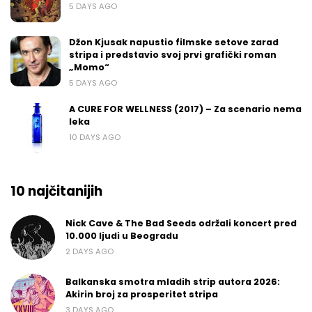
5 DAYS AGO
Džon Kjusak napustio filmske setove zarad
stripa i predstavio svoj prvi grafički roman
„Momo“
5 DAYS AGO
A CURE FOR WELLNESS (2017) – Za scenario nema
leka
10 DAYS AGO
10 najčitanijih
Nick Cave & The Bad Seeds održali koncert pred
10.000 ljudi u Beogradu
2 DAYS AGO
Balkanska smotra mladih strip autora 2026:
Akirin broj za prosperitet stripa
3 DAYS AGO