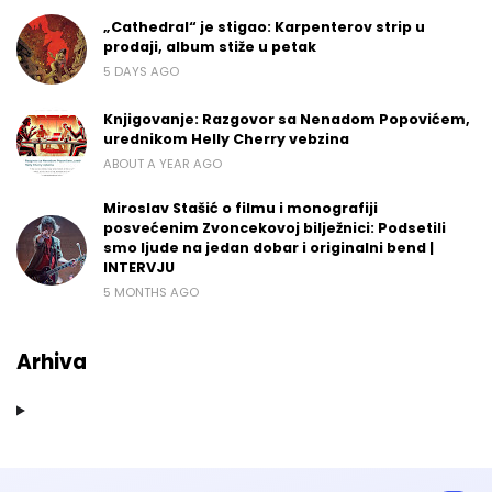
„Cathedral“ je stigao: Karpenterov strip u
prodaji, album stiže u petak
5 DAYS AGO
Knjigovanje: Razgovor sa Nenadom Popovićem,
urednikom Helly Cherry vebzina
ABOUT A YEAR AGO
Miroslav Stašić o filmu i monografiji
posvećenim Zvoncekovoj bilježnici: Podsetili
smo ljude na jedan dobar i originalni bend |
INTERVJU
5 MONTHS AGO
Arhiva