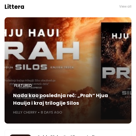
Littera
View all
FEATURED
Nada kao poslednja reč: „Prah“ Hjua
Hauija i kraj trilogije Silos
HELLY CHERRY
8 DAYS AGO