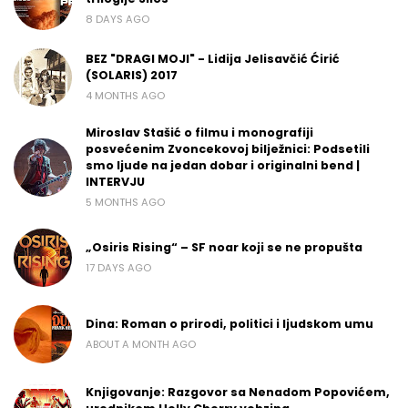
8 DAYS AGO
BEZ "DRAGI MOJI" - Lidija Jelisavčić Ćirić
(SOLARIS) 2017
4 MONTHS AGO
Miroslav Stašić o filmu i monografiji
posvećenim Zvoncekovoj bilježnici: Podsetili
smo ljude na jedan dobar i originalni bend |
INTERVJU
5 MONTHS AGO
„Osiris Rising“ – SF noar koji se ne propušta
17 DAYS AGO
Dina: Roman o prirodi, politici i ljudskom umu
ABOUT A MONTH AGO
Knjigovanje: Razgovor sa Nenadom Popovićem,