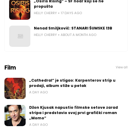
„Osiris Rising“ – SF noar koji se ne
propušta
HELLY CHERRY
17 DAYS AGO
Nenad Smiljković: STANARI ŠUMSKE 13B
HELLY CHERRY
ABOUT A MONTH AGO
Film
View all
„Cathedral“ je stigao: Karpenterov strip u
prodaji, album stiže u petak
A DAY AGO
Džon Kjusak napustio filmske setove zarad
stripa i predstavio svoj prvi grafički roman
„Momo“
A DAY AGO