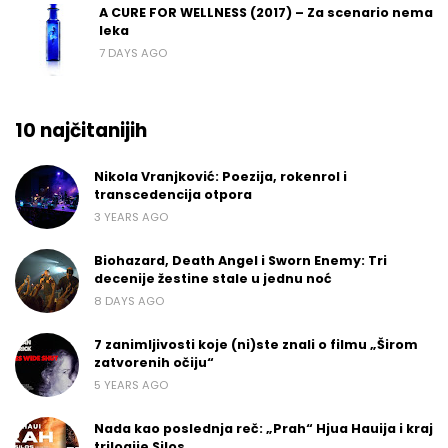
A CURE FOR WELLNESS (2017) – Za scenario nema
leka
7 DAYS AGO
10 najčitanijih
Nikola Vranjković: Poezija, rokenrol i
transcedencija otpora
3 YEARS AGO
Biohazard, Death Angel i Sworn Enemy: Tri
decenije žestine stale u jednu noć
8 DAYS AGO
7 zanimljivosti koje (ni)ste znali o filmu „Širom
zatvorenih očiju“
5 YEARS AGO
Nada kao poslednja reč: „Prah“ Hjua Hauija i kraj
trilogije Silos