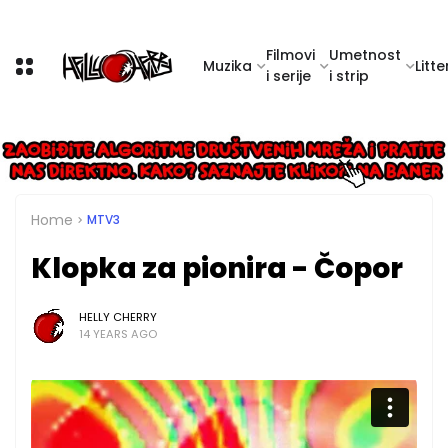
Filmovi
Umetnost
Muzika
Litte
i serije
i strip
Home
MTV3
Klopka za pionira - Čopor
HELLY CHERRY
14 YEARS AGO