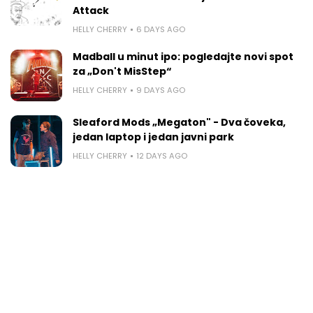
Attack
HELLY CHERRY
6 DAYS AGO
Madball u minut ipo: pogledajte novi spot
za „Don't MisStep“
HELLY CHERRY
9 DAYS AGO
Sleaford Mods „Megaton" - Dva čoveka,
jedan laptop i jedan javni park
HELLY CHERRY
12 DAYS AGO