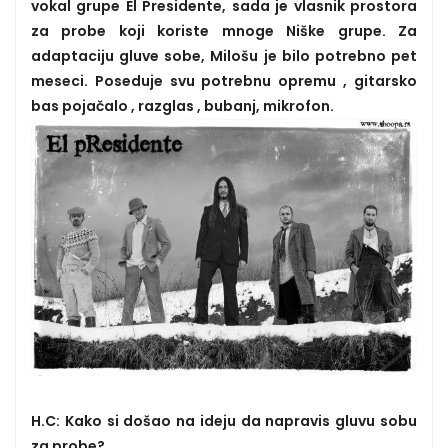
vokal grupe El Presidente, sada je vlasnik prostora
za probe koji koriste mnoge Niške grupe. Za
adaptaciju gluve sobe, Milošu je bilo potrebno pet
meseci. Poseduje svu potrebnu opremu , gitarsko
bas pojačalo , razglas , bubanj, mikrofon.
H.C: Kako si došao na ideju da napravis gluvu sobu
za probe?