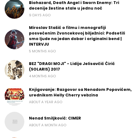
Biohazard, Death Angel i Sworn Enemy: Tri
decenije žestine stale u jednu noć
9 DAYS AGO
Miroslav Stašić o filmu i monografiji
posvećenim Zvoncekovoj bilježnici: Podsetili
smo ljude na jedan dobar i originalni bend |
INTERVJU
5 MONTHS AGO
BEZ "DRAGI MOJI" - Lidija Jelisavčić Ćirić
(SOLARIS) 2017
4 MONTHS AGO
Knjigovanje: Razgovor sa Nenadom Popovićem,
urednikom Helly Cherry vebzina
ABOUT A YEAR AGO
Nenad Smiljković: CIMER
ABOUT A MONTH AGO