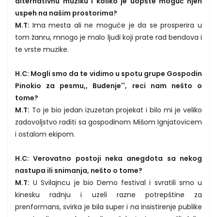
alternativnu muziku i koliko je uopšte moguć njen
uspeh na našim prostorima?
M.T:
Ima mesta ali ne moguće je da se prosperira u
tom žanru, mnogo je malo ljudi koji prate rad bendova i
te vrste muzike.
H.C: Mogli smo da te vidimo u spotu grupe Gospodin
Pinokio za pesmu,, Buđenje'', reci nam nešto o
tome?
M.T:
To je bio jedan izuzetan projekat i bilo mi je veliko
zadovoljstvo raditi sa gospodinom Mišom Ignjatovicem
i ostalom ekipom.
H.C: Verovatno postoji neka anegdota sa nekog
nastupa ili snimanja, nešto o tome?
M.T:
U Svilajncu je bio Demo festival i svratili smo u
kinesku radnju i uzeli razne potrepštine za
prenformans, svirka je bila super i na insistirenje publike