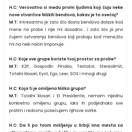
H.C: Verovatno si među prvim ljudima koji čuju neke
nove stvarčice Niških bendova, kakav je to osećaj?
M.T:
Intresantno je zato što dosta bendova dolaze kod
mene na probe i nije mi dosadno... i zato što ja prvi
čujem ostvarenja bendova koji probaju kod mene,što
mi na neki način imponuje.
H.C: Koje sve grupe koriste tvoj prostor za probe?
M.T:
KZP, Gospodin Pinokio, Testator, Stereolimit,
Totalni klosari, Eyot, Ego, Leer, SOS i mnogi drugi.
H.C: Koja ti je omiljena Niška grupa?
M.T:
Totalni klosari i El Presidente, nemam nijednu
konkretno omiljenu grupu, iako ih podjednako sve
pratim i redovno posećujem njihove svirke.
H.C: Da li po tvom mišljenju u Srbiji ima mesta za