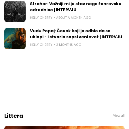
Strahor: Važniji mi je stav nego žanrovske
odrednice | INTERVJU
HELLY CHERRY
ABOUT A MONTH AGO
Vudu Popaj: Čovek koji je odbio da se
uklopi - i stvorio sopstveni svet | INTERVJU
HELLY CHERRY
2 MONTHS AGO
Littera
View all