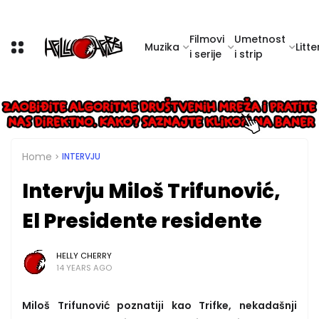
Filmovi
Umetnost
Muzika
Litte
i serije
i strip
Home
INTERVJU
Intervju Miloš Trifunović,
El Presidente residente
HELLY CHERRY
14 YEARS AGO
Miloš Trifunović poznatiji kao Trifke, nekadašnji