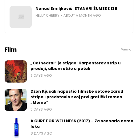
Nenad Smiljković: STANARI ŠUMSKE 13B
HELLY CHERRY
ABOUT A MONTH AGO
Film
View all
„Cathedral“ je stigao: Karpenterov strip u
prodaji, album stiže u petak
3 DAYS AGO
Džon Kjusak napustio filmske setove zarad
stripa i predstavio svoj prvi grafički roman
„Momo“
3 DAYS AGO
A CURE FOR WELLNESS (2017) – Za scenario nema
leka
8 DAYS AGO