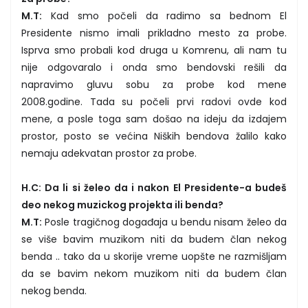
M.T:
Kad smo počeli da radimo sa bednom El
Presidente nismo imali prikladno mesto za probe.
Isprva smo probali kod druga u Komrenu, ali nam tu
nije odgovaralo i onda smo bendovski rešili da
napravimo gluvu sobu za probe kod mene
2008.godine. Tada su počeli prvi radovi ovde kod
mene, a posle toga sam došao na ideju da izdajem
prostor, posto se većina Niških bendova žalilo kako
nemaju adekvatan prostor za probe.
H.C: Da li si želeo da i nakon El Presidente-a budeš
deo nekog muzickog projekta ili benda?
M.T:
Posle tragičnog događaja u bendu nisam želeo da
se više bavim muzikom niti da budem član nekog
benda .. tako da u skorije vreme uopšte ne razmišljam
da se bavim nekom muzikom niti da budem član
nekog benda.