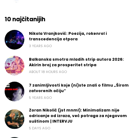
10 najčitanijih
Nikola Vranjković: Poezija, rokenrol i
transcedencija otpora
3 YEARS AGO
Balkanska smotra mladih strip autora 2026:
Akirin broj za prosperitet stripa
ABOUT 18 HOURS AGO
7 zanimljivosti koje (ni)ste znali o filmu „Širom
zatvorenih očiju“
5 YEARS AGO
Zoran Nikolić (jst mnml): Minimalizam nije
odricanje od izraza, već potraga za njegovom
suštinom | INTERVJU
5 DAYS AGO