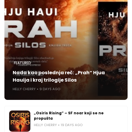
FEATURED
Nada kao poslednja reč: „Prah“ Hjua
Hauija i kraj trilogije Silos
HELLY CHERRY
9 DAYS AGO
„Osiris Rising“ – SF noar koji se ne
propušta
HELLY CHERRY
19 DAYS AGO