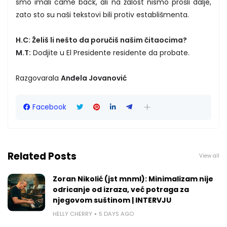
smo imali came back, ali na žalost nismo prošli dalje,
zato sto su naši tekstovi bili protiv establišmenta.
H.C: Želiš li nešto da poručiš našim čitaocima?
M.T:
Dodjite u El Presidente residente da probate.
Razgovarala
Anđela Jovanović
Facebook
Related Posts
View all
Zoran Nikolić (jst mnml): Minimalizam nije
odricanje od izraza, već potraga za
njegovom suštinom | INTERVJU
HELLY CHERRY
5 DAYS AGO