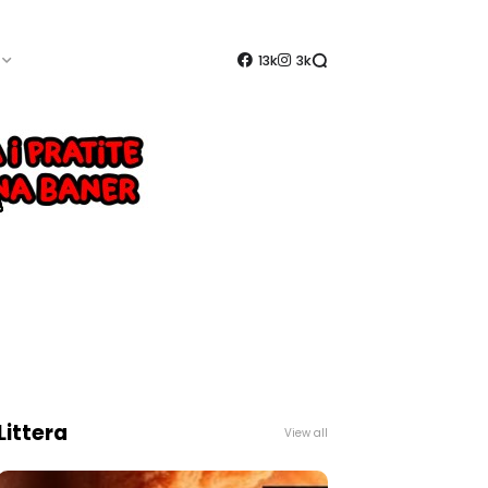
13k
3k
Littera
View all