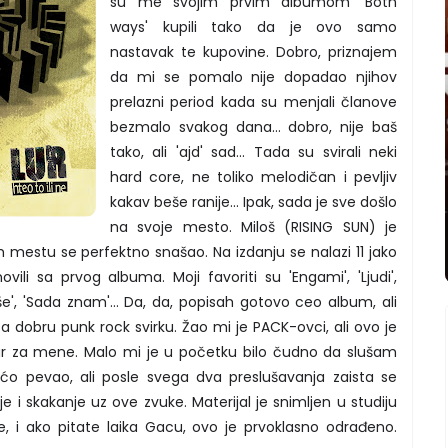
su me svojim prvim albumom 'Both
ways' kupili tako da je ovo samo
nastavak te kupovine. Dobro, priznajem
da mi se pomalo nije dopadao njihov
prelazni period kada su menjali članove
bezmalo svakog dana... dobro, nije baš
tako, ali 'ajd' sad... Tada su svirali neki
hard core, ne toliko melodičan i pevljiv
kakav beše ranije... Ipak, sada je sve došlo
na svoje mesto. Miloš (RISING SUN) je
mestu se perfektno snašao. Na izdanju se nalazi 11 jako
ovili sa prvog albuma. Moji favoriti su 'Engami', 'Ljudi',
še', 'Sada znam'... Da, da, popisah gotovo ceo album, ali
a dobru punk rock svirku. Žao mi je PACK-ovci, ali ovo je
. Bar za mene. Malo mi je u početku bilo čudno da slušam
o pevao, ali posle svega dva preslušavanja zaista se
e i skakanje uz ove zvuke. Materijal je snimljen u studiju
ste, i ako pitate laika Gacu, ovo je prvoklasno odrađeno.