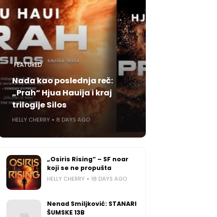
FEATURED
Nada kao poslednja reč:
„Prah“ Hjua Hauija i kraj
trilogije Silos
HELLY CHERRY
8 DAYS AGO
„Osiris Rising“ – SF noar
koji se ne propušta
HELLY CHERRY
18 DAYS AGO
Nenad Smiljković: STANARI
ŠUMSKE 13B