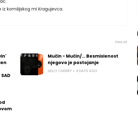
ac.
iz komšijskog mi Kragujevca.
View all
in'
Mučin - Mučin/... Besmislenost
len
njegovo je postojanje
HELLY CHERRY
4 DAYS AGO
u SAD
 od
govom