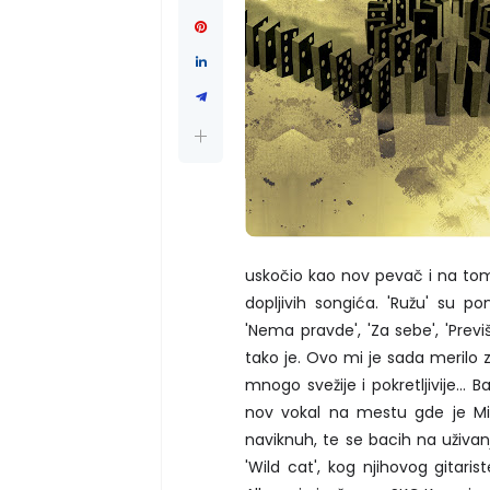
uskočio kao nov pevač i na tom 
dopljivih songića. 'Ružu' su pon
'Nema pravde', 'Za sebe', 'Previ
tako je. Ovo mi je sada merilo z
mnogo svežije i pokretljivije..
nov vokal na mestu gde je Mić
naviknuh, te se bacih na uživanj
'Wild cat', kog njihovog gitari