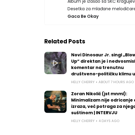
Album je izašao sa SKC Kragujev
Desetka za mlađane melodičare 
Gaca Be Okay
Related Posts
Novi Dinosaur Jr. singl „Blow
Up“ direktan je i nedvosmis
komentar na trenutnu
društveno-političku klimu 
HELLY CHERRY
ABOUT 7 HOURS AGO
Zoran Nikolić (jst mnml):
Minimalizam nije odricanje
izraza, već potraga za nje
suštinom | INTERVJU
HELLY CHERRY
4 DAYS AGO