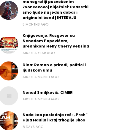
monografiji posvećenim
Zvoncekovoj bilježnici: Podsetili
smo ljude na jedan dobar i
originalni bend | INTERVJU
5 MONTHS AGO
Knjigovanje: Razgovor sa
Nenadom Popovićem,
urednikom Helly Cherry vebzina
ABOUT A YEAR AGO
Dina: Roman o prirodi, politici i
ljudskom umu
ABOUT A MONTH AGO
Nenad Smiljković: CIMER
ABOUT A MONTH AGO
Nada kao poslednja reč: „Prah“
Hjua Hauija i kraj trilogije Silos
8 DAYS AGO