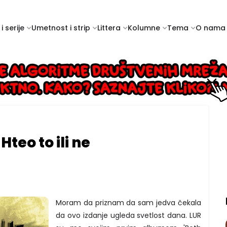
i serije
Umetnost i strip
Littera
Kolumne
Tema
O nama
teo to ili ne
Moram da priznam da sam jedva čekala
da ovo izdanje ugleda svetlost dana. LUR