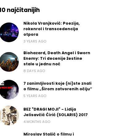
10 najčitanijih
Nikola Vranjković: Poezija,
rokenrol i transcedencija
otpora
3 YEARS AGO
Biohazard, Death Angel i Sworn
Enemy: Tri decenije žestine
stale u jednu noć
8 DAYS AGO
7 zanimljivosti koje (ni)ste znali
o filmu „Širom zatvorenih očiju“
5 YEARS AGO
BEZ "DRAGI MOJI" - Lidija
Jelisavčić Ćirić (SOLARIS) 2017
4 MONTHS AGO
Miroslav Stašić o filmu i