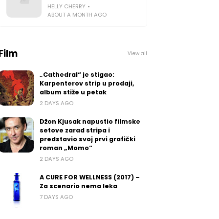
HELLY CHERRY
ABOUT A MONTH AGO
Film
View all
„Cathedral“ je stigao:
Karpenterov strip u prodaji,
album stiže u petak
2 DAYS AGO
Džon Kjusak napustio filmske
setove zarad stripa i
predstavio svoj prvi grafički
roman „Momo“
2 DAYS AGO
A CURE FOR WELLNESS (2017) –
Za scenario nema leka
7 DAYS AGO