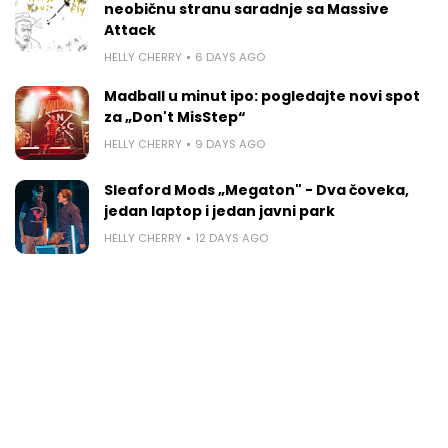
neobičnu stranu saradnje sa Massive
Attack
HELLY CHERRY
6 DAYS AGO
Madball u minut ipo: pogledajte novi spot
za „Don't MisStep“
HELLY CHERRY
9 DAYS AGO
Sleaford Mods „Megaton" - Dva čoveka,
jedan laptop i jedan javni park
HELLY CHERRY
12 DAYS AGO