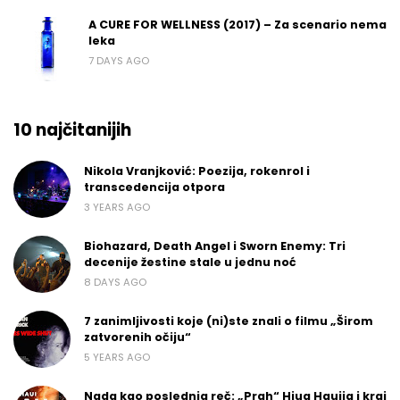
A CURE FOR WELLNESS (2017) – Za scenario nema
leka
7 DAYS AGO
10 najčitanijih
Nikola Vranjković: Poezija, rokenrol i
transcedencija otpora
3 YEARS AGO
Biohazard, Death Angel i Sworn Enemy: Tri
decenije žestine stale u jednu noć
8 DAYS AGO
7 zanimljivosti koje (ni)ste znali o filmu „Širom
zatvorenih očiju“
5 YEARS AGO
Nada kao poslednja reč: „Prah“ Hjua Hauija i kraj