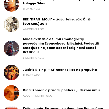
trilogije Silos
8 DAYS AGO
BEZ "DRAGI MOJI" - Lidija Jelisavčić Ćirić
(SOLARIS) 2017
4 MONTHS AGO
Miroslav Stašić o filmu i monografiji
posvećenim Zvoncekovoj bilježnici: Podsetili
smo ljude na jedan dobar i originalni bend |
INTERVJU
5 MONTHS AGO
„Osiris Rising“ – SF noar koji se ne propušta
17 DAYS AGO
Dina: Roman o prirodi, politici i ljudskom umu
ABOUT A MONTH AGO
Knjigovanje: Razgovor sa Nenadom Popovićem,