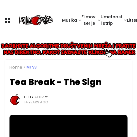
Filmovi
Umetnost
Muzika
Litte
i serije
i strip
Home
MTV3
Tea Break - The Sign
HELLY CHERRY
14 YEARS AGO