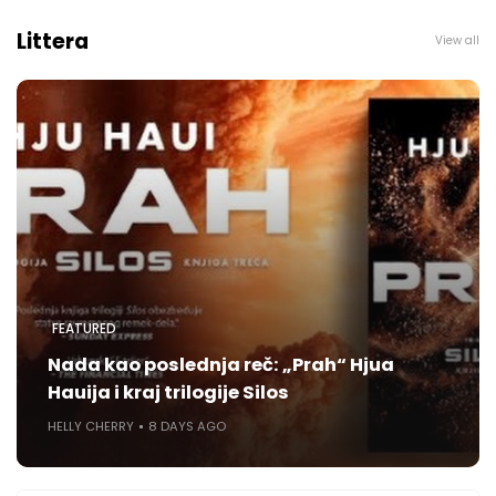
Littera
View all
FEATURED
Nada kao poslednja reč: „Prah“ Hjua
Hauija i kraj trilogije Silos
HELLY CHERRY
8 DAYS AGO