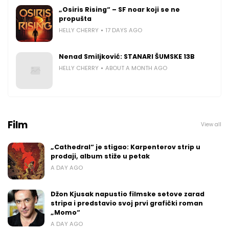
„Osiris Rising“ – SF noar koji se ne
propušta
HELLY CHERRY
17 DAYS AGO
Nenad Smiljković: STANARI ŠUMSKE 13B
HELLY CHERRY
ABOUT A MONTH AGO
Film
View all
„Cathedral“ je stigao: Karpenterov strip u
prodaji, album stiže u petak
A DAY AGO
Džon Kjusak napustio filmske setove zarad
stripa i predstavio svoj prvi grafički roman
„Momo“
A DAY AGO