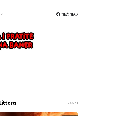
13k
3k
Littera
View all