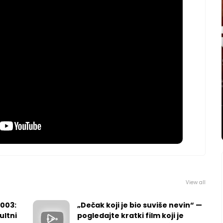
View all
2003:
„Dečak koji je bio suviše nevin“ —
ultni
pogledajte kratki film koji je