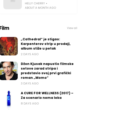
HELLY CHERRY
ABOUT A MONTH AGO
Film
View all
„Cathedral“ je stigao:
Karpenterov strip u prodaji,
album stiže u petak
2 DAYS AGO
Džon Kjusak napustio filmske
setove zarad stripa i
predstavio svoj prvi grafički
roman „Momo“
3 DAYS AGO
A CURE FOR WELLNESS (2017) –
Za scenario nema leka
8 DAYS AGO