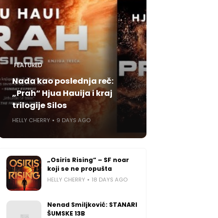
FEATURED
Nada kao poslednja reč:
„Prah“ Hjua Hauija i kraj
trilogije Silos
HELLY CHERRY
9 DAYS AGO
„Osiris Rising“ – SF noar
koji se ne propušta
HELLY CHERRY
18 DAYS AGO
Nenad Smiljković: STANARI
ŠUMSKE 13B