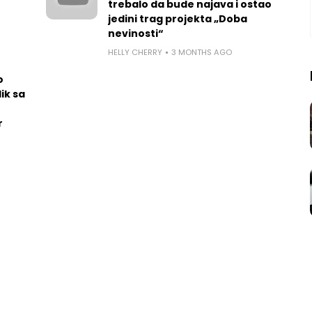
trebalo da bude najava i ostao
jedini trag projekta „Doba
nevinosti“
HELLY CHERRY
3 MONTHS AGO
o
ik sa
r