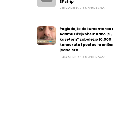
SF strip
HELLY CHERRY
2 MONTHS AGO
Pogledajte dokumentarac 
Adamu Džejkobsu: Kako je „l
kasetom“ zabeležio 10.000
koncerata i postao hroniča
jedne ere
HELLY CHERRY
3 MONTHS AGO