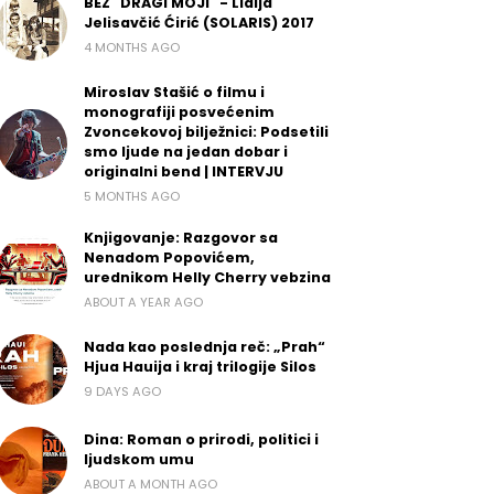
BEZ "DRAGI MOJI" - Lidija
Jelisavčić Ćirić (SOLARIS) 2017
4 MONTHS AGO
Miroslav Stašić o filmu i
monografiji posvećenim
Zvoncekovoj bilježnici: Podsetili
smo ljude na jedan dobar i
originalni bend | INTERVJU
5 MONTHS AGO
Knjigovanje: Razgovor sa
Nenadom Popovićem,
urednikom Helly Cherry vebzina
ABOUT A YEAR AGO
Nada kao poslednja reč: „Prah“
Hjua Hauija i kraj trilogije Silos
9 DAYS AGO
Dina: Roman o prirodi, politici i
ljudskom umu
ABOUT A MONTH AGO