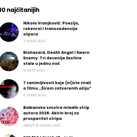
10 najčitanijih
Nikola Vranjković: Poezija,
rokenrol i transcedencija
otpora
3 YEARS AGO
Biohazard, Death Angel i Sworn
Enemy: Tri decenije žestine
stale u jednu noć
9 DAYS AGO
7 zanimljivosti koje (ni)ste znali
o filmu „Širom zatvorenih očiju“
5 YEARS AGO
Balkanska smotra mladih strip
autora 2026: Akirin broj za
prosperitet stripa
ABOUT 12 HOURS AGO