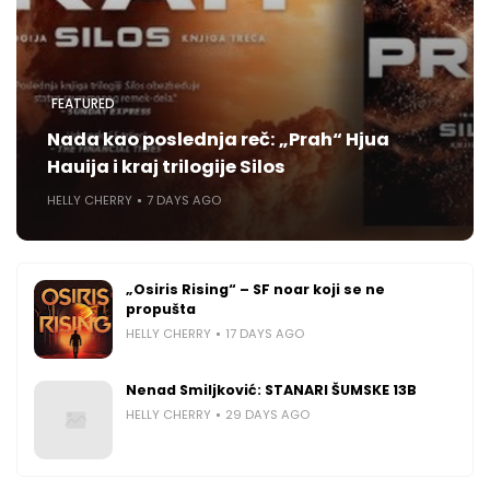
FEATURED
Nada kao poslednja reč: „Prah“ Hjua
Hauija i kraj trilogije Silos
HELLY CHERRY
7 DAYS AGO
„Osiris Rising“ – SF noar koji se ne
propušta
HELLY CHERRY
17 DAYS AGO
Nenad Smiljković: STANARI ŠUMSKE 13B
HELLY CHERRY
29 DAYS AGO