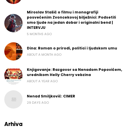
Miroslav Stašić o filmu i monografiji
posvećenim Zvoncekovoj bilježnici: Podsetili
smo ljude na jedan dobar i originalni bend |
INTERVJU
5 MONTHS AGO
Dina: Roman o prirodi, politici i ljudskom umu
ABOUT A MONTH AGO
Knjigovanje: Razgovor sa Nenadom Popovićem,
urednikom Helly Cherry vebzina
ABOUT A YEAR AGO
Nenad Smiljković: CIMER
29 DAYS AGO
Arhiva