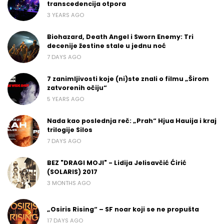
transcedencija otpora
3 YEARS AGO
Biohazard, Death Angel i Sworn Enemy: Tri
decenije žestine stale u jednu noć
7 DAYS AGO
7 zanimljivosti koje (ni)ste znali o filmu „Širom
zatvorenih očiju“
5 YEARS AGO
Nada kao poslednja reč: „Prah“ Hjua Hauija i kraj
trilogije Silos
7 DAYS AGO
BEZ "DRAGI MOJI" - Lidija Jelisavčić Ćirić
(SOLARIS) 2017
3 MONTHS AGO
„Osiris Rising“ – SF noar koji se ne propušta
17 DAYS AGO