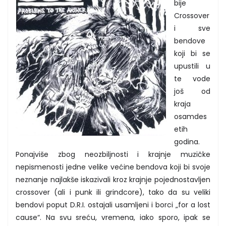
bije
Crossover
i sve
bendove
koji bi se
upustili u
te vode
još od
kraja
osamdes
etih
godina.
Ponajviše zbog neozbiljnosti i krajnje muzičke
nepismenosti jedne velike većine bendova koji bi svoje
neznanje najlakše iskazivali kroz krajnje pojednostavljen
crossover (ali i punk ili grindcore), tako da su veliki
bendovi poput D.R.I. ostajali usamljeni i borci „for a lost
cause“. Na svu sreću, vremena, iako sporo, ipak se