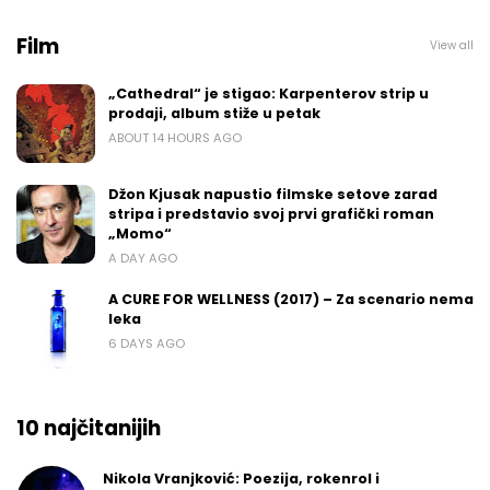
Film
View all
„Cathedral“ je stigao: Karpenterov strip u
prodaji, album stiže u petak
ABOUT 14 HOURS AGO
Džon Kjusak napustio filmske setove zarad
stripa i predstavio svoj prvi grafički roman
„Momo“
A DAY AGO
A CURE FOR WELLNESS (2017) – Za scenario nema
leka
6 DAYS AGO
10 najčitanijih
Nikola Vranjković: Poezija, rokenrol i