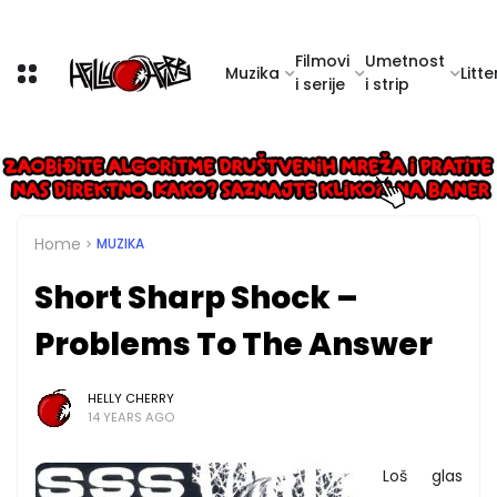
Filmovi
Umetnost
Muzika
Litte
i serije
i strip
Home
MUZIKA
Short Sharp Shock –
Problems To The Answer
HELLY CHERRY
14 YEARS AGO
Loš glas