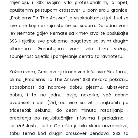
mjenjaju, i SSS svojim vrlo profesionalnim, a opet,
opuštenim pristupom crossover-u pomjeraju granice.
„Problems To The Answer“ je visokooktanski jet fuel za
sve one koji neznaju što će sa sobom. Dosadno vam
je? Nemate gdje? Nemate sa kime? Izvolite poslušajte
SSS i riješite sve probleme, pogotovo sa ovim drugim
albumom. Garantujem vam vrlo brzu vožnju,
zbunjenost osjetila i pomjeranje centra za ravnotežu.
Kažem vam, Crossover je imao vrlo lošu sviračku famu,
ali na „Problems To The Answer“ SSS itekako pokazuju
sposobnost da naprave dobru pjesmu, ubistveno
dobru, i to ne jednu, dvije, nekoliko, već dobrih
dvadeset i pet (25), od više šaljivih i najkraćih po
tridesetak sekundi, do četiri minuta ratosiljanja i
prebiranja po najubitačnijim rifovima i prelazima. I
solaže! Jeste, jeste. Ono što je bilo skoro nezamislivo,
tabu tema kod drugih crossover bendova, SSS sa