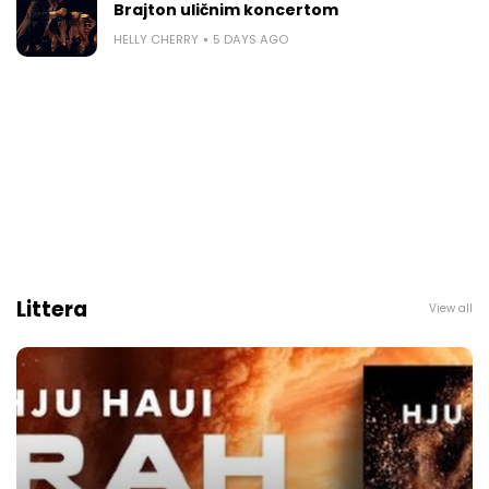
Brajton uličnim koncertom
HELLY CHERRY
5 DAYS AGO
Littera
View all