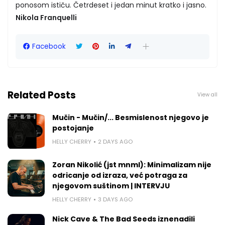
ponosom ističu. Četrdeset i jedan minut kratko i jasno.
Nikola Franquelli
Facebook
Related Posts
View all
Mučin - Mučin/... Besmislenost njegovo je
postojanje
HELLY CHERRY
2 DAYS AGO
Zoran Nikolić (jst mnml): Minimalizam nije
odricanje od izraza, već potraga za
njegovom suštinom | INTERVJU
HELLY CHERRY
3 DAYS AGO
Nick Cave & The Bad Seeds iznenadili