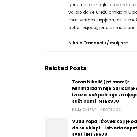
generalno i mogla, obzirom da ne
valjalo da se urežu omladini u p
tom vrstom uspjeha, ali ti mo
dobar osjećaj, jer biti i raditi on
Nikola Franquelli / mulj.net
Related Posts
Zoran Nikolić (jst mnml):
Minimalizam nije odricanje
izraza, već potraga za nje
suštinom | INTERVJU
HELLY CHERRY
4 DAYS AGO
Vudu Popaj: Čovek koji je o
da se uklopi - i stvorio sops
svet | INTERVJU