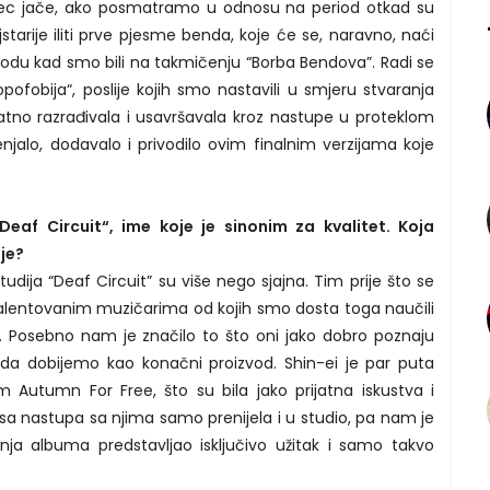
jesec jače, ako posmatramo u odnosu na period otkad su
tarije iliti prve pjesme benda, koje će se, naravno, naći
iodu kad smo bili na takmičenju “Borba Bendova”. Radi se
pofobija“, poslije kojih smo nastavili u smjeru stvaranja
tno razrađivala i usavršavala kroz nastupe u proteklom
enjalo, dodavalo i privodilo ovim finalnim verzijama koje
Deaf Circuit“, ime koje je sinonim za kvalitet. Koja
nje?
dija “Deaf Circuit” su više nego sjajna. Tim prije što se
o talentovanim muzičarima od kojih smo dosta toga naučili
. Posebno nam je značilo to što oni jako dobro poznaju
 da dobijemo kao konačni proizvod. Shin-ei je par puta
m Autumn For Free, što su bila jako prijatna iskustva i
 sa nastupa sa njima samo prenijela i u studio, pa nam je
a albuma predstavljao isključivo užitak i samo takvo