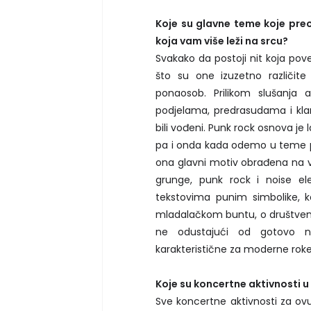
Koje su glavne teme koje pre
koja vam više leži na srcu?
Svakako da postoji nit koja pov
što su one izuzetno različite 
ponaosob. Prilikom slušanja 
podjelama, predrasudama i kla
bili vođeni. Punk rock osnova je 
pa i onda kada odemo u teme p
ona glavni motiv obrađena na v
grunge, punk rock i noise el
tekstovima punim simbolike, k
mladalačkom buntu, o društvenim
ne odustajući od gotovo n
karakteristične za moderne roken
Koje su koncertne aktivnosti u
Sve koncertne aktivnosti za ov