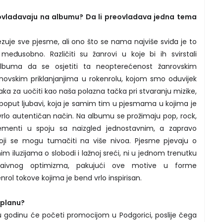
ovladavaju na albumu? Da li preovladava jedna tema
ezuje sve pjesme, ali ono što se nama najviše sviđa je to
međusobno. Različiti su žanrovi u koje bi ih svirstali
albuma da se osjetiti ta neopterećenost žanrovskim
novskim priklanjanjima u rokenrolu, kojom smo oduvijek
laka za uočiti kao naša polazna tačka pri stvaranju mizike,
oput ljubavi, koja je samim tim u pjesmama u kojima je
rlo autentičan način. Na albumu se prožimaju pop, rock,
ementi u spoju sa naizgled jednostavnim, a zapravo
oji se mogu tumačiti na više nivoa. Pjesme pjevaju o
 iluzijama o slobodi i lažnoj sreći, ni u jednom trenutku
aivnog optimizma, pakujući ove motive u forme
rol tokove kojima je bend vrlo inspirisan.
 planu?
u godinu će početi promocijom u Podgorici, poslije čega