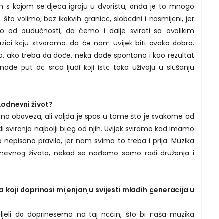
m s kojom se djeca igraju u dvorištu, onda je to mnogo
što volimo, bez ikakvih granica, slobodni i nasmijani, jer
 od budućnosti, da ćemo i dalje svirati sa ovolikim
zici koju stvaramo, da će nam uvijek biti ovako dobro.
jutra, ako treba da dođe, neka dođe spontano i kao rezultat
đe put do srca ljudi koji isto tako uživaju u slušanju
kodnevni život?
no obaveza, ali valjda je spas u tome što je svakome od
i sviranja najbolji bijeg od njih. Uvijek sviramo kad imamo
nepisano pravilo, jer nam svima to treba i prija. Muzika
dnevnog života, nekad se nađemo samo radi druženja i
a koji doprinosi mijenjanju svijesti mlađih generacija u
oljeli da doprinesemo na taj način, što bi naša muzika