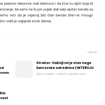
 pišemo tekstove radi tekstova i da ima tu riječi koje bi
amćenje. Mi sami ne bi još uvijek dali sebi epitet benda sa
žemo reći da je osjećaj biti član benda Shin-ei mnogo
o što voliš je najrjeđa stvar danas.
View all
Strahor: Važniji mi je stav nego
 od
žanrovske odrednice | INTERVJU
govom
HELLY CHERRY
ABOUT A MONTH AGO
dbio
tveni