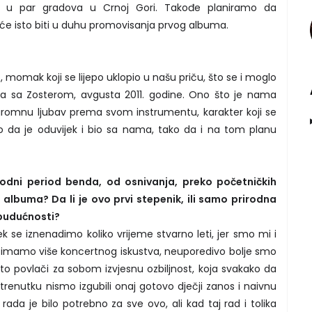
š u par gradova u Crnoj Gori. Takođe planiramo da
 će isto biti u duhu promovisanja prvog albuma.
, momak koji se lijepo uklopio u našu priču, što se i moglo
ma sa Zosterom, avgusta 2011. godine. Ono što je nama
ogromnu ljubav prema svom instrumentu, karakter koji se
 da je oduvijek i bio sa nama, tako da i na tom planu
odni period benda, od osnivanja, preko početničkih
 albuma? Da li je ovo prvi stepenik, ili samo prirodna
 budućnosti?
se iznenadimo koliko vrijeme stvarno leti, jer smo mi i
Sad imamo više koncertnog iskustva, neuporedivo bolje smo
 to povlači za sobom izvjesnu ozbiljnost, koja svakako da
 trenutku nismo izgubili onaj gotovo dječji zanos i naivnu
ada je bilo potrebno za sve ovo, ali kad taj rad i tolika