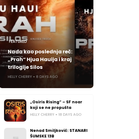
FEATURED
Nada kao poslednja reč:
„Prah“ Hjua Hauija i kraj
trilogije Silos
HELLY CHERRY
8 DAYS AGO
„Osiris Rising“ – SF noar
koji se ne propušta
HELLY CHERRY
18 DAYS AGO
Nenad Smiljković: STANARI
ŠUMSKE 13B