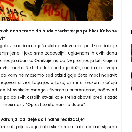
 ovih dana treba da bude predstavljen publici. Kako se
vi?
 gotov, mada ima još nekih poslova oko post-produkcije
 snimljene i jako smo zadovoljni. Uglavnom ih ovih dana
mociju albuma. Očekujemo da će promocija biti krajem
ovini marta. Ne bi to dalje od toga dužili, mada oko svega
o da vam ne možemo sad otkriti gdje ćete moći nabavit
egovori u vezi toga još u toku, ali će u svakom slučaju
ome. Mi svakako mnogo uživamo u pripremama, počev od
 pa do svih ostalih stvari koje treba obaviti pred izlazak
 i nosi naziv “Oprostite što nam je dobro”.
varanja, od ideje do finalne realizacije?
krenuti prije svega autorskom radu, tako da ima sigurno