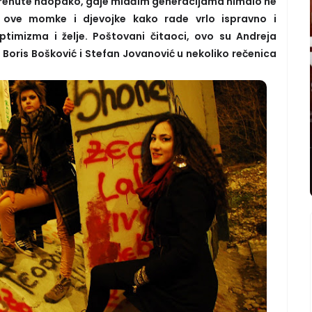
 okrenute naopako, gdje mlađim generacijama nimalo ne
 ove momke i djevojke kako rade vrlo ispravno i
optimizma i želje. Poštovani čitaoci, ovo su Andreja
 Boris Bošković i Stefan Jovanović u nekoliko rečenica