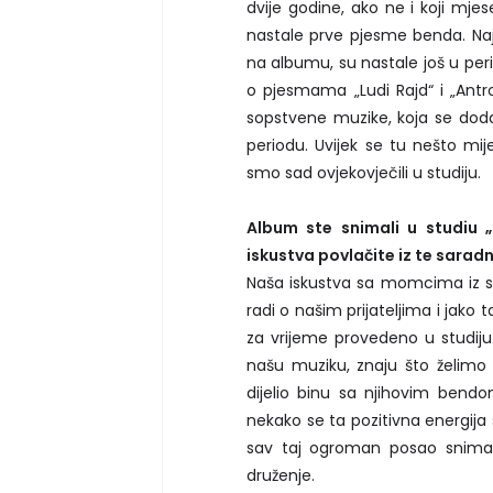
dvije godine, ako ne i koji m
nastale prve pjesme benda. Najs
na albumu, su nastale još u per
o pjesmama „Ludi Rajd“ i „Antro
sopstvene muzike, koja se doda
periodu. Uvijek se tu nešto mij
smo sad ovjekovječili u studiju.
Album ste snimali u studiu „
iskustva povlačite iz te sarad
Naša iskustva sa momcima iz stu
radi o našim prijateljima i jak
za vrijeme provedeno u studiju
našu muziku, znaju što želimo
dijelio binu sa njihovim bendo
nekako se ta pozitivna energija
sav taj ogroman posao snimanj
druženje.