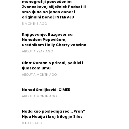
monografiji posvećenim
Zvoncekovoj bilježnici: Podsetili
smo ljude na jedan dobar i
originalni bend | INTERVJU
5 MONTHS AGO
Knjigovanje: Razgovor sa
Nenadom Popovićem,
urednikom Helly Cherry vebzina
ABOUT A YEAR AGO
Dina: Roman o prirodi, politici i
ljudskom umu
ABOUT A MONTH AGO
Nenad Smiljković: CIMER
ABOUT A MONTH AGO
Nada kao poslednja reč: „Prah“
Hjua Hauija i kraj trilogije Silos
8 DAYS AGO