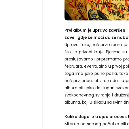
Prvi album je upravo završen i
zove i gdje će moći da se naba
Upravo tako, naš prvi album je
što se privodi kraju. Pjesme su
preslušavamo i pripremamo pro
februara, eventualno u prvoj pol
toga ima jako puno posla, tak
naš prvijenac, obzirom da su pr
album biti jako dostupan svak
svakodnevnog sviranja i druženja
albuma, koji u skladu sa svim tim
Koliko dugo je trajao proces st
Mi smo od samog početka bili o