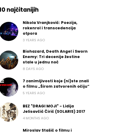
10 najčitanijih
Nikola Vranjković: Poezija,
rokenrol i transcedencija
otpora
3 YEARS AGO
Biohazard, Death Angel i Sworn
Enemy: Tri decenije žestine
stale u jednu noć
8 DAYS AGO
7 zanimljivosti koje (ni)ste znali
o filmu „Širom zatvorenih očiju“
5 YEARS AGO
BEZ "DRAGI MOJI" - Lidija
Jelisavčić Ćirić (SOLARIS) 2017
4 MONTHS AGO
Miroslav Stašić o filmu i