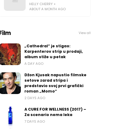
HELLY CHERRY
ABOUT A MONTH AGO
Film
View all
„Cathedral“ je stigao:
Karpenterov strip u prodaji,
album stiže u petak
A DAY AGO
Džon Kjusak napustio filmske
setove zarad stripa i
predstavio svoj prvi grafički
roman „Momo“
2 DAYS AGO
A CURE FOR WELLNESS (2017) –
Za scenario nema leka
7 DAYS AGO