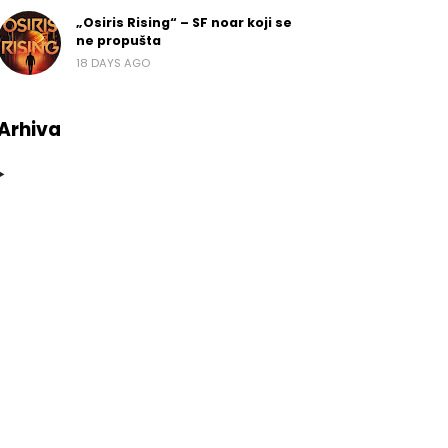
„Osiris Rising“ – SF noar koji se
ne propušta
18 DAYS AGO
Arhiva