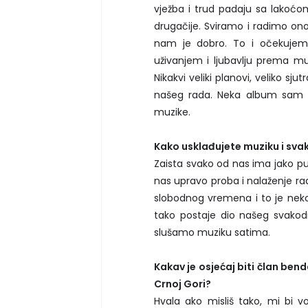
vježba i trud padaju sa lakoćo
drugačije. Sviramo i radimo ono 
nam je dobro. To i očekujemo
uživanjem i ljubavlju prema mu
Nikakvi veliki planovi, veliko s
našeg rada. Neka album sam na
muzike.
Kako usklađujete muziku i sva
Zaista svako od nas ima jako pu
nas upravo proba i nalaženje rad
slobodnog vremena i to je neko 
tako postaje dio našeg svako
slušamo muziku satima.
Kakav je osjećaj biti član bend
Crnoj Gori?
Hvala ako misliš tako, mi bi v