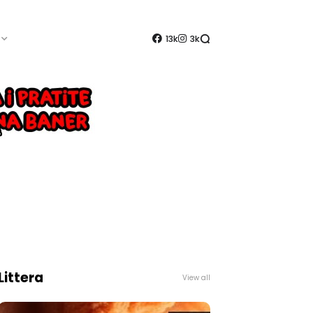
13k
3k
Littera
View all