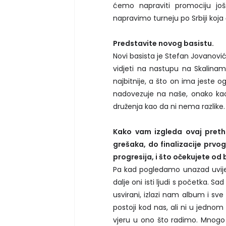
ćemo napraviti promociju jo
napravimo turneju po Srbiji koja
Predstavite novog basistu.
Novi basista je Stefan Jovanović
vidjeti na nastupu na Skalina
najbitnije, a što on ima jeste 
nadovezuje na naše, onako kao
druženja kao da ni nema razlike.
Kako vam izgleda ovaj preth
grešaka, do finalizacije prvog
progresija, i što očekujete od
Pa kad pogledamo unazad uvijek 
dalje oni isti ljudi s početka. 
usvirani, izlazi nam album i sve
postoji kod nas, ali ni u jednom
vjeru u ono što radimo. Mnogo r