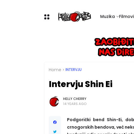
Muzika
Filmovi 
Home
INTERVJU
Intervju Shin Ei
HELLY CHERRY
14 YEARS AGO
Podgorički bend Shin-Ei, dob
crnogorskih bendova, već neko 