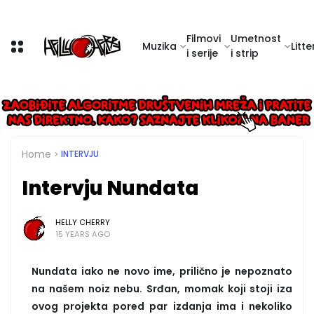
Filmovi
Umetnost
Muzika
Litte
i serije
i strip
Home
INTERVJU
Intervju Nundata
HELLY CHERRY
15 YEARS AGO
Nundata iako ne novo ime, prilično je nepoznato
na našem noiz nebu. Srđan, momak koji stoji iza
ovog projekta pored par izdanja ima i nekoliko