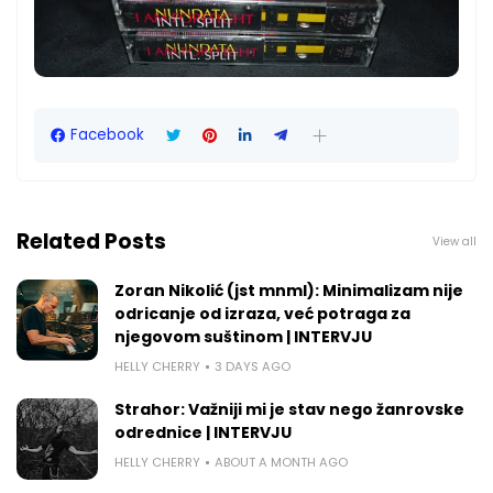
Facebook
Related Posts
View all
Zoran Nikolić (jst mnml): Minimalizam nije
odricanje od izraza, već potraga za
njegovom suštinom | INTERVJU
HELLY CHERRY
3 DAYS AGO
Strahor: Važniji mi je stav nego žanrovske
odrednice | INTERVJU
HELLY CHERRY
ABOUT A MONTH AGO