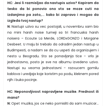
HC: Jesi li razmisljao da nastupis uzivo? Kapiram da
tesko da bi ponovio ono sto se moze cuti na
izdanjima pa zato,... kako bi zapravo i mogao da
izgleda tvoj nastup?
N:
Nastupi uzivo su vec postojali, u novembru sam bio
na mini harsh noise turneji sa tri francuska harsh
noisera – Ecoute La Merde, LORDxGONZO i Morgane
Desbeet. U maju bi trebalo da odradim jedan nastup u
Budimpesti, a nadam se da cu uspeti da organizujem i
nesto u Beogradu. Sto se ponavljanja tice – vrlo je
jednostavno, posto je sve na albumu izvedeno uzivo.
Nastupi su veoma jednostavni – razvucem gomilu
kablova i uredjaja koje koristim po podu, kleknem pored
njih i buka pocinje.
HC: Neponovljivost napravljene muzike. Prednost ili
mana?
N:
Opet muzika, jos ce neko pomisliti da sam muzicar...