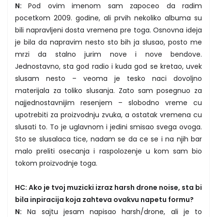
N:
Pod ovim imenom sam zapoceo da radim
pocetkom 2009. godine, ali prvih nekoliko albuma su
bili napravljeni dosta vremena pre toga. Osnovna ideja
je bila da napravim nesto sto bih ja slusao, posto me
mrzi da stalno jurim nove i nove bendove.
Jednostavno, sta god radio i kuda god se kretao, uvek
slusam nesto – veoma je tesko naci dovoljno
materijala za toliko slusanja. Zato sam posegnuo za
najjednostavnijim resenjem – slobodno vreme cu
upotrebiti za proizvodnju zvuka, a ostatak vremena cu
slusati to. To je uglavnom i jedini smisao svega ovoga.
Sto se slusalaca tice, nadam se da ce se i na njih bar
malo preliti osecanja i raspolozenje u kom sam bio
tokom proizvodnje toga.
HC: Ako je tvoj muzicki izraz harsh drone noise, sta bi
bila inpiracija koja zahteva ovakvu napetu formu?
N:
Na sajtu jesam napisao harsh/drone, ali je to