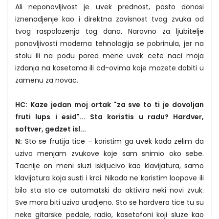
Ali neponovljivost je uvek prednost, posto donosi
iznenadjenje kao i direktna zavisnost tvog zvuka od
tvog raspolozenja tog dana. Naravno za ljubitelje
ponovljivosti moderna tehnologija se pobrinula, jer na
stolu ili na podu pored mene uvek cete naci moja
izdanja na kasetama ili cd-ovima koje mozete dobiti u
zamenu za novac.
HC: Kaze jedan moj ortak "za sve to ti je dovoljan
fruti lups i esid"... Sta koristis u radu? Hardver,
softver, gedzet isl...
N:
Sto se frutija tice – koristim ga uvek kada zelim da
uzivo menjam zvukove koje sam snimio oko sebe.
Tacnije on meni sluzi iskljucivo kao klavijatura, samo
klavijatura koja susti i krci. Nikada ne koristim loopove ili
bilo sta sto ce automatski da aktivira neki novi zvuk.
Sve mora biti uzivo uradjeno. Sto se hardvera tice tu su
neke gitarske pedale, radio, kasetofoni koji sluze kao