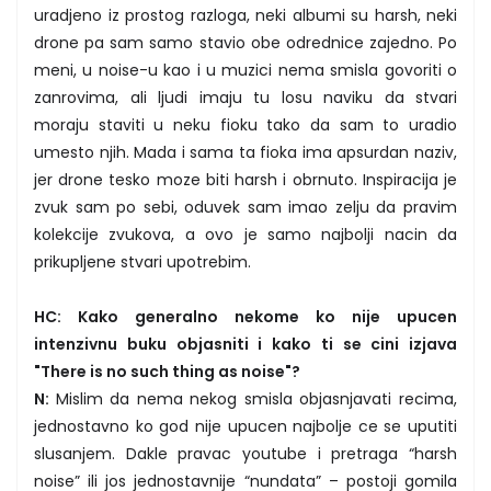
uradjeno iz prostog razloga, neki albumi su harsh, neki
drone pa sam samo stavio obe odrednice zajedno. Po
meni, u noise-u kao i u muzici nema smisla govoriti o
zanrovima, ali ljudi imaju tu losu naviku da stvari
moraju staviti u neku fioku tako da sam to uradio
umesto njih. Mada i sama ta fioka ima apsurdan naziv,
jer drone tesko moze biti harsh i obrnuto. Inspiracija je
zvuk sam po sebi, oduvek sam imao zelju da pravim
kolekcije zvukova, a ovo je samo najbolji nacin da
prikupljene stvari upotrebim.
HC: Kako generalno nekome ko nije upucen
intenzivnu buku objasniti i kako ti se cini izjava
"There is no such thing as noise"?
N:
Mislim da nema nekog smisla objasnjavati recima,
jednostavno ko god nije upucen najbolje ce se uputiti
slusanjem. Dakle pravac youtube i pretraga “harsh
noise” ili jos jednostavnije “nundata” – postoji gomila