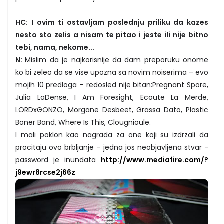
HC: I ovim ti ostavljam poslednju priliku da kazes
nesto sto zelis a nisam te pitao i jeste ili nije bitno
tebi, nama, nekome...
N:
Mislim da je najkorisnije da dam preporuku onome
ko bi zeleo da se vise upozna sa novim noiserima – evo
mojih 10 predloga – redosled nije bitan:Pregnant Spore,
Julia LaDense, I Am Foresight, Ecoute La Merde,
LORDxGONZO, Morgane Desbeet, Grassa Dato, Plastic
Boner Band, Where Is This, Clougnioule.
I mali poklon kao nagrada za one koji su izdrzali da
procitaju ovo brbljanje – jedna jos neobjavljena stvar -
password je inundata
http://www.mediafire.com/?
j9ewr8rcse2j66z