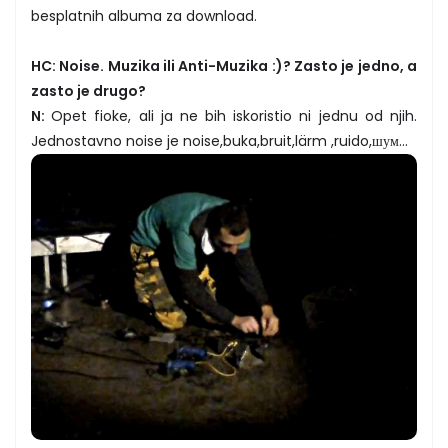
besplatnih albuma za download.
HC: Noise. Muzika ili Anti-Muzika :)? Zasto je jedno, a
zasto je drugo?
N:
Opet fioke, ali ja ne bih iskoristio ni jednu od njih.
Jednostavno noise je noise,buka,bruit,lärm ,ruido,шум...