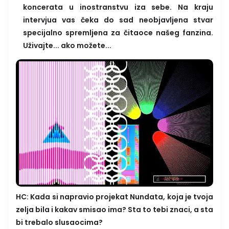
koncerata u inostranstvu iza sebe. Na kraju
intervjua vas čeka do sad neobjavljena stvar
specijalno spremljena za čitaoce našeg fanzina.
Uživajte... ako možete...
HC: Kada si napravio projekat Nundata, koja je tvoja
zelja bila i kakav smisao ima? Sta to tebi znaci, a sta
bi trebalo slusaocima?