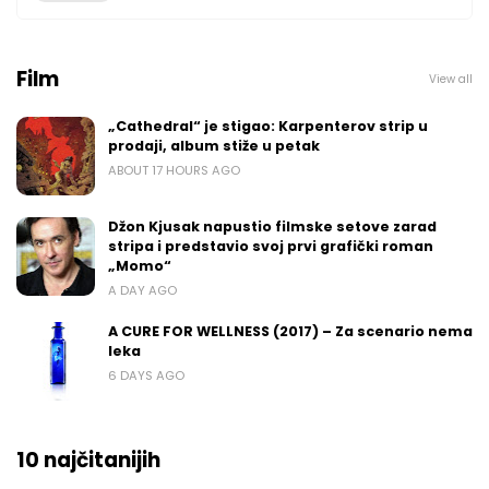
Film
View all
„Cathedral“ je stigao: Karpenterov strip u
prodaji, album stiže u petak
ABOUT 17 HOURS AGO
Džon Kjusak napustio filmske setove zarad
stripa i predstavio svoj prvi grafički roman
„Momo“
A DAY AGO
A CURE FOR WELLNESS (2017) – Za scenario nema
leka
6 DAYS AGO
10 najčitanijih