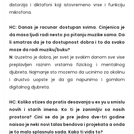
distorzija i diktafoni koji istovremeno vrse i funkciju
mikrofona.
HC: Danas je racunar dostupan svima. Cinjenica je
da masa ljudi radi nesto po pitanju muzike sama. Da
li smatras da je ta dostupnost dobra i to da svako
moze da radi muziku/buku?
N:
Izuzetno je dobra, jer svet je svakim danom sve vise
preplavljen raznim vrstama fizickog i mentalnog
djubreta. Najmanje sto mozemo da ucinimo za okolinu
i drustvo uopste je da ga napunimo i gomilom
digitalnog djubreta.
HC: Koliko stizes da pratis desavanja u ex yu u smislu
novih i starih imena. Ko ti je zanimljiv sa nasih
prostora? Cini se da je pre jedno dve-tri godine
naisao je neki novi talas bendova i projekata a onda
je to malo splasnulo sada. Kako ti vidis to?