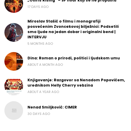
„Osiris Rising“ – SF noar koji se ne propušta
17 DAYS AGO
Miroslav Stašić o filmu i monografiji
posvećenim Zvoncekovoj bilježnici: Podsetili
smo ljude na jedan dobar i originalni bend |
INTERVJU
5 MONTHS AGO
Dina: Roman o prirodi, politici i ljudskom umu
ABOUT A MONTH AGO
Knjigovanje: Razgovor sa Nenadom Popovićem,
urednikom Helly Cherry vebzina
ABOUT A YEAR AGO
Nenad Smiljković: CIMER
30 DAYS AGO