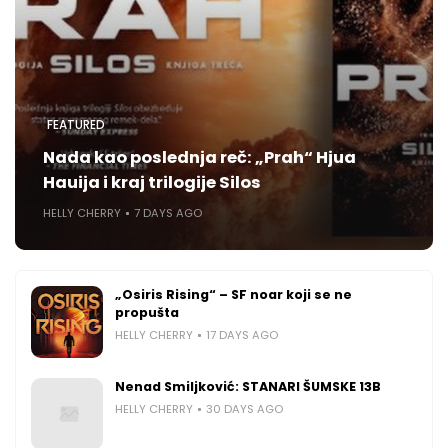
FEATURED
Nada kao poslednja reč: „Prah“ Hjua
Hauija i kraj trilogije Silos
HELLY CHERRY
7 DAYS AGO
„Osiris Rising“ – SF noar koji se ne
propušta
HELLY CHERRY
17 DAYS AGO
Nenad Smiljković: STANARI ŠUMSKE 13B
HELLY CHERRY
30 DAYS AGO