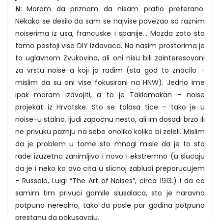
N:
Moram da priznam da nisam pratio preterano.
Nekako se desilo da sam se najvise povezao sa raznim
noiserima iz usa, francuske i spanije... Mozda zato sto
tamo postoji vise DIY izdavaca. Na nasim prostorima je
to uglavnom Zvukovina, ali oni nisu bili zainteresovani
za vrstu noise-a koji ja radim (sta god to znacilo –
mislim da su oni vise fokusirani na HNW). Jedno ime
ipak moram izdvojiti, a to je Taklamakan – noise
projekat iz Hrvatske. Sto se talasa tice – tako je u
noise-u stalno, ljudi zapocnu nesto, ali im dosadi brzo ili
ne privuku paznju na sebe onoliko koliko bi zeleli. Mislim
da je problem u tome sto mnogi misle da je to sto
rade izuzetno zanimljivo i novo i ekstremno (u slucaju
da je i neko ko ovo cita u slicnoj zabludi preporucujem
- Russolo, Luigi “The Art of Noises”, circa 1913.) i da ce
samim tim privuci gomile slusalaca, sto je naravno
potpuno nerealno, tako da posle par godina potpuno
prestanu da pokusavaju.