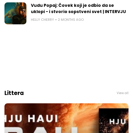
Vudu Popaj: Čovek koji je odbio da se
uklopi - i stvorio sopstveni svet | INTERVJU
HELLY CHERRY
2 MONTHS AGO
Littera
View all