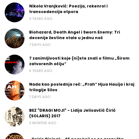
Nikola Vranjković: Poezija, rokenrol i
transcedencija otpora
3 YEARS AGO
Biohazard, Death Angel i Sworn Enemy: Tri
decenije žestine stale u jednu noć
7 DAYS AGO
7 zanimljivosti koje (ni)ste znali o filmu „Širom
zatvorenih očiju“
5 YEARS AGO
Nada kao poslednja reč: „Prah“ Hjua Hauija i kraj
trilogije Silos
7 DAYS AGO
BEZ "DRAGI MOJI" - Lidija Jelisavčić Ćirić
(SOLARIS) 2017
3 MONTHS AGO