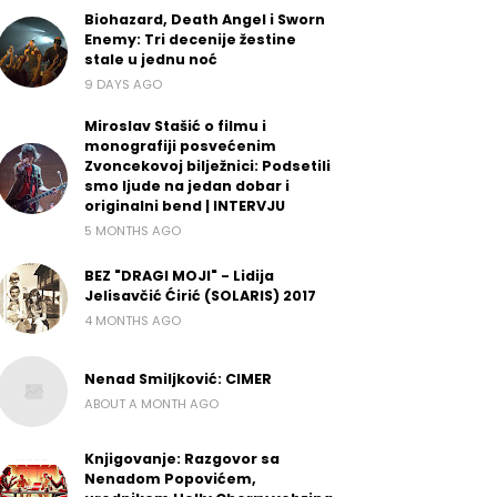
Biohazard, Death Angel i Sworn
Enemy: Tri decenije žestine
stale u jednu noć
9 DAYS AGO
Miroslav Stašić o filmu i
monografiji posvećenim
Zvoncekovoj bilježnici: Podsetili
smo ljude na jedan dobar i
originalni bend | INTERVJU
5 MONTHS AGO
BEZ "DRAGI MOJI" - Lidija
Jelisavčić Ćirić (SOLARIS) 2017
4 MONTHS AGO
Nenad Smiljković: CIMER
ABOUT A MONTH AGO
Knjigovanje: Razgovor sa
Nenadom Popovićem,