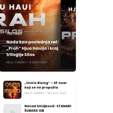
FEATURED
Nada kao poslednja reč:
„Prah“ Hjua Hauija i kraj
trilogije Silos
HELLY CHERRY
9 DAYS AGO
„Osiris Rising“ – SF noar
koji se ne propušta
HELLY CHERRY
18 DAYS AGO
Nenad Smiljković: STANARI
ŠUMSKE 13B