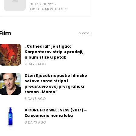
HELLY CHERRY
ABOUT A MONTH AGO
Film
View all
„Cathedral“ je stigao:
Karpenterov strip u prodaji,
album stiže u petak
2 DAYS AGO
Džon Kjusak napustio filmske
setove zarad stripa i
predstavio svoj prvi grafički
roman „Momo“
3 DAYS AGO
A CURE FOR WELLNESS (2017) –
Za scenario nema leka
8 DAYS AGO