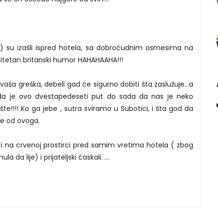
ck) su izašli ispred hotela, sa dobroćudnim osmesima na
alitetan britanski humor HAHAHAAHA!!!
aša greška, debeli gad će sigurno dobiti šta zaslužuje...a
mo da je ovo dvestapedeseti put do sada da nas je neko
šte!!!! Ko ga jebe , sutra sviramo u Subotici, i šta god da
lje od ovoga.
i na crvenoj prostirci pred samim vretima hotela ( zbog
da lije) i prijateljski ćaskali. ...