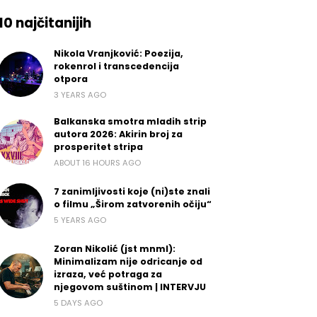
10 najčitanijih
Nikola Vranjković: Poezija,
rokenrol i transcedencija
otpora
3 YEARS AGO
Balkanska smotra mladih strip
autora 2026: Akirin broj za
prosperitet stripa
ABOUT 16 HOURS AGO
7 zanimljivosti koje (ni)ste znali
o filmu „Širom zatvorenih očiju“
5 YEARS AGO
Zoran Nikolić (jst mnml):
Minimalizam nije odricanje od
izraza, već potraga za
njegovom suštinom | INTERVJU
5 DAYS AGO