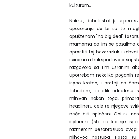
kulturom..
Naime, debeli skot je uspeo s
upozorenja da bi se to moglo
opuštenom "no big deal" fazonu,
mamama da im se požalimo d
oprostiti taj bezorazluk i zahva
sviramo u hali sportova o sopst
razgovora sa tim usranim ab
upotrebom nekoliko poganih re
ispao kreten, i pretnji da će
tehnikom, iscedili određenu 
minivan....nakon toga, primo
headlineru cele te njegove svir
neće biti isplaćeni. Oni su nar
isplaćeni (što se kasnije isp
razmerom bezobrazluka ovog dr
njihovog nastupa. Pošto su