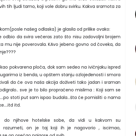
vih tih ljudi tamo, koji vole dobru svirku. Kakva sramota za
ikom(posle našeg odlaska) je glasila od prilike ovako:
je odbio da svira večeras zato što nisu zadovoljni brojem
publika mu nije poverovala. KAvo jebeno govno od čoveka, da
anje????
i kao pokvarena ploča, dok sam sedeo na ivičnjaku ispred
drugarima iz benda, u opštem stanju ozlojeđenosti i smora
kivali da će ova naša akcija doživeti tako jadan i sraman
digralo.. sve je to bilo propraćeno mislima : Koji sam se
rrr.....po stoti put sam ispao budala...šta će pomisliti o nama
....itd itd.
io do njihove hotelske sobe, da vidi u kakvom su
ga razumeti, on je taj koji ih je nagovorio , iscimao,
se on osećao najgore od svih....