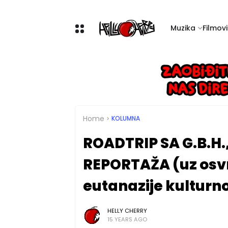
Muzika
Filmovi 
Home
KOLUMNA
ROADTRIP SA G.B.H
REPORTAŽA (uz osvr
eutanazije kulturn
HELLY CHERRY
15 YEARS AGO