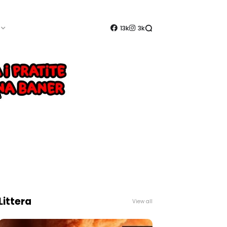
13k
3k
Littera
View all