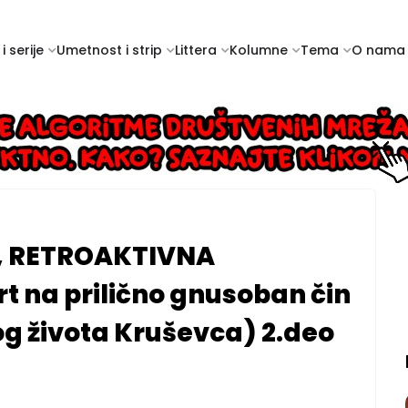
i serije
Umetnost i strip
Littera
Kolumne
Tema
O nama
., RETROAKTIVNA
t na prilično gnusoban čin
og života Kruševca) 2.deo