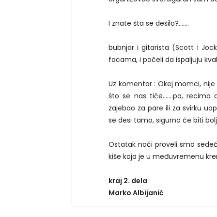
I znate šta se desilo?.......
bubnjar i gitarista (Scott i Jo
facama, i počeli da ispaljuju kv
Uz komentar : Okej momci, nije v
što se nas tiče.......pa, reci
zajebao za pare ili za svirku uop
se desi tamo, sigurno će biti bo
Ostatak noći proveli smo sedeć
kiše koja je u međuvremenu krenula 
kraj 2. dela
Marko Albijanić