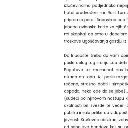
izlučevinama podjednako neprija
hotel bredvođeni mr. Ross Loma
pripremio pare i finansirao ceo f
jebene avionske karte za njih čet
mi skapirali da smo u debelom
troškove ugošćavanja gostiju iz V
Da li uopšte treba da vam opi
posle celog tog sranja....da def
Pogotovo taj momenat nas koji
nikada do tada. A i posle raz
rečeno, strašno dobri i simpat
dopada, neka ode da se jebe)...
(sudeći po njihovom nastupu koj
okolnosti bili zvezde te večeri 
publika imala prilike da vidi, p
javnosti Kruševac obrukao, zah
od sebe sve bendove koji su naj