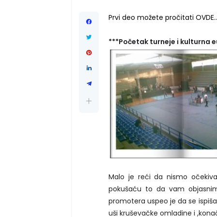
Prvi deo možete pročitati OVDE..
***Početak turneje i kulturna 
Malo je reći da nismo očekiva
pokušaću to da vam objasnim 
promotera uspeo je da se ispiša 
uši kruševačke omladine i ,kon