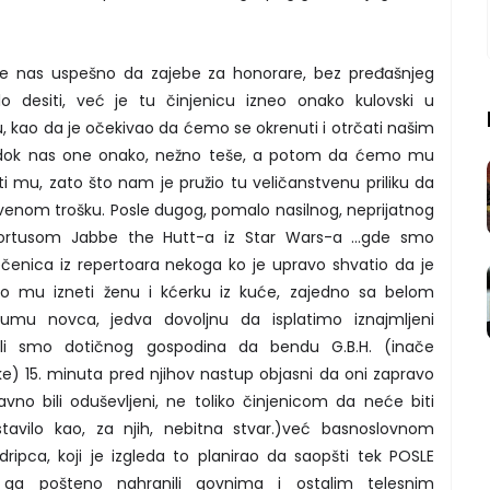
ve nas uspešno da zajebe za honorare, bez pređašnjeg
 desiti, već je tu činjenicu izneo onako kulovski u
 kao da je očekivao da ćemo se okrenuti i otrčati našim
ok nas one onako, nežno teše, a potom da ćemo mu
liti mu, zato što nam je pružio tu veličanstvenu priliku da
venom trošku. Posle dugog, pomalo nasilnog, neprijatnog
ortusom Jabbe the Hutt-a iz Star Wars-a ...gde smo
čenica iz repertoara nekoga ko je upravo shvatio da je
mo mu izneti ženu i kćerku iz kuće, zajedno sa belom
sumu novca, jedva dovoljnu da isplatimo iznajmljeni
rali smo dotičnog gospodina da bendu G.B.H. (inače
ke) 15. minuta pred njihov nastup objasni da oni zapravo
avno bili oduševljeni, ne toliko činjenicom da neće biti
ostavilo kao, za njih, nebitna stvar.)već basnoslovnom
ipca, koji je izgleda to planirao da saopšti tek POSLE
 ga pošteno nahranili govnima i ostalim telesnim