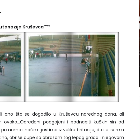
.
eutanazija Kruševca***
li ono što se dogodilo u Kruševcu narednog dana, ali
ovako...Određeni podgojeni i podnapiti kučkin sin od
po nama i našim gostima iz velike britanije, da se isere u
ačno, obriše dupe sa obrazom tog lepog grada i njegovom