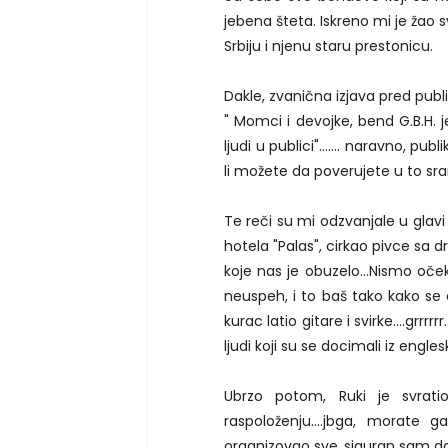
jebena šteta. Iskreno mi je žao s
Srbiju i njenu staru prestonicu.
Dakle, zvanična izjava pred publ
" Momci i devojke, bend G.B.H. 
ljudi u publici"....... naravno, 
li možete da poverujete u to sr
Te reči su mi odzvanjale u glav
hotela "Palas", cirkao pivce sa 
koje nas je obuzelo...Nismo oče
neuspeh, i to baš tako kako se o
kurac latio gitare i svirke....grrr
ljudi koji su se docimali iz engleske
Ubrzo potom, Ruki je svrat
raspoloženju....jbga, morate 
organizovao sve..siguran sam da 