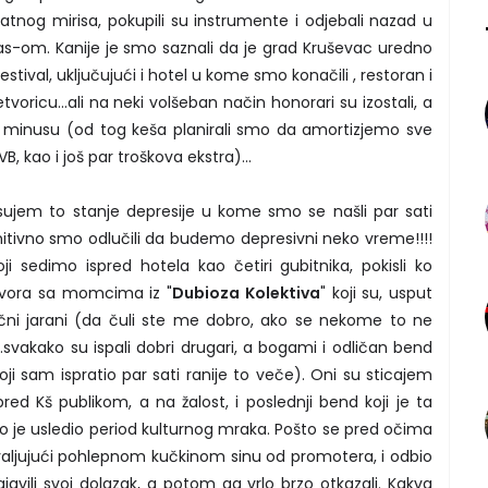
tnog mirisa, pokupili su instrumente i odjebali nazad u
s-om. Kanije je smo saznali da je grad Kruševac uredno
estival, uključujući i hotel u kome smo konačili , restoran i
voricu...ali na neki volšeban način honorari su izostali, a
 minusu (od tog keša planirali smo da amortizjemo sve
B, kao i još par troškova ekstra)...
sujem to stanje depresije u kome smo se našli par sati
initivno smo odlučili da budemo depresivni neko vreme!!!!
 sedimo ispred hotela kao četiri gubitnika, pokisli ko
govora sa momcima iz "
Dubioza Kolektiva
" koji su, usput
ični jarani (da čuli ste me dobro, ako se nekome to ne
.svakako su ispali dobri drugari, a bogami i odličan bend
i sam ispratio par sati ranije to veče). Oni su sticajem
pred Kš publikom, a na žalost, i poslednji bend koji je ta
ošto je usledio period kulturnog mraka. Pošto se pred očima
valjujući pohlepnom kučkinom sinu od promotera, i odbio
avili svoj dolazak, a potom ga vrlo brzo otkazali. Kakva