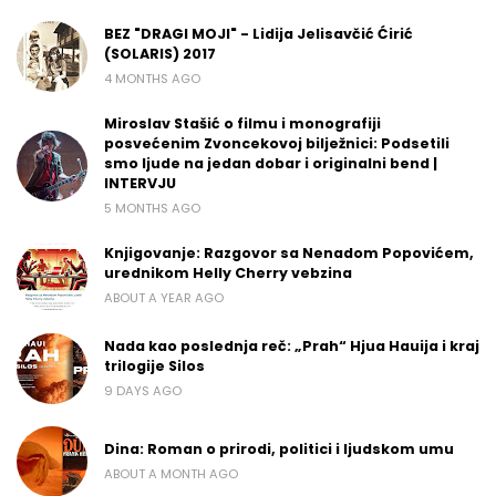
BEZ "DRAGI MOJI" - Lidija Jelisavčić Ćirić
(SOLARIS) 2017
4 MONTHS AGO
Miroslav Stašić o filmu i monografiji
posvećenim Zvoncekovoj bilježnici: Podsetili
smo ljude na jedan dobar i originalni bend |
INTERVJU
5 MONTHS AGO
Knjigovanje: Razgovor sa Nenadom Popovićem,
urednikom Helly Cherry vebzina
ABOUT A YEAR AGO
Nada kao poslednja reč: „Prah“ Hjua Hauija i kraj
trilogije Silos
9 DAYS AGO
Dina: Roman o prirodi, politici i ljudskom umu
ABOUT A MONTH AGO