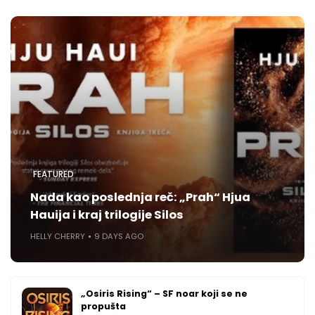
FEATURED
Nada kao poslednja reč: „Prah“ Hjua
Hauija i kraj trilogije Silos
HELLY CHERRY
9 DAYS AGO
„Osiris Rising“ – SF noar koji se ne
propušta