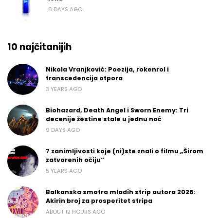
8 DAYS AGO
10 najčitanijih
Nikola Vranjković: Poezija, rokenrol i
transcedencija otpora
3 YEARS AGO
Biohazard, Death Angel i Sworn Enemy: Tri
decenije žestine stale u jednu noć
9 DAYS AGO
7 zanimljivosti koje (ni)ste znali o filmu „Širom
zatvorenih očiju“
5 YEARS AGO
Balkanska smotra mladih strip autora 2026:
Akirin broj za prosperitet stripa
ABOUT 12 HOURS AGO