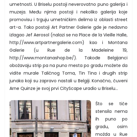
umetnosti. U Briselu postoji neverovatno puno galerija i
muzeja. Među njima postoji i nekoliko galerija koje
promovisu i trguju umetničkim delima iz oblasti street
art-a. Tako postoji Art Partner Galerie gde je nedavno
izlagao Jef Aerosol (nalazi se na Place de la Vieille Halle,
http://www.artpartnergalerie.com) kao i Montana
Galerie (u Rue de la Madeleine 19,
http://www.montanashop.be/). Takođe Belgijanci
obožavaju strip pa na puno mesta po gradu možete da
vidite murale Taličnog Toma, Tin Tina i drugih strip
junaka koji su zapravo nastali u Belgiji. Konačno, čuveni
Arne Quinze je svoj prvi CityScape uradio u Briselu…
Što se tiče
stensila nema
ih puno po
gradu, osim
možda u Rue