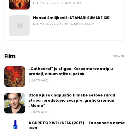
HELLY CHERRY
18 DAYS AGO
Nenad Smiljković: STANARI ŠUMSKE 13B
HELLY CHERRY
ABOUT A MONTH AGO
Film
View all
„Cathedral“ je stigao: Karpenterov strip u
prodaji, album stiže u petak
2 DAYS AGO
Džon Kjusak napustio filmske setove zarad
stripa i predstavio svoj prvi grafički roman
„Momo“
3 DAYS AGO
A CURE FOR WELLNESS (2017) – Za scenario nema
leka