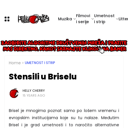
Filmovi
Umetnost
Muzika
Litte
i serije
i strip
Home
UMETNOST I STRIP
Stensili u Briselu
HELLY CHERRY
15 YEARS AGO
Brisel je mnogima poznat samo po lošem vremenu i
evropskim institucijama koje su tu nalaze. Međutim
Brisel i je grad umetnosti i to naročito alternativne