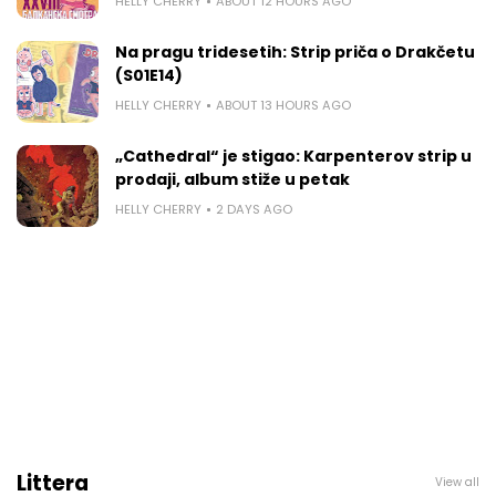
HELLY CHERRY
ABOUT 12 HOURS AGO
Na pragu tridesetih: Strip priča o Drakčetu
(S01E14)
HELLY CHERRY
ABOUT 13 HOURS AGO
„Cathedral“ je stigao: Karpenterov strip u
prodaji, album stiže u petak
HELLY CHERRY
2 DAYS AGO
Littera
View all