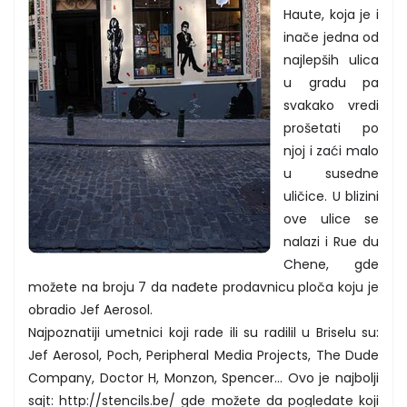
Haute, koja je i
inače jedna od
najlepših ulica
u gradu pa
svakako vredi
prošetati po
njoj i zaći malo
u susedne
uličice. U blizini
ove ulice se
nalazi i Rue du
Chene, gde
možete na broju 7 da nađete prodavnicu ploča koju je
obradio Jef Aerosol.
Najpoznatiji umetnici koji rade ili su radilil u Briselu su:
Jef Aerosol, Poch, Peripheral Media Projects, The Dude
Company, Doctor H, Monzon, Spencer… Ovo je najbolji
sajt: http://stencils.be/ gde možete da pogledate koji