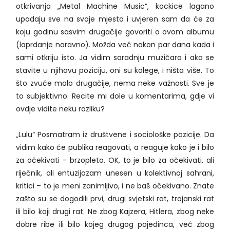
otkrivanja „Metal Machine Music“, kockice lagano
upadaju sve na svoje mjesto i uvjeren sam da će za
koju godinu sasvim drugačije govoriti o ovom albumu
(laprdanje naravno). Možda već nakon par dana kada i
sami otkriju isto. Ja vidim saradnju muzičara i ako se
stavite u njihovu poziciju, oni su kolege, i ništa više. To
što zvuče malo drugačije, nema neke važnosti. Sve je
to subjektivno. Recite mi dole u komentarima, gdje vi
ovdje vidite neku razliku?
„Lulu“ Posmatram iz društvene i sociološke pozicije. Da
vidim kako će publika reagovati, a reaguje kako je i bilo
za očekivati - brzopleto. OK, to je bilo za očekivati, ali
riječnik, ali entuzijazam unesen u kolektivnoj sahrani,
kritici – to je meni zanimljivo, i ne baš očekivano. Znate
zašto su se dogodili prvi, drugi svjetski rat, trojanski rat
ili bilo koji drugi rat. Ne zbog Kajzera, Hitlera, zbog neke
dobre ribe ili bilo kojeg drugog pojedinca, već zbog