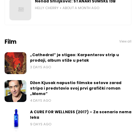
Nenad Smiljković: STANARI ŠUMSKE 13B
HELLY CHERRY
ABOUT A MONTH AGO
Film
View all
„Cathedral“ je stigao: Karpenterov strip u
prodaji, album stiže u petak
3 DAYS AGO
Džon Kjusak napustio filmske setove zarad
stripa i predstavio svoj prvi grafički roman
„Momo“
4 DAYS AGO
A CURE FOR WELLNESS (2017) – Za scenario nema
leka
9 DAYS AGO