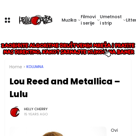
Filmovi
Umetnost
Muzika
Litte
i serije
i strip
Home
KOLUMNA
Lou Reed and Metallica –
Lulu
HELLY CHERRY
15 YEARS AGO
Ovi