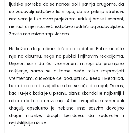
ljudske potrebe da se nanosi bol i patnja drugome, da
se zadovolji isključivo lični ego, da se prikriju strahovi.
Isto vam je i sa ovim projektom. Kritikuj brate i sahrani,
ne radi činjenica, već isključivo radi ličnog zadovoljstva.
Zovite me mizantrop. Jesam.
Ne kažem da je album loš, ili da je dobar. Fokus uopšte
nije na albumu, nego na publici i njihovim reakcijama.
Uvjeren sam da će vremenom mnogi da promjene
mišljenje, samo se o tome neće toliko raspravljati
vremenom, a lovorike će pokupiti Lou Reed i Metallica,
bez obzira da li ovaj album bio smeće ili dragulj. Danas,
kao i uvjek, kada je u pitanju biznis, skandal je najbitniji, i
nikako da to se i razumije. A bio ovaj album smeće ili
dragulj, apsolutno je nebitno. Ima sasvim dovoljno
druge muzike, drugih bendova, da zadovolje i
najizbirljivije ukuse.