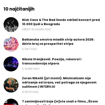
10 najčitanijih
Nick Cave & The Bad Seeds održali koncert pred
10.000 ljudi u Beogradu
ABOUT 10 HOURS AGO
Balkanska smotra mladih strip autora 2026:
Akirin broj za prosperitet stripa
A DAY AGO
Nikola Vranjković: Poezija, rokenrol i
transcedencija otpora
3 YEARS AGO
Zoran Nikolić (jst mnml): Minimalizam nije
odricanje od izraza, već potraga za njegovom
suštinom | INTERVJU
6 DAYS AGO
7 zanimljivosti koje (ni)ste znali o filmu „Širom