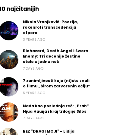
10 najčitanijih
Nikola Vranjković: Poezija,
rokenrol i transcedencija
otpora
3 YEARS AGO
Biohazard, Death Angel i Sworn
Enemy: Tri decenije žestine
stale u jednu noć
7 DAYS AGO
7 zanimljivosti koje (ni)ste znali
o filmu „Širom zatvorenih očiju“
5 YEARS AGO
Nada kao poslednja reč: „Prah“
Hjua Hauija i kraj trilogije Silos
7 DAYS AGO
BEZ "DRAGI MOJI" - Lidija