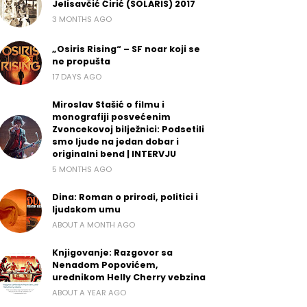
Jelisavčić Ćirić (SOLARIS) 2017
3 MONTHS AGO
„Osiris Rising“ – SF noar koji se
ne propušta
17 DAYS AGO
Miroslav Stašić o filmu i
monografiji posvećenim
Zvoncekovoj bilježnici: Podsetili
smo ljude na jedan dobar i
originalni bend | INTERVJU
5 MONTHS AGO
Dina: Roman o prirodi, politici i
ljudskom umu
ABOUT A MONTH AGO
Knjigovanje: Razgovor sa
Nenadom Popovićem,
urednikom Helly Cherry vebzina
ABOUT A YEAR AGO