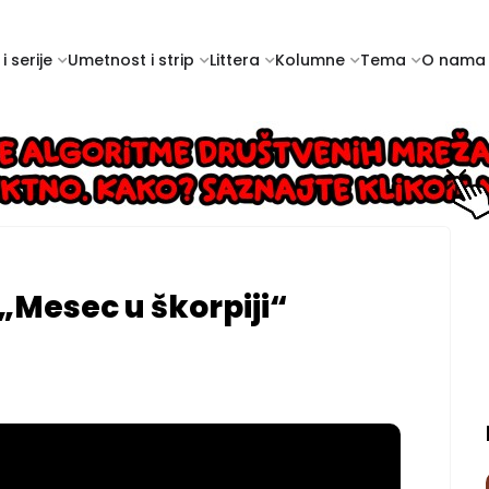
i serije
Umetnost i strip
Littera
Kolumne
Tema
O nama
„Mesec u škorpiji“