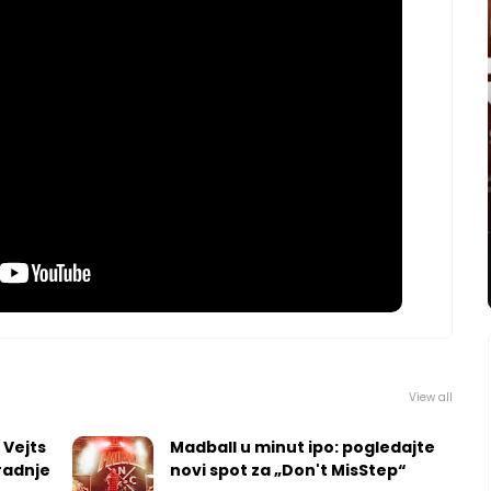
View all
 Vejts
Madball u minut ipo: pogledajte
radnje
novi spot za „Don't MisStep“