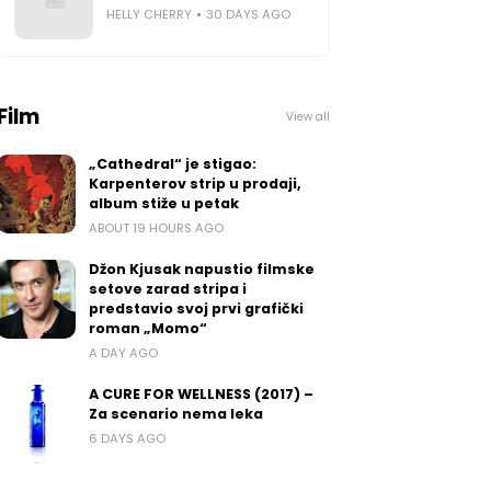
HELLY CHERRY
30 DAYS AGO
Film
View all
„Cathedral“ je stigao:
Karpenterov strip u prodaji,
album stiže u petak
ABOUT 19 HOURS AGO
Džon Kjusak napustio filmske
setove zarad stripa i
predstavio svoj prvi grafički
roman „Momo“
A DAY AGO
A CURE FOR WELLNESS (2017) –
Za scenario nema leka
6 DAYS AGO