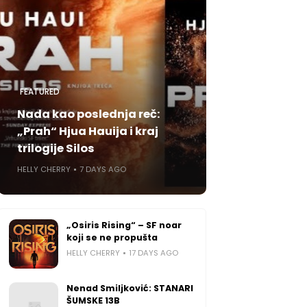
FEATURED
Nada kao poslednja reč:
„Prah“ Hjua Hauija i kraj
trilogije Silos
HELLY CHERRY
7 DAYS AGO
„Osiris Rising“ – SF noar
koji se ne propušta
HELLY CHERRY
17 DAYS AGO
Nenad Smiljković: STANARI
ŠUMSKE 13B