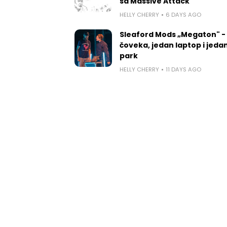
sa Massive Attack
HELLY CHERRY
6 DAYS AGO
Sleaford Mods „Megaton" -
čoveka, jedan laptop i jedan
park
HELLY CHERRY
11 DAYS AGO