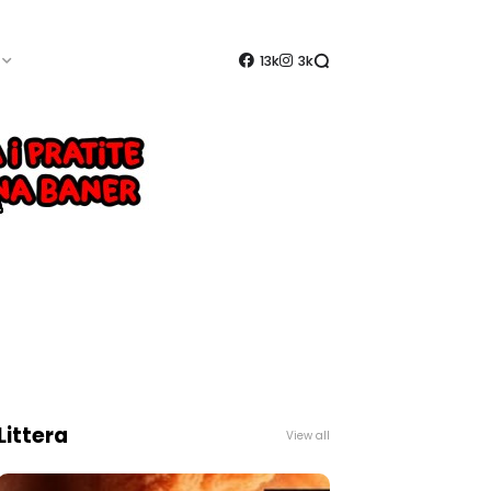
13k
3k
Littera
View all