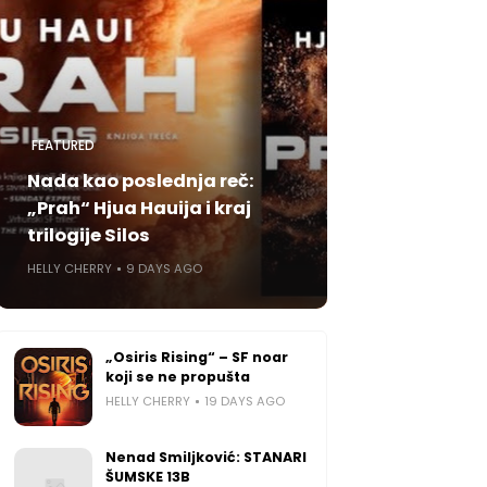
FEATURED
Nada kao poslednja reč:
„Prah“ Hjua Hauija i kraj
trilogije Silos
HELLY CHERRY
9 DAYS AGO
„Osiris Rising“ – SF noar
koji se ne propušta
HELLY CHERRY
19 DAYS AGO
Nenad Smiljković: STANARI
ŠUMSKE 13B