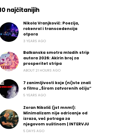
10 najčitanijih
Nikola Vranjković: Poezija,
rokenrol i transcedencija
otpora
3 YEARS AGO
Balkanska smotra mladih strip
autora 2026: Akirin broj za
prosperitet stripa
ABOUT 21 HOURS AGO
7 zanimljivosti koje (ni)ste znali
o filmu „Širom zatvorenih očiju“
5 YEARS AGO
Zoran Nikolić (jst mnml):
Minimalizam nije odricanje od
izraza, već potraga za
njegovom suštinom | INTERVJU
5 DAYS AGO