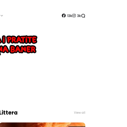
13k
3k
Littera
View all