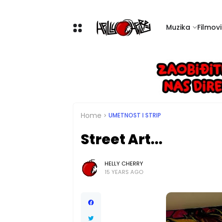
Muzika
Filmovi 
Home
UMETNOST I STRIP
Street Art...
HELLY CHERRY
15 YEARS AGO