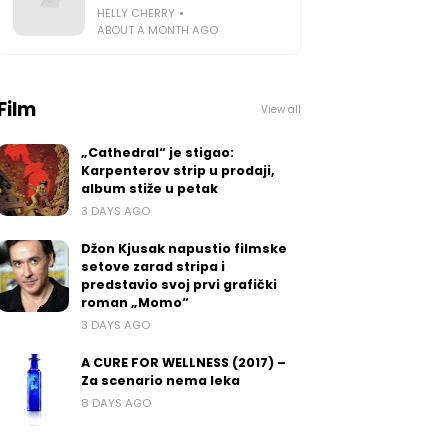
HELLY CHERRY
ABOUT A MONTH AGO
Film
View all
„Cathedral“ je stigao:
Karpenterov strip u prodaji,
album stiže u petak
3 DAYS AGO
Džon Kjusak napustio filmske
setove zarad stripa i
predstavio svoj prvi grafički
roman „Momo“
3 DAYS AGO
A CURE FOR WELLNESS (2017) –
Za scenario nema leka
8 DAYS AGO