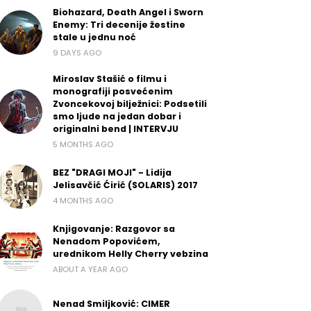
Biohazard, Death Angel i Sworn
Enemy: Tri decenije žestine
stale u jednu noć
9 DAYS AGO
Miroslav Stašić o filmu i
monografiji posvećenim
Zvoncekovoj bilježnici: Podsetili
smo ljude na jedan dobar i
originalni bend | INTERVJU
5 MONTHS AGO
BEZ "DRAGI MOJI" - Lidija
Jelisavčić Ćirić (SOLARIS) 2017
4 MONTHS AGO
Knjigovanje: Razgovor sa
Nenadom Popovićem,
urednikom Helly Cherry vebzina
ABOUT A YEAR AGO
Nenad Smiljković: CIMER