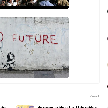
View all
rip
Na pragu tridesetih: Strip priča o