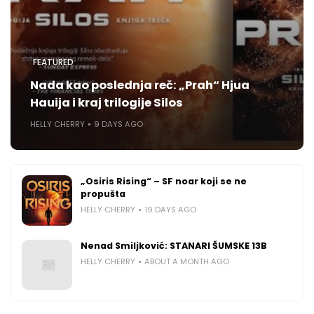
FEATURED
Nada kao poslednja reč: „Prah“ Hjua
Hauija i kraj trilogije Silos
HELLY CHERRY
9 DAYS AGO
„Osiris Rising“ – SF noar koji se ne
propušta
HELLY CHERRY
19 DAYS AGO
Nenad Smiljković: STANARI ŠUMSKE 13B
HELLY CHERRY
ABOUT A MONTH AGO