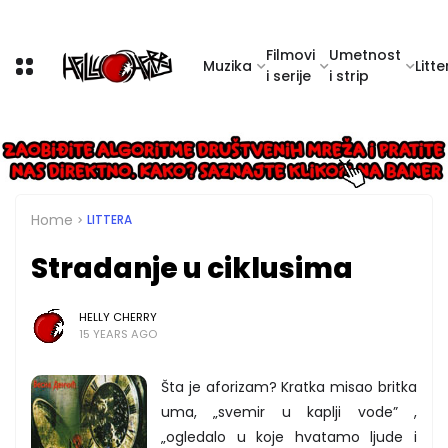
Filmovi
Umetnost
Muzika
Litte
i serije
i strip
Home
LITTERA
Stradanje u ciklusima
HELLY CHERRY
15 YEARS AGO
Šta je aforizam? Kratka misao britka
uma, „svemir u kaplji vode” ,
„ogledalo u koje hvatamo ljude i