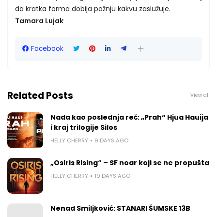
da kratka forma dobija pažnju kakvu zaslužuje.
Tamara Lujak
Facebook
Related Posts
View all
Nada kao poslednja reč: „Prah“ Hjua Hauija
i kraj trilogije Silos
HELLY CHERRY
9 DAYS AGO
„Osiris Rising“ – SF noar koji se ne propušta
HELLY CHERRY
19 DAYS AGO
Nenad Smiljković: STANARI ŠUMSKE 13B