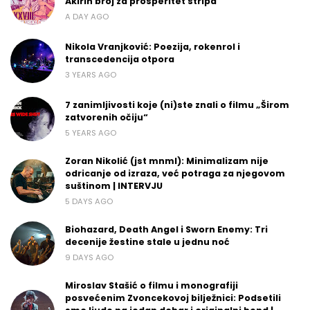
Akirin broj za prosperitet stripa
A DAY AGO
Nikola Vranjković: Poezija, rokenrol i
transcedencija otpora
3 YEARS AGO
7 zanimljivosti koje (ni)ste znali o filmu „Širom
zatvorenih očiju“
5 YEARS AGO
Zoran Nikolić (jst mnml): Minimalizam nije
odricanje od izraza, već potraga za njegovom
suštinom | INTERVJU
5 DAYS AGO
Biohazard, Death Angel i Sworn Enemy: Tri
decenije žestine stale u jednu noć
9 DAYS AGO
Miroslav Stašić o filmu i monografiji
posvećenim Zvoncekovoj bilježnici: Podsetili