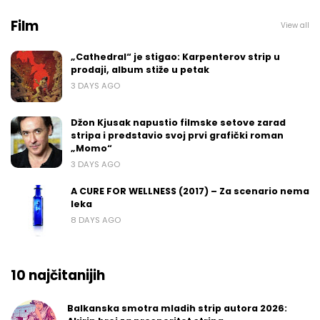
Film
View all
„Cathedral“ je stigao: Karpenterov strip u
prodaji, album stiže u petak
3 DAYS AGO
Džon Kjusak napustio filmske setove zarad
stripa i predstavio svoj prvi grafički roman
„Momo“
3 DAYS AGO
A CURE FOR WELLNESS (2017) – Za scenario nema
leka
8 DAYS AGO
10 najčitanijih
Balkanska smotra mladih strip autora 2026: