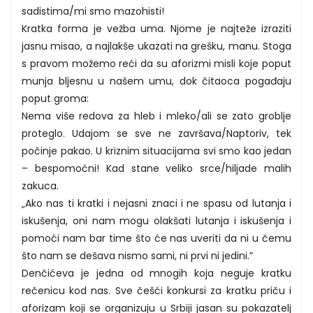
sadistima/mi smo mazohisti!
Kratka forma je vežba uma. Njome je najteže izraziti
jasnu misao, a najlakše ukazati na grešku, manu. Stoga
s pravom možemo reći da su aforizmi misli koje poput
munja bljesnu u našem umu, dok čitaoca pogađaju
poput groma:
Nema više redova za hleb i mleko/ali se zato groblje
proteglo. Udajom se sve ne završava/Naptoriv, tek
počinje pakao. U kriznim situacijama svi smo kao jedan
– bespomoćni! Kad stane veliko srce/hiljade malih
zakuca.
„Ako nas ti kratki i nejasni znaci i ne spasu od lutanja i
iskušenja, oni nam mogu olakšati lutanja i iskušenja i
pomoći nam bar time što će nas uveriti da ni u čemu
što nam se dešava nismo sami, ni prvi ni jedini.”
Denčićeva je jedna od mnogih koja neguje kratku
rečenicu kod nas. Sve češći konkursi za kratku priču i
aforizam koji se organizuju u Srbiji jasan su pokazatelj