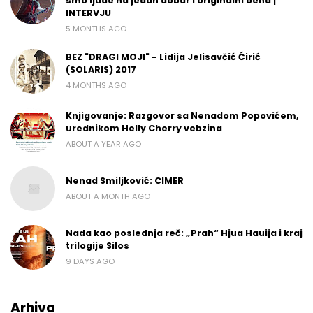
smo ljude na jedan dobar i originalni bend |
INTERVJU
5 MONTHS AGO
BEZ "DRAGI MOJI" - Lidija Jelisavčić Ćirić
(SOLARIS) 2017
4 MONTHS AGO
Knjigovanje: Razgovor sa Nenadom Popovićem,
urednikom Helly Cherry vebzina
ABOUT A YEAR AGO
Nenad Smiljković: CIMER
ABOUT A MONTH AGO
Nada kao poslednja reč: „Prah“ Hjua Hauija i kraj
trilogije Silos
9 DAYS AGO
Arhiva