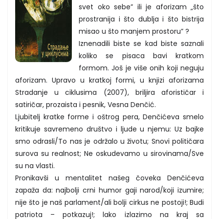
svet oko sebe” ili je aforizam „što
prostranija i što dublja i što bistrija
misao u što manjem prostoru” ?
Iznenadili biste se kad biste saznali
koliko se pisaca bavi kratkom
formom. Još je više onih koji neguju
aforizam. Upravo u kratkoj formi, u knjizi aforizama
Stradanje u ciklusima (2007), briljira aforističar i
satiričar, prozaista i pesnik, Vesna Denčić.
Ljubitelj kratke forme i oštrog pera, Denčićeva smelo
kritikuje savremeno društvo i ljude u njemu: Uz bajke
smo odrasli/To nas je održalo u životu; Snovi političara
surova su realnost; Ne oskudevamo u sirovinama/Sve
su na vlasti.
Pronikavši u mentalitet našeg čoveka Denčićeva
zapaža da: najbolji crni humor gaji narod/koji izumire;
nije što je naš parlament/ali bolji cirkus ne postoji!; Budi
patriota – potkazuj!; lako izlazimo na kraj sa