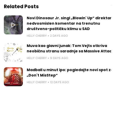
Related Posts
Vie
Novi Dinosaur Jr. singl „Blowin' Up“ direktan je
nedvosmislen komentar na trenutnu
društveno-političku klimu u SAD
HELLY CHERRY
2 DAYS AGO
Muva kao glavni junak: Tom Vejts otkriva
neobičnu stranu saradnje sa Massive Attack
HELLY CHERRY
9 DAYS AGO
Madball u minut ipo: pogledajte novi spot za
„Don't MisStep“
HELLY CHERRY
12 DAYS AGO