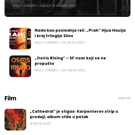
HELLY CHERRY
ABOUT 8 HOURS AGO
Nada kao poslednja reč: „Prah“ Hjua Hauija
i kraj trilogije Silos
HELLY CHERRY
10 DAYS AGO
„Osiris Rising“ – SF noar koji se ne
propušta
HELLY CHERRY
20 DAYS AGO
Film
View all
„Cathedral“ je stigao: Karpenterov strip u
prodaji, album stiže u petak
4 DAYS AGO