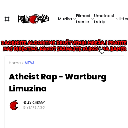
Filmovi
Umetnost
Muzika
Litte
i serije
i strip
Home
MTV3
Atheist Rap - Wartburg
Limuzina
HELLY CHERRY
15 YEARS AGO