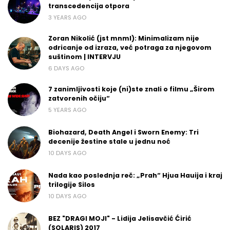
transcedencija otpora
3 YEARS AGO
Zoran Nikolić (jst mnml): Minimalizam nije
odricanje od izraza, već potraga za njegovom
suštinom | INTERVJU
6 DAYS AGO
7 zanimljivosti koje (ni)ste znali o filmu „Širom
zatvorenih očiju“
5 YEARS AGO
Biohazard, Death Angel i Sworn Enemy: Tri
decenije žestine stale u jednu noć
10 DAYS AGO
Nada kao poslednja reč: „Prah“ Hjua Hauija i kraj
trilogije Silos
10 DAYS AGO
BEZ "DRAGI MOJI" - Lidija Jelisavčić Ćirić
(SOLARIS) 2017