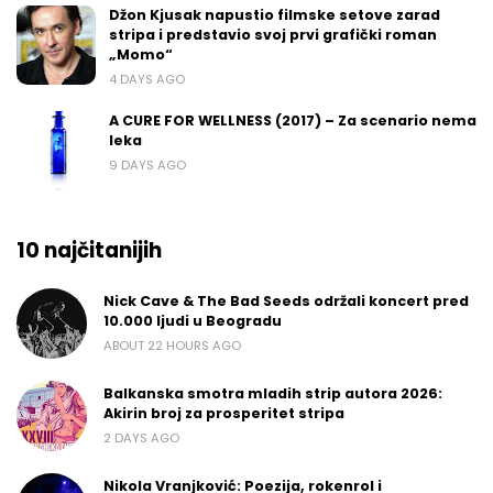
Džon Kjusak napustio filmske setove zarad
stripa i predstavio svoj prvi grafički roman
„Momo“
4 DAYS AGO
A CURE FOR WELLNESS (2017) – Za scenario nema
leka
9 DAYS AGO
10 najčitanijih
Nick Cave & The Bad Seeds održali koncert pred
10.000 ljudi u Beogradu
ABOUT 22 HOURS AGO
Balkanska smotra mladih strip autora 2026:
Akirin broj za prosperitet stripa
2 DAYS AGO
Nikola Vranjković: Poezija, rokenrol i