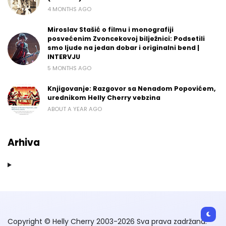
4 MONTHS AGO
Miroslav Stašić o filmu i monografiji
posvećenim Zvoncekovoj bilježnici: Podsetili
smo ljude na jedan dobar i originalni bend |
INTERVJU
5 MONTHS AGO
Knjigovanje: Razgovor sa Nenadom Popovićem,
urednikom Helly Cherry vebzina
ABOUT A YEAR AGO
Arhiva
Copyright © Helly Cherry 2003-2026 Sva prava zadržana.