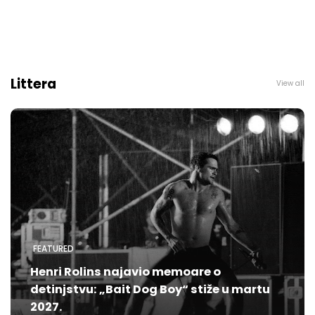
Littera
View all
FEATURED
Henri Rolins najavio memoare o
detinjstvu: „Bait Dog Boy“ stiže u martu
2027.