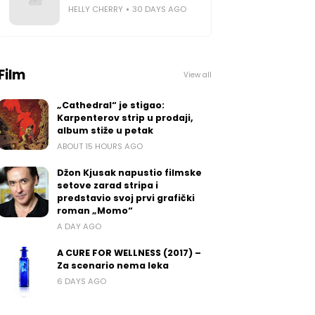
HELLY CHERRY
30 DAYS AGO
Film
View all
„Cathedral“ je stigao:
Karpenterov strip u prodaji,
album stiže u petak
ABOUT 15 HOURS AGO
Džon Kjusak napustio filmske
setove zarad stripa i
predstavio svoj prvi grafički
roman „Momo“
A DAY AGO
A CURE FOR WELLNESS (2017) –
Za scenario nema leka
6 DAYS AGO