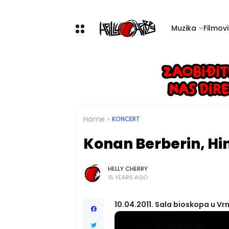
Muzika
Filmovi 
Home
KONCERT
Konan Berberin, Hi
HELLY CHERRY
15 YEARS AGO
10.04.2011. Sala bioskopa u Vrn