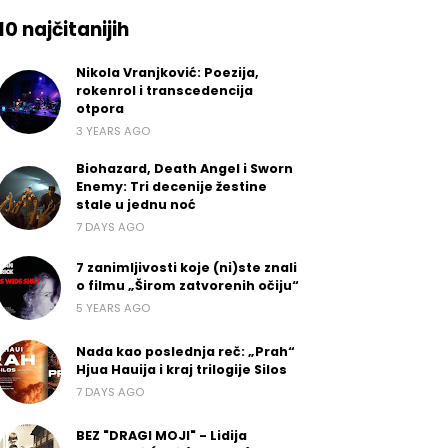
10 najčitanijih
Nikola Vranjković: Poezija,
rokenrol i transcedencija
otpora
3 YEARS AGO
Biohazard, Death Angel i Sworn
Enemy: Tri decenije žestine
stale u jednu noć
7 DAYS AGO
7 zanimljivosti koje (ni)ste znali
o filmu „Širom zatvorenih očiju“
5 YEARS AGO
Nada kao poslednja reč: „Prah“
Hjua Hauija i kraj trilogije Silos
7 DAYS AGO
BEZ "DRAGI MOJI" - Lidija