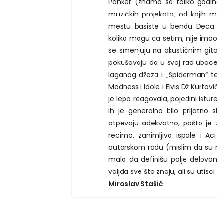
Panker (znamo se toliko godin
muzičkih projekata, od kojih 
mestu basiste u bendu Deca. 
koliko mogu da setim, nije imao 
se smenjuju na akustičnim gitar
pokušavaju da u svoj rad ubace 
laganog džeza i „Spiderman“ te
Madness i Idole i Elvis Dž Kurtov
je lepo reagovala, pojedini isture
ih je generalno bilo prijatno
otpevaju adekvatno, pošto je 
recimo, zanimljivo ispale i A
autorskom radu (mislim da su ne
malo da definišu polje delovanj
valjda sve što znaju, ali su utisci
Miroslav Stašić