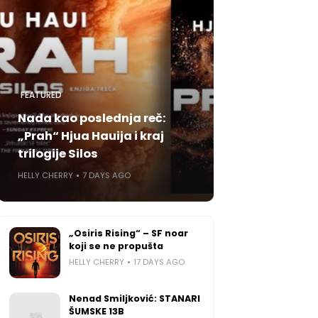
FEATURED
Nada kao poslednja reč:
„Prah“ Hjua Hauija i kraj
trilogije Silos
HELLY CHERRY
7 DAYS AGO
„Osiris Rising“ – SF noar
koji se ne propušta
HELLY CHERRY
17 DAYS AGO
Nenad Smiljković: STANARI
ŠUMSKE 13B