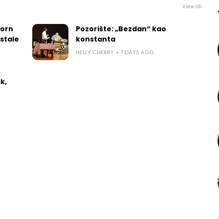
View all
worn
Pozorište: „Bezdan“ kao
 stale
konstanta
HELLY CHERRY
7 DAYS AGO
k,