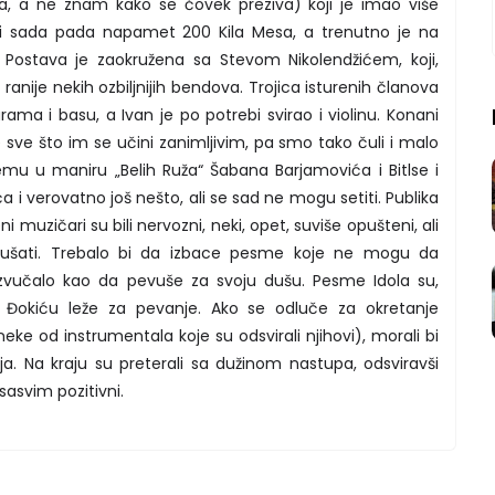
a, a ne znam kako se čovek preziva) koji je imao više
mi sada pada napamet 200 Kila Mesa, a trenutno je na
Postava je zaokružena sa Stevom Nikolendžićem, koji,
ranije nekih ozbiljnijih bendova. Trojica isturenih članova
ama i basu, a Ivan je po potrebi svirao i violinu. Konani
sve što im se učini zanimljivim, pa smo tako čuli i malo
mu u maniru „Belih Ruža“ Šabana Barjamovića i Bitlse i
ića i verovatno još nešto, ali se sad ne mogu setiti. Publika
ni muzičari su bili nervozni, neki, opet, suviše opušteni, ali
 slušati. Trebalo bi da izbace pesme koje ne mogu da
zvučalo kao da pevuše za svoju dušu. Pesme Idola su,
ci Đokiću leže za pevanje. Ako se odluče za okretanje
ke od instrumentala koje su odsvirali njihovi), morali bi
a. Na kraju su preterali sa dužinom nastupa, odsviravši
 sasvim pozitivni.