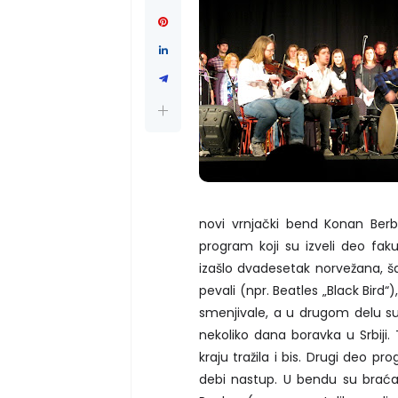
novi vrnjački bend Konan Berbe
program koji su izveli deo fakul
izašlo dvadesetak norvežana, ša
pevali (npr. Beatles „Black Bird“)
smenjivale, a u drugom delu su
nekoliko dana boravka u Srbiji. 
kraju tražila i bis. Drugi deo 
debi nastup. U bendu su braća Đ