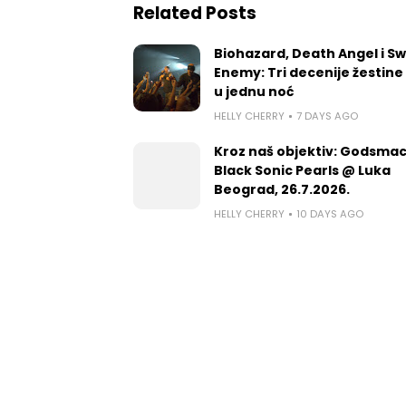
Related Posts
Biohazard, Death Angel i S
Enemy: Tri decenije žestine
u jednu noć
HELLY CHERRY
7 DAYS AGO
Kroz naš objektiv: Godsmac
Black Sonic Pearls @ Luka
Beograd, 26.7.2026.
HELLY CHERRY
10 DAYS AGO