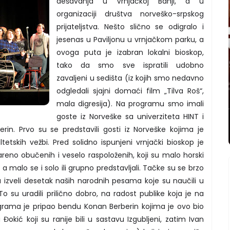
dešavanja u Vrnjačkoj Banji, a u
organizaciji društva norveško-srpskog
prijateljstva. Nešto slično se odigralo i
jesenas u Paviljonu u vrnjačkom parku, a
ovoga puta je izabran lokalni bioskop,
tako da smo sve ispratili udobno
zavaljeni u sedišta (iz kojih smo nedavno
odgledali sjajni domaći film „Tilva Roš“,
mala digresija). Na programu smo imali
goste iz Norveške sa univerziteta HINT i
rin. Prvo su se predstavili gosti iz Norveške kojima je
tetskih vežbi. Pred solidno ispunjeni vrnjački bioskop je
reno obučenih i veselo raspoloženih, koji su malo horski
, a malo se i solo ili grupno predstavljali. Tačke su se brzo
 izveli desetak naših narodnih pesama koje su naučili u
To su uradili prilično dobro, na radost publike koja je na
programa je pripao bendu Konan Berberin kojima je ovo bio
okić koji su ranije bili u sastavu Izgubljeni, zatim Ivan