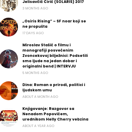
Jelisavčić Ćirić (SOLARIS) 2017
3 MONTHS AGO
„Osiris Rising“ – SF noar koji se
ne propušta
17 DAYS AGO
Miroslav Stašić o filmu i
monografiji posvećenim
Zvoncekovoj bilježnici: Podsetili
smo ljude na jedan dobar i
originalni bend | INTERVJU
5 MONTHS AGO
Dina: Roman o prirodi, politici i
ljudskom umu
ABOUT A MONTH AGO
Knjigovanje: Razgovor sa
Nenadom Popovićem,
urednikom Helly Cherry vebzina
ABOUT A YEAR AGO