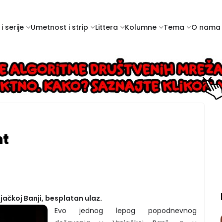
i serije
Umetnost i strip
Littera
Kolumne
Tema
O nama
nt
jačkoj Banji, besplatan ulaz.
Evo jednog lepog popodnevnog