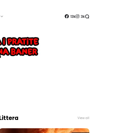
13k
3k
Littera
View all