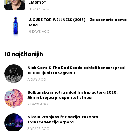
„Momo“
4 DAYS AGO
A CURE FOR WELLNESS (2017) – Za scenario nema
leka
9 DAYS AGO
10 najčitanijih
Nick Cave & The Bad Seeds održali koncert pred
10.000 ljudi u Beogradu
A DAY AGO
Balkanska smotra mladih strip autora 2026:
Akirin broj za prosperitet stripa
2 DAYS AGO
Nikola Vranjković: Poezija, rokenrol i
transcedencija otpora
3 YEARS AGO