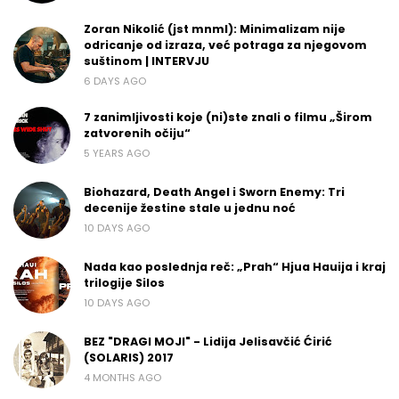
Zoran Nikolić (jst mnml): Minimalizam nije
odricanje od izraza, već potraga za njegovom
suštinom | INTERVJU
6 DAYS AGO
7 zanimljivosti koje (ni)ste znali o filmu „Širom
zatvorenih očiju“
5 YEARS AGO
Biohazard, Death Angel i Sworn Enemy: Tri
decenije žestine stale u jednu noć
10 DAYS AGO
Nada kao poslednja reč: „Prah“ Hjua Hauija i kraj
trilogije Silos
10 DAYS AGO
BEZ "DRAGI MOJI" - Lidija Jelisavčić Ćirić
(SOLARIS) 2017
4 MONTHS AGO