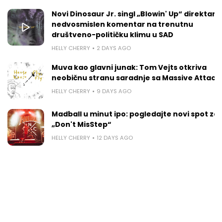
Novi Dinosaur Jr. singl „Blowin' Up“ direktan je
nedvosmislen komentar na trenutnu
društveno-političku klimu u SAD
HELLY CHERRY
2 DAYS AGO
Muva kao glavni junak: Tom Vejts otkriva
neobičnu stranu saradnje sa Massive Attack
HELLY CHERRY
9 DAYS AGO
Madball u minut ipo: pogledajte novi spot za
„Don't MisStep“
HELLY CHERRY
12 DAYS AGO