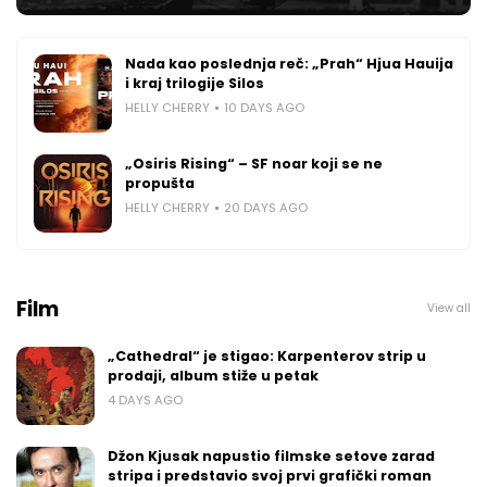
Nada kao poslednja reč: „Prah“ Hjua Hauija
i kraj trilogije Silos
HELLY CHERRY
10 DAYS AGO
„Osiris Rising“ – SF noar koji se ne
propušta
HELLY CHERRY
20 DAYS AGO
Film
View all
„Cathedral“ je stigao: Karpenterov strip u
prodaji, album stiže u petak
4 DAYS AGO
Džon Kjusak napustio filmske setove zarad
stripa i predstavio svoj prvi grafički roman