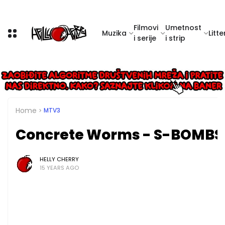
Filmovi
Umetnost
Muzika
Litte
i serije
i strip
Home
MTV3
Concrete Worms - S-BOMBS
HELLY CHERRY
15 YEARS AGO