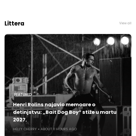
Littera
View all
FEATURED
Henri Rolins najavio memoare o
detinjstvu: „Bait Dog Boy“ stiže u martu
2027.
HELLY CHERRY
ABOUT 11 HOURS AGO