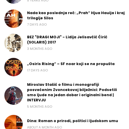
5 YEARS AGO
Nada kao poslednja reč: „Prah“ Hjua Hauija i kraj
trilogije Silos
7 DAYS AGO
BEZ "DRAGI MOJI" - Lidija Jelisavčić Ćirić
(SOLARIS) 2017
3 MONTHS AGO
„Osiris Rising“ – SF noar koji se ne propušta
17 DAYS AGO
Miroslav Stašić o filmu i monografiji
posvećenim Zvoncekovoj bilježnici: Podsetili
smo ljude na jedan dobar i originalni bend |
INTERVJU
5 MONTHS AGO
Dina: Roman o prirodi, politici i ljudskom umu
ABOUT A MONTH AGO