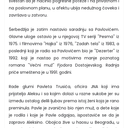
svestan da je načinio pogrešne poteze i na privatnom i
na poslovnom planu, u afektu ubija nedužnog čoveka i
završava u zatvoru.
Šerbedžija je zatim nastavio saradnju sa Pavlovićem.
Glavne uloge ostavio je u njegovoj TV seriji ''Pesma'' iz
1975. i filmovima ''Hajka'' iz 1976, ''Zadah tela'' iz 1983, a
poslednji koji je radio sa Pavlovićem bio je ''Dezerter'' iz
1992. koji je nastao po motivima manje poznatog
romana ''Večni muž'' Fjodora Dostojevskog. Radnja
priče smeštena je u 1991. godini.
Rade glumi Pavleta Trusića, oficira JNA koji ima
prijatelja Aleksu i sa kojim dolazi u razne sukobe jer su
između ostalog delili ljubav prema istoj ženi koja je rano
preminula. Pavle je zvanično bio njen muž, a dete koje
je rodila i koje je Pavle odgajao, ispostaviće se da je
zapravo Aleksino. Obojica žive u haosu u Beogradu, u