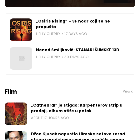
„Osiris Rising“ – SF noar koji se ne
propušta
HELLY CHERRY
17 DAYS AGO
Nenad Smiljković: STANARI ŠUMSKE 13B
HELLY CHERRY
30 DAYS AGO
Film
View all
„Cathedral“ je stigao: Karpenterov strip u
prodaji, album stiže u petak
ABOUT 17 HOURS AGO
Džon Kjusak napustio filmske setove zarad
stripa i predstavio svoj prvi grafički roman