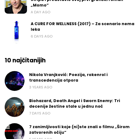
„Momo“
A DAY AGO
A CURE FOR WELLNESS (2017) – Za scenario nema
leka
6 DAYS AGO
10 najčitanijih
Nikola Vranjković: Poezija, rokenrol i
transcedencija otpora
3 YEARS AGO
Biohazard, Death Angel i Sworn Enemy: Tri
decenije žestine stale u jednu noć
7 DAYS AGO
7 zanimljivosti koje (ni)ste znali o filmu „Širom
zatvorenih očiju“