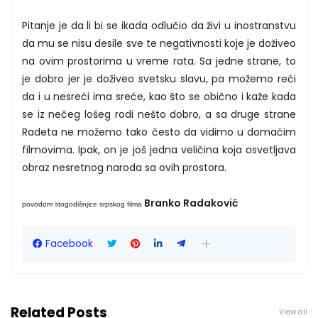
Pitanje je da li bi se ikada odlučio da živi u inostranstvu
da mu se nisu desile sve te negativnosti koje je doživeo
na ovim prostorima u vreme rata. Sa jedne strane, to
je dobro jer je doživeo svetsku slavu, pa možemo reći
da i u nesreći ima sreće, kao što se obično i kaže kada
se iz nečeg lošeg rodi nešto dobro, a sa druge strane
Radeta ne možemo tako često da vidimo u domaćim
filmovima. Ipak, on je još jedna veličina koja osvetljava
obraz nesretnog naroda sa ovih prostora.
Branko Radaković
povodom stogodišnjice srpskog filma
Facebook
Related Posts
View all