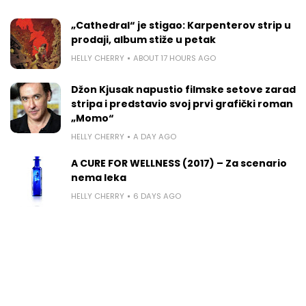
„Cathedral“ je stigao: Karpenterov strip u
prodaji, album stiže u petak
HELLY CHERRY
ABOUT 17 HOURS AGO
Džon Kjusak napustio filmske setove zarad
stripa i predstavio svoj prvi grafički roman
„Momo“
HELLY CHERRY
A DAY AGO
A CURE FOR WELLNESS (2017) – Za scenario
nema leka
HELLY CHERRY
6 DAYS AGO