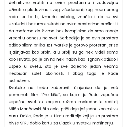
definitivno vratiti na ovim prostorima i zadovoljno
uživati u plodovima svog višedecenijskog neumornog
rada jer to bi, između ostalog, značilo i da su svi
uzaludni i bezumni sukobi na ovim prostorima prošlost i
da možemo da živimo bez kompleksa da smo manje
vredni u odnosu na svet. Šerbedžija je sa ovih prostora
otišao silom prilika. Iz Hrvatske je gotovo proteran jer se
izjašnjavao kao Srbin, a u Srbiji su ga neki videli samo
kao Hrvata, pa je on na neki način kao izgnanik otišao i
uspeo u svetu, što je sve zajedno jedan veoma
neobičan splet okolnosti. I zbog toga je Rade
jedinstven.
Svakako ne treba zaboraviti činjenicu da je već
pomenuti film ''Pre kiše'', sa kojim je Rade započeo
uspešnu svetsku karijeru, režirao makedonski reditelj
Milčo Mančevski, što celoj priči daje još jednu zanimljivu
auru. Dakle, Rade je u filmu reditelja koji je sa prostora
bivše SFRJ dobio kartu za ulazak u svetsku mašineriju.