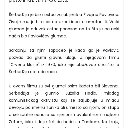
prostorima bivših SFRJ država.
Šerbedžija je bio i ostao zaljubljenik u Živojina Pavlovića.
Živojin mu je bio i ostao uzor i ideal u umetnosti. Veliki
glumac je oduvek ostao ponosan na to što je na neki
način bio Pavlovićev glumac.
Saradnju sa njim započeo je kada ga je Pavlović
pozvao da glumi glavnu ulogu u njegovom filmu
''Crveno klasje'' iz 1970, iako nije obožavao ono što je
Šerbedžija do tada radio.
U ovom filmu su svi glumci osim Radeta bili Slovenci.
Šerbedžija je glumio Južeka Hedla, mladog
komunističkog aktivistu koji se zaljubljuje u mladu
devojku po imenu Tunika ali umesto sa njom, on stupa
u seksualne odnose sa njenom navalentnom majkom
Zefom, iako i dalje želi da bude sa Tunikom. Na kraju,