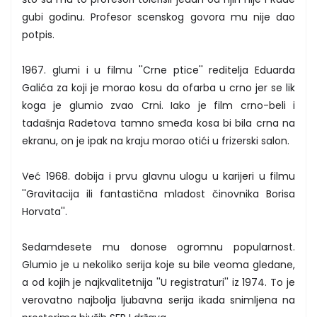
gubi godinu. Profesor scenskog govora mu nije dao
potpis.
1967. glumi i u filmu ''Crne ptice'' reditelja Eduarda
Galića za koji je morao kosu da ofarba u crno jer se lik
koga je glumio zvao Crni. Iako je film crno-beli i
tadašnja Radetova tamno smeđa kosa bi bila crna na
ekranu, on je ipak na kraju morao otići u frizerski salon.
Već 1968. dobija i prvu glavnu ulogu u karijeri u filmu
''Gravitacija ili fantastična mladost činovnika Borisa
Horvata''.
Sedamdesete mu donose ogromnu popularnost.
Glumio je u nekoliko serija koje su bile veoma gledane,
a od kojih je najkvalitetnija ''U registraturi'' iz 1974. To je
verovatno najbolja ljubavna serija ikada snimljena na