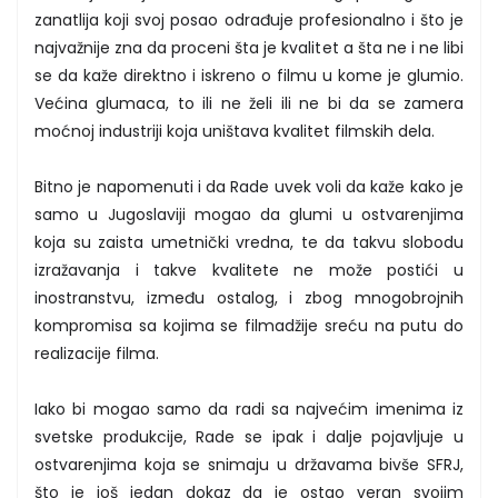
zanatlija koji svoj posao odrađuje profesionalno i što je
najvažnije zna da proceni šta je kvalitet a šta ne i ne libi
se da kaže direktno i iskreno o filmu u kome je glumio.
Većina glumaca, to ili ne želi ili ne bi da se zamera
moćnoj industriji koja uništava kvalitet filmskih dela.
Bitno je napomenuti i da Rade uvek voli da kaže kako je
samo u Jugoslaviji mogao da glumi u ostvarenjima
koja su zaista umetnički vredna, te da takvu slobodu
izražavanja i takve kvalitete ne može postići u
inostranstvu, između ostalog, i zbog mnogobrojnih
kompromisa sa kojima se filmadžije sreću na putu do
realizacije filma.
Iako bi mogao samo da radi sa najvećim imenima iz
svetske produkcije, Rade se ipak i dalje pojavljuje u
ostvarenjima koja se snimaju u državama bivše SFRJ,
što je još jedan dokaz da je ostao veran svojim