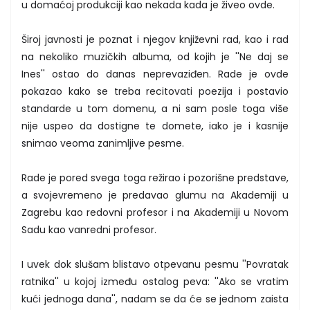
u domaćoj produkciji kao nekada kada je živeo ovde.
Široj javnosti je poznat i njegov književni rad, kao i rad
na nekoliko muzičkih albuma, od kojih je ''Ne daj se
Ines'' ostao do danas neprevaziđen. Rade je ovde
pokazao kako se treba recitovati poezija i postavio
standarde u tom domenu, a ni sam posle toga više
nije uspeo da dostigne te domete, iako je i kasnije
snimao veoma zanimljive pesme.
Rade je pored svega toga režirao i pozorišne predstave,
a svojevremeno je predavao glumu na Akademiji u
Zagrebu kao redovni profesor i na Akademiji u Novom
Sadu kao vanredni profesor.
I uvek dok slušam blistavo otpevanu pesmu ''Povratak
ratnika'' u kojoj između ostalog peva: ''Ako se vratim
kući jednoga dana'', nadam se da će se jednom zaista