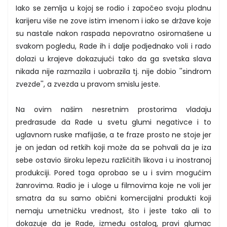
Iako se zemlja u kojoj se rodio i započeo svoju plodnu
karijeru više ne zove istim imenom i iako se države koje
su nastale nakon raspada nepovratno osiromašene u
svakom pogledu, Rade ih i dalje podjednako voli i rado
dolazi u krajeve dokazujući tako da ga svetska slava
nikada nije razmazila i uobrazila tj. nije dobio ''sindrom
zvezde'', a zvezda u pravom smislu jeste.
Na ovim našim nesretnim prostorima vladaju
predrasude da Rade u svetu glumi negativce i to
uglavnom ruske mafijaše, a te fraze prosto ne stoje jer
je on jedan od retkih koji može da se pohvali da je iza
sebe ostavio široku lepezu različitih likova i u inostranoj
produkciji. Pored toga oprobao se u i svim mogućim
žanrovima. Radio je i uloge u filmovima koje ne voli jer
smatra da su samo obični komercijalni produkti koji
nemaju umetničku vrednost, što i jeste tako ali to
dokazuje da je Rade, između ostalog, pravi glumac