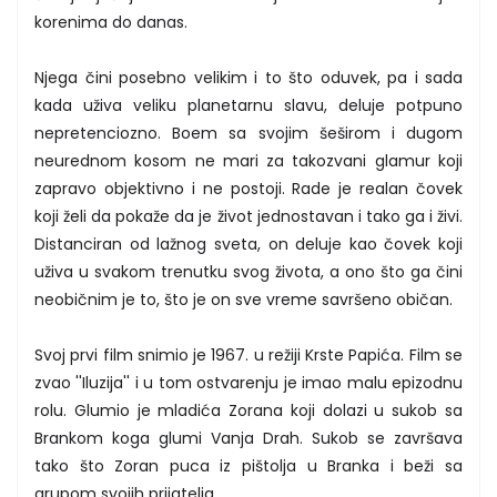
korenima do danas.
Njega čini posebno velikim i to što oduvek, pa i sada
kada uživa veliku planetarnu slavu, deluje potpuno
nepretenciozno. Boem sa svojim šeširom i dugom
neurednom kosom ne mari za takozvani glamur koji
zapravo objektivno i ne postoji. Rade je realan čovek
koji želi da pokaže da je život jednostavan i tako ga i živi.
Distanciran od lažnog sveta, on deluje kao čovek koji
uživa u svakom trenutku svog života, a ono što ga čini
neobičnim je to, što je on sve vreme savršeno običan.
Svoj prvi film snimio je 1967. u režiji Krste Papića. Film se
zvao ''Iluzija'' i u tom ostvarenju je imao malu epizodnu
rolu. Glumio je mladića Zorana koji dolazi u sukob sa
Brankom koga glumi Vanja Drah. Sukob se završava
tako što Zoran puca iz pištolja u Branka i beži sa
grupom svojih prijatelja.