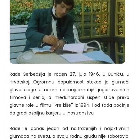
Rade Šerbedžija je rođen 27. jula 1946. u Buniću, u
Hrvatskoj. Ogromnu popularnost stekao je glumeći
glave uloge u nekim od najpoznatijih jugoslovenskih
filmova i serija, a međunarodni uspeh stiče preko
glavne role u filmu ''Pre kiše'' iz 1994. i od tada počinje
da gradi ozbiljnu karijeru u inostranstvu.
Rade je danas jedan od najtraženijih i najaktivnijih
glumaca na svetu, a svoju rodnu grudu nije zaboravio.