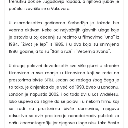
trenutku dok se Jugoslavija rapada, a njihova ljubav je
počela i završila se u Vukovaru.
U osamdesetim godinama Šerbedžija je takođe bio
veoma aktivan. Neke od najvažnijih glavnih uloga koje
je ostavio u toj deceniji su recimo u filmovima ''Una'' iz
1984, ''Život je lep'' iz 1985. i u dva koja su snimljena
1986. godine, a to su ''San o ruži'' i ''Večernja zvona''.
U drugoj polovini devedesetih sve više glumi u stranim
filmovima a sve manje u filmovima koji se rade na
prostorima bivše SFRJ. Jedan od razloga zbog čega je
to tako, je činjenica da je već od 1993. živeo u Londonu.
London je napustio 2002. i od tada živi u Los Anđelesu.
Iako uspeva da stigne da se pojavi i u nekom filmu koji
se radi na prostorima bivše domovine, njegovo
odsustvo sa ovih prostora je nenadoknadiv gubitak za
našu kinematografiju jer njegove uloge nisu tako česte