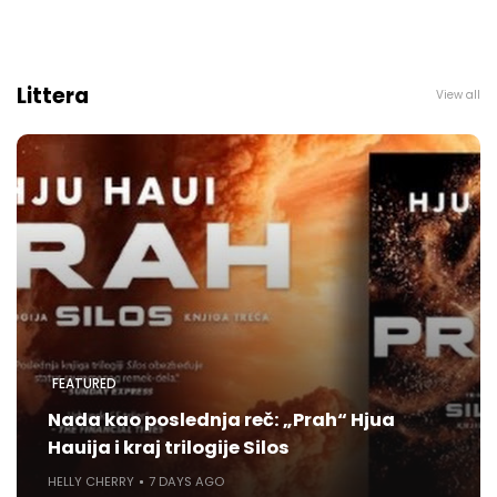
Littera
View all
FEATURED
Nada kao poslednja reč: „Prah“ Hjua
Hauija i kraj trilogije Silos
HELLY CHERRY
7 DAYS AGO