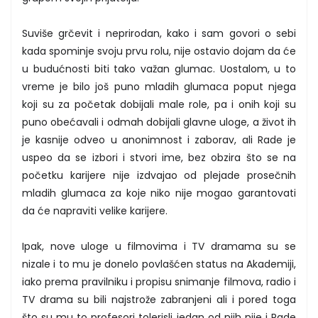
Suviše grčevit i neprirodan, kako i sam govori o sebi
kada spominje svoju prvu rolu, nije ostavio dojam da će
u budućnosti biti tako važan glumac. Uostalom, u to
vreme je bilo još puno mladih glumaca poput njega
koji su za početak dobijali male role, pa i onih koji su
puno obećavali i odmah dobijali glavne uloge, a život ih
je kasnije odveo u anonimnost i zaborav, ali Rade je
uspeo da se izbori i stvori ime, bez obzira što se na
početku karijere nije izdvajao od plejade prosečnih
mladih glumaca za koje niko nije mogao garantovati
da će napraviti velike karijere.
Ipak, nove uloge u filmovima i TV dramama su se
nizale i to mu je donelo povlašćen status na Akademiji,
iako prema pravilniku i propisu snimanje filmova, radio i
TV drama su bili najstrože zabranjeni ali i pored toga
što su mu to profesori tolerisli jedan od njih nije i Rade