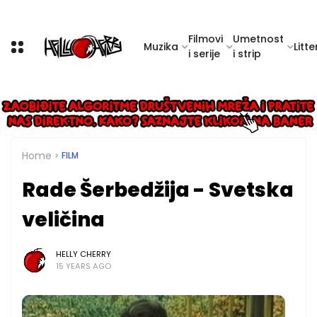
Filmovi
Umetnost
Muzika
Litte
i serije
i strip
Home
FILM
Rade Šerbedžija - Svetska
veličina
HELLY CHERRY
15 YEARS AGO