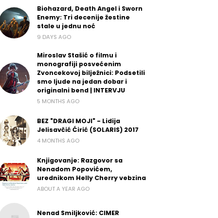
Biohazard, Death Angel i Sworn
Enemy: Tri decenije žestine
stale u jednu noć
9 DAYS AGO
Miroslav Stašić o filmu i
monografiji posvećenim
Zvoncekovoj bilježnici: Podsetili
smo ljude na jedan dobar i
originalni bend | INTERVJU
5 MONTHS AGO
BEZ "DRAGI MOJI" - Lidija
Jelisavčić Ćirić (SOLARIS) 2017
4 MONTHS AGO
Knjigovanje: Razgovor sa
Nenadom Popovićem,
urednikom Helly Cherry vebzina
ABOUT A YEAR AGO
Nenad Smiljković: CIMER