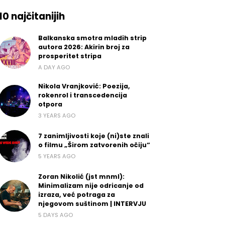
10 najčitanijih
Balkanska smotra mladih strip
autora 2026: Akirin broj za
prosperitet stripa
A DAY AGO
Nikola Vranjković: Poezija,
rokenrol i transcedencija
otpora
3 YEARS AGO
7 zanimljivosti koje (ni)ste znali
o filmu „Širom zatvorenih očiju“
5 YEARS AGO
Zoran Nikolić (jst mnml):
Minimalizam nije odricanje od
izraza, već potraga za
njegovom suštinom | INTERVJU
5 DAYS AGO