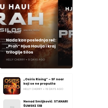
FEATURED
Nada kao poslednja reč:
„Prah“ Hjua Hauija i kraj
trilogije Silos
HELLY CHERRY
9 DAYS AGO
„Osiris Rising“ – SF noar
koji se ne propušta
HELLY CHERRY
19 DAYS AGO
Nenad Smiljković: STANARI
ŠUMSKE 13B