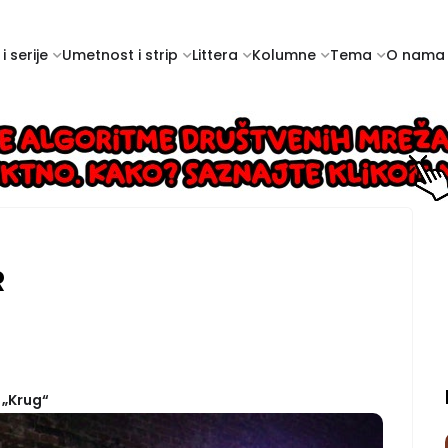
i serije
Umetnost i strip
Littera
Kolumne
Tema
O nama
R
 „Krug“