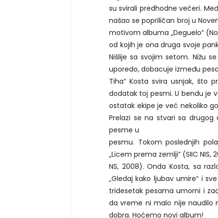
su svirali predhodne večeri. Među
našao se popriličan broj u Nove
motivom albuma „Deguelo“ (No 
od kojih je ona druga svoje pank
Nišlije sa svojim setom. Nižu s
uporedo, dobacuje između pesam
Tiha“ Kosta svira usnjak, što p
dodatak toj pesmi. U bendu je 
ostatak ekipe je već nekoliko go
Prelazi se na stvari sa drugog
pesme u
pesmu. Tokom poslednjih pola
„Licem prema zemlji“ (SIIC NIS, 
NS, 2008). Onda Kosta, sa razl
„Gledaj kako ljubav umire“ i sv
tridesetak pesama umorni i zado
da vreme ni malo nije naudilo
dobra. Hoćemo novi album!