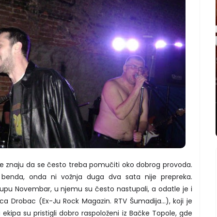
bije znaju da se često treba pomučiti oko dobrog provoda.
g benda, onda ni vožnja duga dva sata nije prepreka.
upu Novembar, u njemu su često nastupali, a odatle je i
ica Drobac (Ex-Ju Rock Magazin. RTV Šumadija...), koji je
i ekipa su pristigli dobro raspoloženi iz Bačke Topole, gde