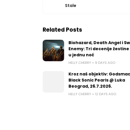
Stale
Related Posts
Biohazard, Death Angel i S
Enemy: Tri decenije žestine
u jednu noć
HELLY CHERRY
9 DAYS AGO
Kroz naš objektiv: Godsmac
Black Sonic Pearls @ Luka
Beograd, 26.7.2026.
HELLY CHERRY
12 DAYS AGO