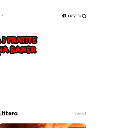
13k
3k
Littera
View all