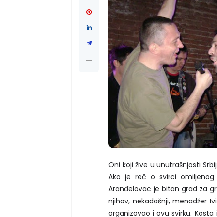
Oni koji žive u unutrašnjosti Sr
Ako je reč o svirci omiljeno
Aranđelovac je bitan grad za gr
njihov, nekadašnji, menadžer Iv
organizovao i ovu svirku. Kosta 