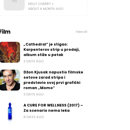
HELLY CHERRY
ABOUT A MONTH AGO
Film
View all
„Cathedral“ je stigao:
Karpenterov strip u prodaji,
album stiže u petak
3 DAYS AGO
Džon Kjusak napustio filmske
setove zarad stripa i
predstavio svoj prvi grafički
roman „Momo“
3 DAYS AGO
A CURE FOR WELLNESS (2017) –
Za scenario nema leka
8 DAYS AGO