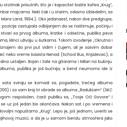
 stotinak prisutnih, što je i kapacitet bašte kafea „Krug“,
mbar majcama. Neki čak i u starim, odavno izbledelim, sa
Mans Land, 1994.). Oko jedanaest, nakon dve predgrupe,
 pozicije zastupala odbijanjem da se naštimuje, počinju i
e stvari sa prvog albuma, kratke i odsečne, publika peva
a, klinci uživaju u šutkama. Tokom izvođenje „Okrutna i
riznajem da prvi put vidim i čujem, ali je sasvim dobar
već neko vreme basista Nenad (School Bus, Knjaževac), a
dina ustaljen. Bojan i Sale na gitarama i Milan na bubnju.
 albuma, publika je još bučnija, a bend neumorno ide iz
 sata sviraju se komadi sa, pogađate, trećeg albuma
2000) i za sam kraj tri obrade sa albuma „Radulizam“ (SKC
ogom raspoložen, časti publiku sa, „Tvoje Oči Govore“ i
e se uz još jedan bis okončava. Nakon sat i po vremena i
voljni napuštamo „Krug“. Lepo je, još jednom, uveriti se
 njihovoj muzici, a da je u samom bendu atmosfera jako