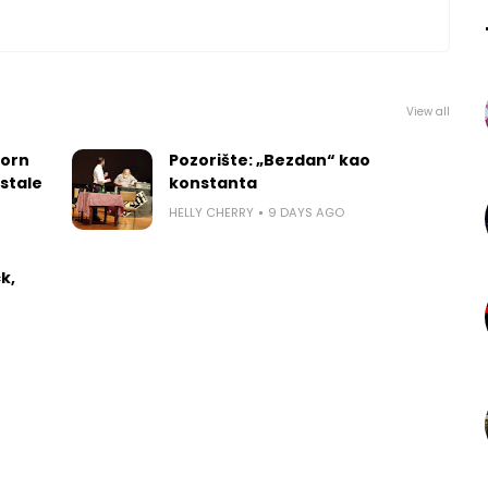
View all
worn
Pozorište: „Bezdan“ kao
 stale
konstanta
HELLY CHERRY
9 DAYS AGO
k,