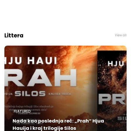
Littera
View all
FEATURED
Nada kao poslednja reč: „Prah“ Hjua
Hauija i kraj trilogije Silos