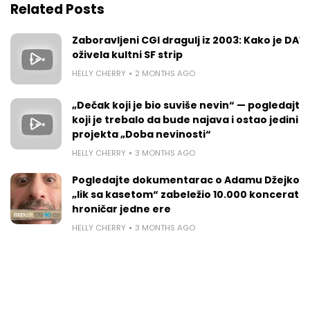
Related Posts
Zaboravljeni CGI dragulj iz 2003: Kako je DAV
oživela kultni SF strip
HELLY CHERRY
2 MONTHS AGO
„Dečak koji je bio suviše nevin“ — pogledajte 
koji je trebalo da bude najava i ostao jedini t
projekta „Doba nevinosti“
HELLY CHERRY
3 MONTHS AGO
Pogledajte dokumentarac o Adamu Džejkobs
„lik sa kasetom“ zabeležio 10.000 koncerata 
hroničar jedne ere
HELLY CHERRY
3 MONTHS AGO