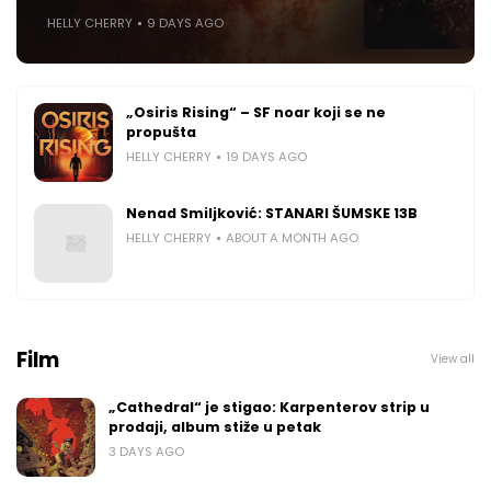
HELLY CHERRY
9 DAYS AGO
„Osiris Rising“ – SF noar koji se ne
propušta
HELLY CHERRY
19 DAYS AGO
Nenad Smiljković: STANARI ŠUMSKE 13B
HELLY CHERRY
ABOUT A MONTH AGO
Film
View all
„Cathedral“ je stigao: Karpenterov strip u
prodaji, album stiže u petak
3 DAYS AGO