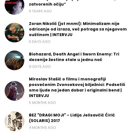
zatvorenih očiju“
5 YEARS AGO
Zoran Nikolić (jst mnml): Minimalizam nije
odricanje od izraza, već potraga za njegovom
suštinom | INTERVJU
5 DAYS AGO
Biohazard, Death Angel i Sworn Enemy: Tri
decenije žestine stale u jednu noć
9 DAYS AGO
Miroslav Stašić o filmu i monografiji
posvećenim Zvoncekovoj bilježnici: Podsetili
smo ljude na jedan dobar i originalni bend |
INTERVJU
5 MONTHS AGO
BEZ "DRAGI MOJI" - Lidija Jelisavčić Ćirić
(SOLARIS) 2017
4 MONTHS AGO