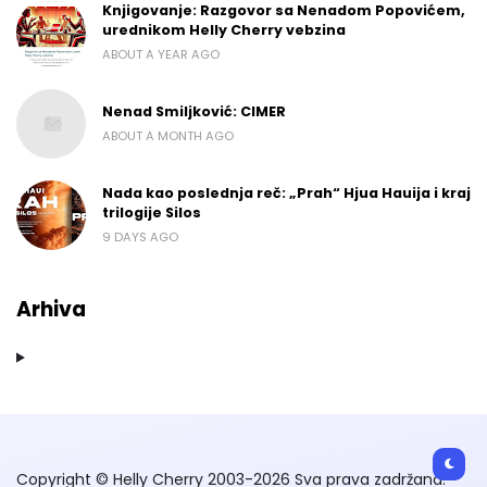
Knjigovanje: Razgovor sa Nenadom Popovićem,
urednikom Helly Cherry vebzina
ABOUT A YEAR AGO
Nenad Smiljković: CIMER
ABOUT A MONTH AGO
Nada kao poslednja reč: „Prah“ Hjua Hauija i kraj
trilogije Silos
9 DAYS AGO
Arhiva
Copyright © Helly Cherry 2003-2026 Sva prava zadržana.