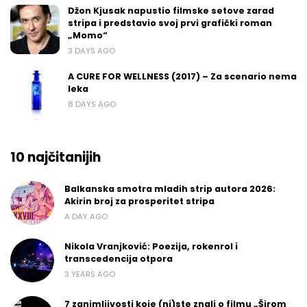
Džon Kjusak napustio filmske setove zarad
stripa i predstavio svoj prvi grafički roman
„Momo“
3 DAYS AGO
A CURE FOR WELLNESS (2017) – Za scenario nema
leka
8 DAYS AGO
10 najčitanijih
Balkanska smotra mladih strip autora 2026:
Akirin broj za prosperitet stripa
A DAY AGO
Nikola Vranjković: Poezija, rokenrol i
transcedencija otpora
3 YEARS AGO
7 zanimljivosti koje (ni)ste znali o filmu „Širom