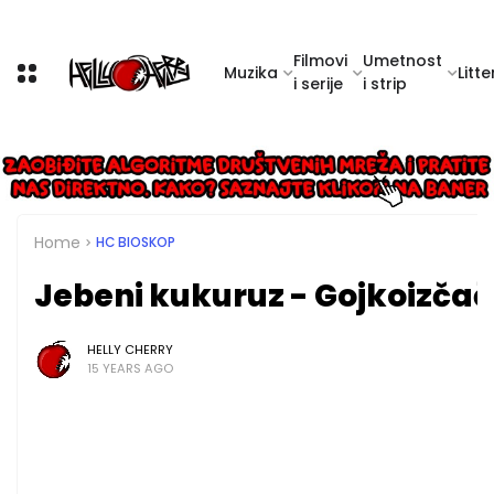
Filmovi
Umetnost
Muzika
Litte
i serije
i strip
Home
HC BIOSKOP
Jebeni kukuruz - Gojkoizča
HELLY CHERRY
15 YEARS AGO