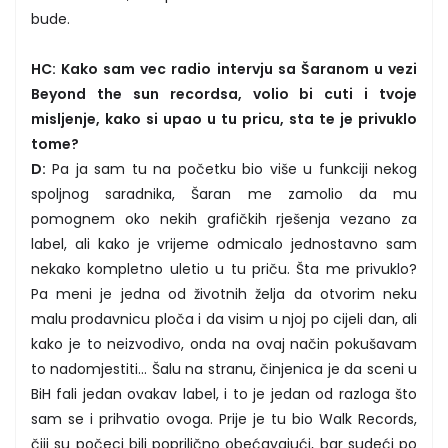
bude.
HC: Kako sam vec radio intervju sa Šaranom u vezi
Beyond the sun recordsa, volio bi cuti i tvoje
misljenje, kako si upao u tu pricu, sta te je privuklo
tome?
D:
Pa ja sam tu na početku bio više u funkciji nekog
spoljnog saradnika, Šaran me zamolio da mu
pomognem oko nekih grafičkih rješenja vezano za
label, ali kako je vrijeme odmicalo jednostavno sam
nekako kompletno uletio u tu priču. Šta me privuklo?
Pa meni je jedna od životnih želja da otvorim neku
malu prodavnicu ploča i da visim u njoj po cijeli dan, ali
kako je to neizvodivo, onda na ovaj način pokušavam
to nadomjestiti... Šalu na stranu, činjenica je da sceni u
BiH fali jedan ovakav label, i to je jedan od razloga što
sam se i prihvatio ovoga. Prije je tu bio Walk Records,
čiji su počeci bili poprilično obećavajući, bar sudeći po