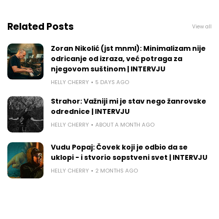
Related Posts
View all
Zoran Nikolić (jst mnml): Minimalizam nije
odricanje od izraza, već potraga za
njegovom suštinom | INTERVJU
HELLY CHERRY
5 DAYS AGO
Strahor: Važniji mi je stav nego žanrovske
odrednice | INTERVJU
HELLY CHERRY
ABOUT A MONTH AGO
Vudu Popaj: Čovek koji je odbio da se
uklopi - i stvorio sopstveni svet | INTERVJU
HELLY CHERRY
2 MONTHS AGO