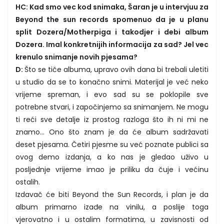
HC: Kad smo vec kod snimaka, Šaran je u intervjuu za
Beyond the sun records spomenuo da je u planu
split Dozera/Motherpiga i takodjer i debi album
Dozera. Imal konkretnijih informacija za sad? Jel vec
krenulo snimanje novih pjesama?
D:
Što se tiče albuma, upravo ovih dana bi trebali uletiti
u studio da se to konačno snimi. Materijal je već neko
vrijeme spreman, i evo sad su se poklopile sve
potrebne stvari, i započinjemo sa snimanjem. Ne mogu
ti reći sve detalje iz prostog razloga što ih ni mi ne
znamo... Ono što znam je da će album sadržavati
deset pjesama. Četiri pjesme su već poznate publici sa
ovog demo izdanja, a ko nas je gledao uživo u
posljednje vrijeme imao je priliku da čuje i većinu
ostalih.
Izdavač će biti Beyond the Sun Records, i plan je da
album primarno izađe na vinilu, a poslije toga
vjerovatno i u ostalim formatima, u zavisnosti od