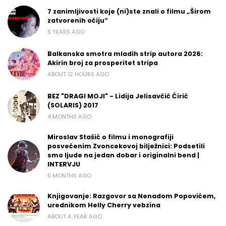
7 zanimljivosti koje (ni)ste znali o filmu „Širom
zatvorenih očiju“
5 YEARS AGO
Balkanska smotra mladih strip autora 2026:
Akirin broj za prosperitet stripa
ABOUT 12 HOURS AGO
BEZ "DRAGI MOJI" - Lidija Jelisavčić Ćirić
(SOLARIS) 2017
4 MONTHS AGO
Miroslav Stašić o filmu i monografiji
posvećenim Zvoncekovoj bilježnici: Podsetili
smo ljude na jedan dobar i originalni bend |
INTERVJU
5 MONTHS AGO
Knjigovanje: Razgovor sa Nenadom Popovićem,
urednikom Helly Cherry vebzina
ABOUT A YEAR AGO