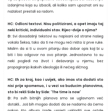
izdanjima koja su izbacili, ali koliko sam upoznat oni su
nažalost prestali sa radom.
HC: Odlicni textovi. Nisu politizirani, a opet imaju taj
neki kriticki, individualni stav. Rijec-dvije o njima?
D:
Svi dosadašnji tekstovi su napisani od strane našeg
vokala Šeksa, tako da ti ne mogu reći ništa iz prve ruke.
Mislim da si ti u ovom pitanju dao dobar opis koji bi u
biti i bio odgovor na ovo pitanje. Jednostavno to su
neki pogledi na život i dešavanja u njemu, bez
propagiranja ikakvih ideologija ili nečeg sličnog.
HC: Eh za kraj, kao i uvijek, ako imas sta dodati sto
nisi prije spomenuo, i u vezi sa buducim planovima,
sto bi rekli Side by Side: 'The time is now'
D:
Pa svih bitnijih planova smo se uglavnom već
dotakli... Još bih mogao dodati da se nadamo da ćemo
nakon što album izađe uspjeti uskladiti sve ostale