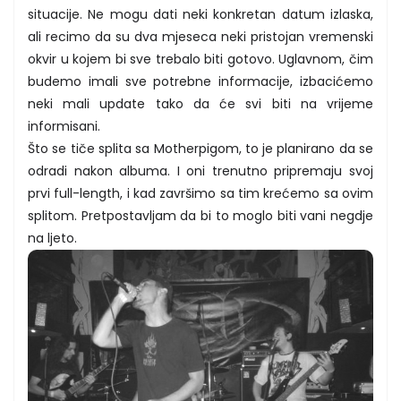
situacije. Ne mogu dati neki konkretan datum izlaska,
ali recimo da su dva mjeseca neki pristojan vremenski
okvir u kojem bi sve trebalo biti gotovo. Uglavnom, čim
budemo imali sve potrebne informacije, izbacićemo
neki mali update tako da će svi biti na vrijeme
informisani.
Što se tiče splita sa Motherpigom, to je planirano da se
odradi nakon albuma. I oni trenutno pripremaju svoj
prvi full-length, i kad završimo sa tim krećemo sa ovim
splitom. Pretpostavljam da bi to moglo biti vani negdje
na ljeto.