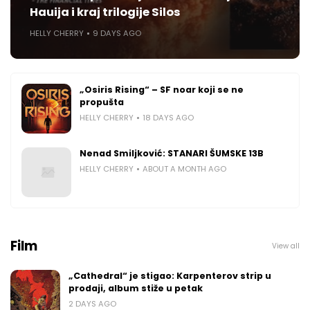
Hauija i kraj trilogije Silos
HELLY CHERRY
9 DAYS AGO
„Osiris Rising“ – SF noar koji se ne
propušta
HELLY CHERRY
18 DAYS AGO
Nenad Smiljković: STANARI ŠUMSKE 13B
HELLY CHERRY
ABOUT A MONTH AGO
Film
View all
„Cathedral“ je stigao: Karpenterov strip u
prodaji, album stiže u petak
2 DAYS AGO