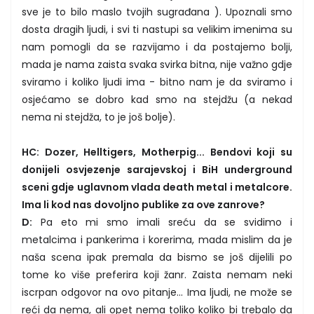
sve je to bilo maslo tvojih sugrađana ). Upoznali smo
dosta dragih ljudi, i svi ti nastupi sa velikim imenima su
nam pomogli da se razvijamo i da postajemo bolji,
mada je nama zaista svaka svirka bitna, nije važno gdje
sviramo i koliko ljudi ima - bitno nam je da sviramo i
osjećamo se dobro kad smo na stejdžu (a nekad
nema ni stejdža, to je još bolje).
HC: Dozer, Helltigers, Motherpig... Bendovi koji su
donijeli osvjezenje sarajevskoj i BiH underground
sceni gdje uglavnom vlada death metal i metalcore.
Ima li kod nas dovoljno publike za ove zanrove?
D:
Pa eto mi smo imali sreću da se svidimo i
metalcima i pankerima i korerima, mada mislim da je
naša scena ipak premala da bismo se još dijelili po
tome ko više preferira koji žanr. Zaista nemam neki
iscrpan odgovor na ovo pitanje... Ima ljudi, ne može se
reći da nema, ali opet nema toliko koliko bi trebalo da