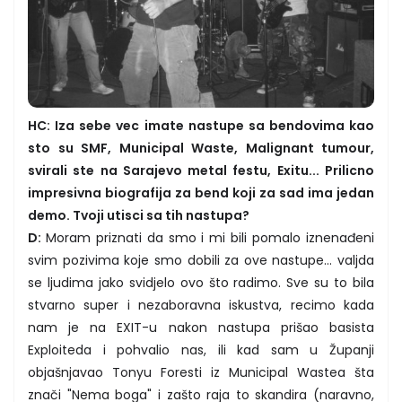
HC: Iza sebe vec imate nastupe sa bendovima kao
sto su SMF, Municipal Waste, Malignant tumour,
svirali ste na Sarajevo metal festu, Exitu... Prilicno
impresivna biografija za bend koji za sad ima jedan
demo. Tvoji utisci sa tih nastupa?
D:
Moram priznati da smo i mi bili pomalo iznenađeni
svim pozivima koje smo dobili za ove nastupe... valjda
se ljudima jako svidjelo ovo što radimo. Sve su to bila
stvarno super i nezaboravna iskustva, recimo kada
nam je na EXIT-u nakon nastupa prišao basista
Exploiteda i pohvalio nas, ili kad sam u Županji
objašnjavao Tonyu Foresti iz Municipal Wastea šta
znači "Nema boga" i zašto raja to skandira (naravno,