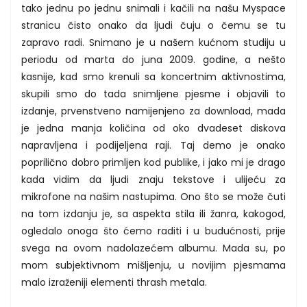
tako jednu po jednu snimali i kačili na našu Myspace
stranicu čisto onako da ljudi čuju o čemu se tu
zapravo radi. Snimano je u našem kućnom studiju u
periodu od marta do juna 2009. godine, a nešto
kasnije, kad smo krenuli sa koncertnim aktivnostima,
skupili smo do tada snimljene pjesme i objavili to
izdanje, prvenstveno namijenjeno za download, mada
je jedna manja količina od oko dvadeset diskova
napravljena i podijeljena raji. Taj demo je onako
poprilično dobro primljen kod publike, i jako mi je drago
kada vidim da ljudi znaju tekstove i ulijeću za
mikrofone na našim nastupima. Ono što se može čuti
na tom izdanju je, sa aspekta stila ili žanra, kakogod,
ogledalo onoga što ćemo raditi i u budućnosti, prije
svega na ovom nadolazećem albumu. Mada su, po
mom subjektivnom mišljenju, u novijim pjesmama
malo izraženiji elementi thrash metala.