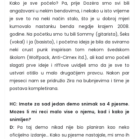
Kako je sve počelo? Pa, prije Dozëra smo svi bili
angažovani u nekim bendovima, i nekako u isto vrijeme
je sve to na neki način stalo, što je u dobroj mjeri
kumovalo nastanku benda negdje krajem 2008.
godine. Na početku smo tu bili Sommy (gitarista), Šeks
(vokal) i ja (basista), i početna ideja je bila da sviramo
neki crust punk inspirisan tom nekom švedskom
školom (Wolfpack, Anti-Cimex itd.), ali kad smo počeli
slagati prve ideje i riffove uvidjeli smo da je sve to
ustvari otišlo u malo drugačijem pravcu. Nakon par
mjeseci nam se pridružio Zira na bubnjevima i time je
postava kompletirana.
HC: Imate za sad jedan demo snimak sa 4 pjesme.
Mozes li mi reci malo vise o njemu, kad i kako je
snimljen?
D:
Pa taj demo nikad nije bio planiran kao neko
oficijelno izdanje... Kako su pjesme nastajale, mi smo ih