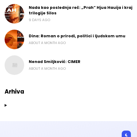
Nada kao poslednja reč: „Prah“ Hjua Hauija i kraj
trilogije Silos
9 DAYS AGO
Dina: Roman o prirodi, politici i ljudskom umu
ABOUT A MONTH AGO
Nenad Smiljković: CIMER
ABOUT A MONTH AGO
Arhiva