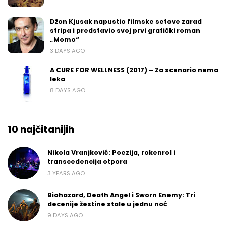
Džon Kjusak napustio filmske setove zarad
stripa i predstavio svoj prvi grafički roman
„Momo“
3 DAYS AGO
A CURE FOR WELLNESS (2017) – Za scenario nema
leka
8 DAYS AGO
10 najčitanijih
Nikola Vranjković: Poezija, rokenrol i
transcedencija otpora
3 YEARS AGO
Biohazard, Death Angel i Sworn Enemy: Tri
decenije žestine stale u jednu noć
9 DAYS AGO