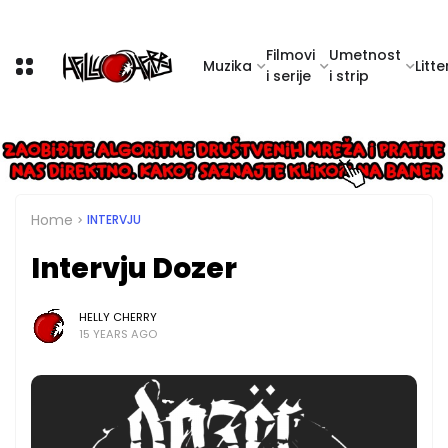
Filmovi
Umetnost
Muzika
Litte
i serije
i strip
Home
INTERVJU
Intervju Dozer
HELLY CHERRY
15 YEARS AGO