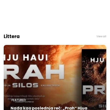
Littera
View all
FEATURED
Nada kao poslednja reč: „Prah“ Hjua