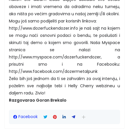
obaveze i imati vremena da odradimo neku turneju,
ako ništa po većim gradovima u našoj zemlji i/ili okolini.
Mogu još samo podijeliti par korisnih linkova:
http://www.dozerfuckendozer.info je naš sajt na kojem
se mogu naći osnovni podaci o bendu, te poslušati i
skinuti taj demo o kojem smo govorili. Naša Myspace
stranica se nalazi na
http://www.myspace.com/dozerfuckendozer, a
prisutni smo i na Facebooku:
http://www.facebook.com/dozermetalpunk
Želio bih još jednom da ti se zahvalim za ovaj intervju, i
poželim sve najbolje tebi i Helly Cherry webzineu u
daljem radu. Zivio!
Razgovarao Goran Brekalo
Facebook