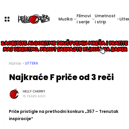
Filmovi
Umetnost
Muzika
Litte
i serije
i strip
Home
LITTERA
Najkraće F priče od 3 reči
HELLY CHERRY
15 YEARS AGO
Priče pristigle na prethodni konkurs „357 – Trenutak
inspiracije“