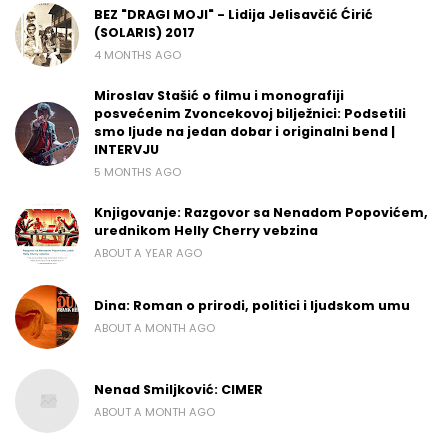
BEZ "DRAGI MOJI" - Lidija Jelisavčić Ćirić
(SOLARIS) 2017
4 MONTHS AGO
Miroslav Stašić o filmu i monografiji
posvećenim Zvoncekovoj bilježnici: Podsetili
smo ljude na jedan dobar i originalni bend |
INTERVJU
5 MONTHS AGO
Knjigovanje: Razgovor sa Nenadom Popovićem,
urednikom Helly Cherry vebzina
ABOUT A YEAR AGO
Dina: Roman o prirodi, politici i ljudskom umu
ABOUT A MONTH AGO
Nenad Smiljković: CIMER
ABOUT A MONTH AGO