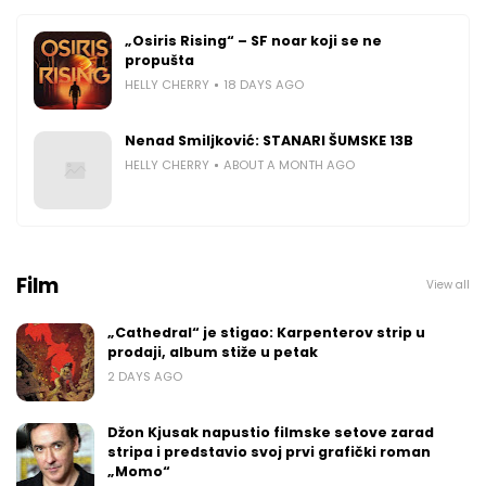
„Osiris Rising“ – SF noar koji se ne
propušta
HELLY CHERRY
18 DAYS AGO
Nenad Smiljković: STANARI ŠUMSKE 13B
HELLY CHERRY
ABOUT A MONTH AGO
Film
View all
„Cathedral“ je stigao: Karpenterov strip u
prodaji, album stiže u petak
2 DAYS AGO
Džon Kjusak napustio filmske setove zarad
stripa i predstavio svoj prvi grafički roman
„Momo“