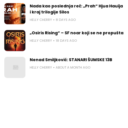
Nada kao poslednja reč: „Prah“ Hjua Hauija
i kraj trilogije Silos
HELLY CHERRY
8 DAYS AGO
„Osiris Rising“ – SF noar koji se ne propušta
HELLY CHERRY
18 DAYS AGO
Nenad Smiljković: STANARI ŠUMSKE 13B
HELLY CHERRY
ABOUT A MONTH AGO