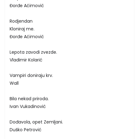
Đorđe Aćimović
Rodjendan
Kloniraj me.
Đorđe Aćimović
Lepota zavodi zvezde.
Vladimir Kolarić
Vampiri doniraju krv.
Wall
Bila nekad priroda.
Ivan Vukadinović
Dođavola, opet Zemljani.
Duško Petrović