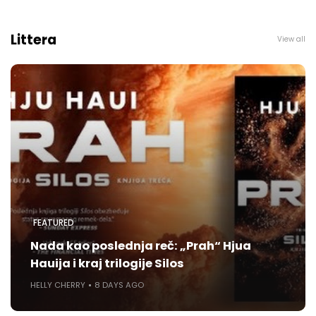
Littera
View all
FEATURED
Nada kao poslednja reč: „Prah“ Hjua
Hauija i kraj trilogije Silos
HELLY CHERRY
8 DAYS AGO