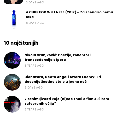
3 DAYS AGO
A CURE FOR WELLNESS (2017) – Za scenario nema
leka
8 DAYS AGO
10 najčitanijih
Nikola Vranjković: Poezija, rokenrol i
transcedencija otpora
3 YEARS AGO
Biohazard, Death Angel i Sworn Enemy: Tri
decenije žestine stale u jednu noć
8 DAYS AGO
7 zanimljivosti koje (ni)ste znali o filmu „Širom
zatvorenih očiju“
5 YEARS AGO