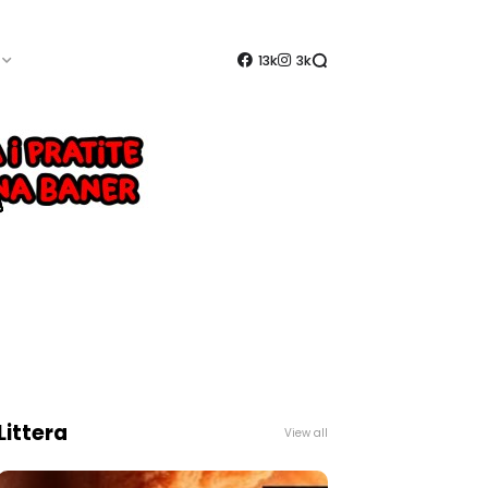
13k
3k
Littera
View all
ću,