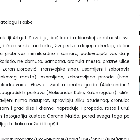
atalogu izložbe
leriji Artget čovek je, baš kao i u kineskoj umetnosti, sveden
 biće iz senke, na tačku, živog stvora kojeg određuje, definiše gr
a grabi vas nemilosrdno i šamara, podsećajući vas da je čo
 koristio, ne obrnuto. Samotna, oronula mesta, prazne ulice i trg
 Zoran Đorđević, Tramvajske šine), usamljeni i zaboravljeni lju
Brankovog mosta), osamljena, zaboravljena priroda (Ivan Stan
kodnevnice. Gužve i život u centru grada (Aleksandar Mirkov
 beogradskih parkova (Aleksandar Kelić, Kalemegdan), ulična vr
tavljeni njima nasuprot, ispravljaju sliku otuđenog, oronulog gra
nizam i grad diše i drema, napreduje i propada, raste i urušava 
ih fotografija kustosa Gorana Malića, pored svega toga pokazuj
jaj i te kako može biti opšti.
/Likovniprogram/LikovniNajave/tabid/1086/AnnID/1109/language/