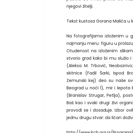
njegovi žitelji.
Tekst kustosa Gorana Malića u k
Na fotografijama izloženim u ga
najmanju meru: figuru u prolazu,
Otuđenost na izloženim slikam
stvorio grad kako bi mu služio i
(Aleksa M. Trbović, Neobazrivo;
skitnice (Fadil Šarki, Ispod 
Zemunski kej) deo su naše sva
Beograd u noći 1), mir i lepota
(Branislav Strugar, Petlja), pos
Baš kao i svaki drugi živi orga
provodi se i dosađuje. Izbor ov
jednu drugu stvar: da ličan doživl
http://www.kcb.org.rs/Programi