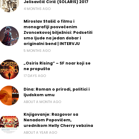
Jelisavčić Ćirić (SOLARIS) 2017
4 MONTHS AGO
Miroslav Stašić o filmu i
monografiji posvećenim
Zvoncekovoj bilježnici: Podsetili
smo ljude na jedan dobar i
originalni bend | INTERVJU
5 MONTHS AGO
„Osiris Rising“ – SF noar koji se
ne propušta
17 DAYS AGO
Dina: Roman o prirodi, politici i
ljudskom umu
ABOUT A MONTH AGO
Knjigovanje: Razgovor sa
Nenadom Popovićem,
urednikom Helly Cherry vebzina
ABOUT A YEAR AGO