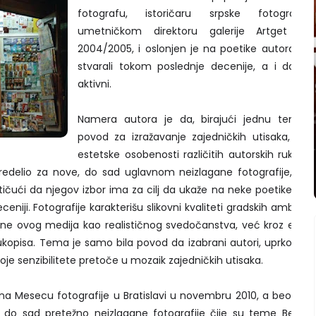
fotografu, istoričaru srpske fotografij
umetničkom direktoru galerije Artget KC
2004/2005, i oslonjen je na poetike autora koji
stvarali tokom poslednje decenije, a i danas
aktivni.
Namera autora je da, birajući jednu temu 
povod za izražavanje zajedničkih utisaka, pok
estetske osobenosti različitih autorskih rukopis
predelio za nove, do sad uglavnom neizlagane fotografije, čije
ističući da njegov izbor ima za cilj da ukaže na neke poetike koje
niji. Fotografije karakterišu slikovni kvaliteti gradskih ambijena
bine ovog medija kao realističnog svedočanstva, već kroz estet
rukopisa. Tema je samo bila povod da izabrani autori, uprkos lič
oje senzibilitete pretoče u mozaik zajedničkih utisaka.
 na Mesecu fotografije u Bratislavi u novembru 2010, a beograd
di, do sad pretežno neizlagane fotografije čije su teme Beogra