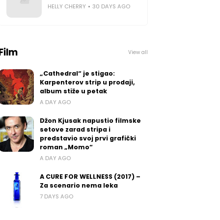
HELLY CHERRY
30 DAYS AGO
Film
View all
 na
ad.
„Cathedral“ je stigao:
Karpenterov strip u prodaji,
vek
album stiže u petak
ovi
A DAY AGO
di,
ić,
Džon Kjusak napustio filmske
setove zarad stripa i
ić,
predstavio svoj prvi grafički
eva
roman „Momo“
da.
A DAY AGO
se,
A CURE FOR WELLNESS (2017) –
e i
Za scenario nema leka
7 DAYS AGO
sr-