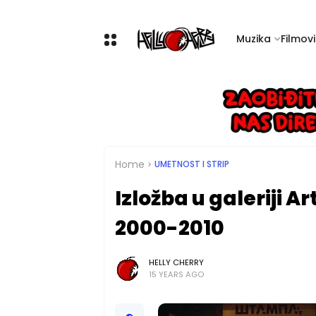
Muzika
Filmovi 
Home
UMETNOST I STRIP
Izložba u galeriji A
2000-2010
HELLY CHERRY
15 YEARS AGO