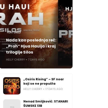
e i
B-a
 su
 su
FEATURED
Nada kao poslednja reč:
kao
„Prah“ Hjua Hauija i kraj
aže
trilogije Silos
a u
 su
HELLY CHERRY
7 DAYS AGO
 su
ta,
ske
„Osiris Rising“ – SF noar
nim
koji se ne propušta
HELLY CHERRY
17 DAYS AGO
ska
Nenad Smiljković: STANARI
ŠUMSKE 13B
d i