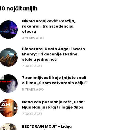
10 najčitanijih
Nikola Vranjković: Poezija,
rokenrol i transcedencija
otpora
3 YEARS AGO
View all
Biohazard, Death Angel i Sworn
Enemy: Tri decenije žestine
ove
stale u jednu noć
7 DAYS AGO
7 zanimljivosti koje (ni)ste znali
o filmu „Širom zatvorenih očiju“
5 YEARS AGO
Nada kao poslednja reč: „Prah“
Hjua Hauija i kraj trilogije Silos
7 DAYS AGO
BEZ "DRAGI MOJI" - Lidija