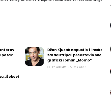
penterov
Džon Kjusak napustio filmske set
 u petak
zarad stripa i predstavio svoj prvi
grafički roman „Momo“
HELLY CHERRY
A DAY AGO
 su „Šokovi