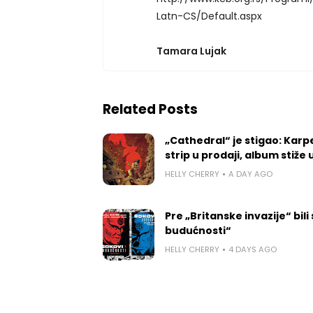
Latn-CS/Default.aspx
Tamara Lujak
Related Posts
„Cathedral“ je stigao: Kar
strip u prodaji, album stiže
HELLY CHERRY
A DAY AGO
Pre „Britanske invazije“ bili
budućnosti“
HELLY CHERRY
4 DAYS AGO