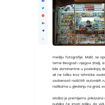
mediju fotografije. Malić se o
teme Beograd i njegovi žitelji, 
bile dominantne u poslednjoj dece
ali ne toliko kroz tehničke oso
osobenosti različitih autorskih 
razlikama u gledanju na grad, sv
Izložba je premijerno prikazana
publika će imati priliku da vi