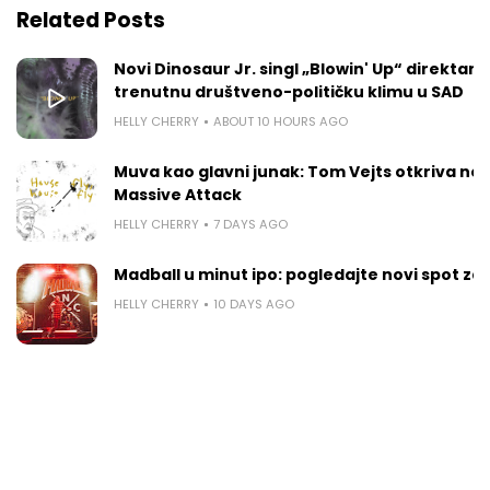
Related Posts
Novi Dinosaur Jr. singl „Blowin' Up“ direktan
trenutnu društveno-političku klimu u SAD
HELLY CHERRY
ABOUT 10 HOURS AGO
Muva kao glavni junak: Tom Vejts otkriva ne
Massive Attack
HELLY CHERRY
7 DAYS AGO
Madball u minut ipo: pogledajte novi spot za
HELLY CHERRY
10 DAYS AGO