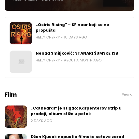
„Osiris Rising“ – SF noar koji se ne
propušta
HELLY CHERRY
18 DAYS AGO
Nenad Smiljković: STANARI ŠUMSKE 13B
HELLY CHERRY
ABOUT A MONTH AGO
Film
View all
„Cathedral“ je stigao: Karpenterov strip u
prodaji, album stiže u petak
2 DAYS AGO
Džon Kjusak napustio filmske setove zarad