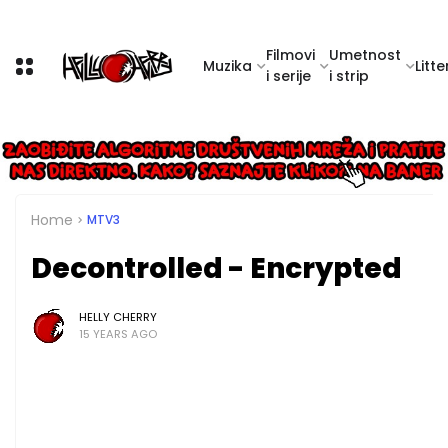
Filmovi
Umetnost
Muzika
Litte
i serije
i strip
Home
MTV3
Decontrolled - Encrypted
HELLY CHERRY
15 YEARS AGO