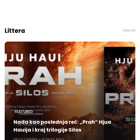
Littera
View all
FEATURED
Nada kao poslednja reč: „Prah“ Hjua
Hauija i kraj trilogije Silos
HELLY CHERRY
8 DAYS AGO