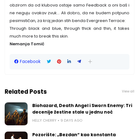
obzirom da od klubova ostaje samo Feedback a oni baš i
ne neguju ovakav zvuk... Ali dobro, da ne budem potpuno
pesimističan, za kraj jedan stih benda Evergreen Terrace:
Through black and blue, through thick and thin, it takes
much more to break this skin.
Nemanja Tomić
Facebook
Related Posts
View all
Biohazard, Death Angel i Sworn Enemy: Tri
decenije žestine stale u jednu noć
HELLY CHERRY
9 DAYS AGO
Pozorište: „Bezdan“ kao konstanta