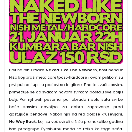
Prvi na binu izlaze
Naked Like The Newborn
, novi bend iz
Niša koji praši metalcore/post-hardcore i ovom prilikom su
prvi put nastupili u postavi sa tri gitare. Fino to zvuči sasvim,
primećuje se da svakom novom svirkom postaju sve bolji i
bolji. Par njihovih pesama, par obrada i pola sata svirke
beše sasvim dovoljno za dobro zagrevanje pred
gostujuće bendove. Nakon njih na red dolaze kruševljani,
No Way Back
, koji su već svirali u Nišu pre nekoliko godina
kao predgrupa Eyesburnu mada se retko ko toga seća.