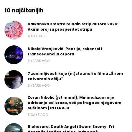
10 najčitanijih
Balkanska smotra mladih strip autora 2026:
Akirin broj za prosperitet stripa
A DAY AGO
Nikola Vranjković: Poezija, rokenrol i
transcedencija otpora
3 YEARS AGO
7 zanimljivosti koje (ni)ste znali o filmu „Širom
zatvorenih očiju“
5 YEARS AGO
Zoran Nikolić (jst mnml): Minimalizam nije
odricanje od izraza, već potraga za njegovom
suštinom | INTERVJU
5 DAYS AGO
Biohazard, Death Angel i Sworn Enemy: Tri
decenije žestine stale u jednu noć