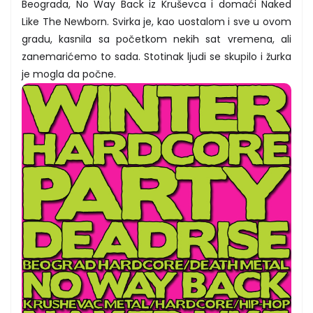
Beograda, No Way Back iz Kruševca i domaći Naked
Like The Newborn. Svirka je, kao uostalom i sve u ovom
gradu, kasnila sa početkom nekih sat vremena, ali
zanemarićemo to sada. Stotinak ljudi se skupilo i žurka
je mogla da počne.