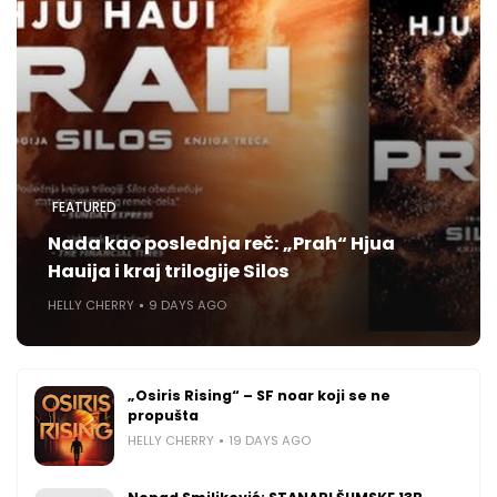
FEATURED
Nada kao poslednja reč: „Prah“ Hjua
Hauija i kraj trilogije Silos
HELLY CHERRY
9 DAYS AGO
„Osiris Rising“ – SF noar koji se ne
propušta
HELLY CHERRY
19 DAYS AGO