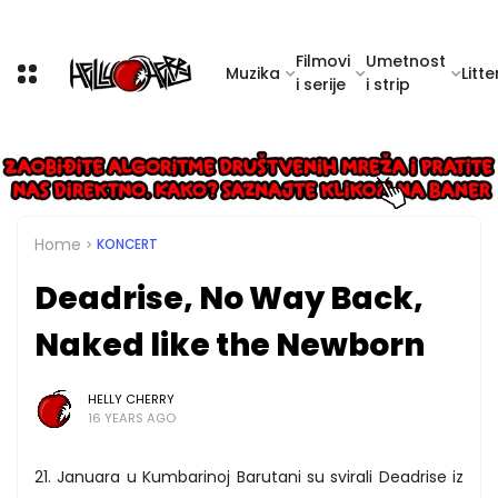
Filmovi
Umetnost
Muzika
Litte
i serije
i strip
Home
KONCERT
Deadrise, No Way Back,
Naked like the Newborn
HELLY CHERRY
16 YEARS AGO
21. Januara u Kumbarinoj Barutani su svirali Deadrise iz