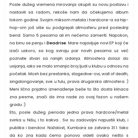
Posle dužeg vremena mirovanja okupili su novu postavu i
nastavili sa radom, rekoše nam da očekujemo album
tokom godine. Svojim miksom metala i hardcore-a sa hip-
hop-om još više su podgrejali atmosferu pred poslednji
bend. Samo 5 pesama ali im nećemo zameriti. Napokon,
na binu se penju i
Deadrise
. Mare najavljuje novi EP koji će
izaći uskoro, sa kog sviraju par novih pesama uz već
poznate stvari sa ranijih izdanja. Atmosfera dolazi do
usijanja, iako se malo smanjio broj ljudi u klubu u odnosu na
početak. Mosh bez prestanka, stagedive-ovi, wall of death,
singalongovanje, sve u fulu, prava drugarska atmosfera :)
Meni lično prijatno iznenađenje beše to što dosta klinaca
zna pesme, znači da ima nade za ovaj fazon u našem
gradu :)
Eto, posle dužeg perioda jedna prava hardcore/metal
svirka u Nišu, i to kakva... Svi su zadovoljni napustili klub, i
publika i bendovi. Nažalost, Kumbara se zatvara 31.1. tako
da ko zna kada ćemo ponovo videti ovako nešto s