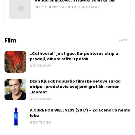
Nenad Smiljković: STANARI ŠUMSKE 13B
HELLY CHERRY
ABOUT A MONTH AGO
Film
View all
„Cathedral“ je stigao: Karpenterov strip u
prodaji, album stiže u petak
3 DAYS AGO
Džon Kjusak napustio filmske setove zarad
stripa i predstavio svoj prvi grafički roman
„Momo“
3 DAYS AGO
A CURE FOR WELLNESS (2017) – Za scenario nema
leka
8 DAYS AGO