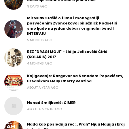
9 DAYS AGO
Miroslav Stašić o filmu i monografiji
posvećenim Zvoncekovoj bilježnici: Podsetili
smo ljude na jedan dobar i originalni bend |
INTERVJU
5 MONTHS AGO
BEZ "DRAGI MOJI" - Lidija Jelisavčić Ćirić
(SOLARIS) 2017
4 MONTHS AGO
Knjigovanje: Razgovor sa Nenadom Popovićem,
urednikom Helly Cherry vebzina
ABOUT A YEAR AGO
Nenad Smiljković: CIMER
ABOUT A MONTH AGO
Nada kao poslednja reč: „Prah“ Hjua Hauija i kraj