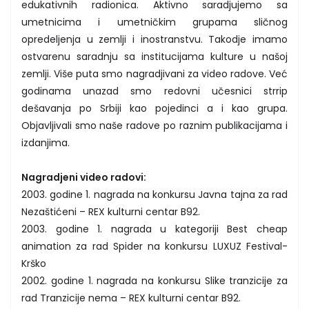
edukativnih radionica. Aktivno saradjujemo sa
umetnicima i umetničkim grupama sličnog
opredeljenja u zemlji i inostranstvu. Takodje imamo
ostvarenu saradnju sa institucijama kulture u našoj
zemlji. Više puta smo nagradjivani za video radove. Već
godinama unazad smo redovni učesnici strrip
dešavanja po Srbiji kao pojedinci a i kao grupa.
Objavljivali smo naše radove po raznim publikacijama i
izdanjima.
Nagradjeni video radovi:
2003. godine 1. nagrada na konkursu Javna tajna za rad
Nezaštićeni – REX kulturni centar B92.
2003. godine 1. nagrada u kategoriji Best cheap
animation za rad Spider na konkursu LUXUZ Festival-
Krško
2002. godine 1. nagrada na konkursu Slike tranzicije za
rad Tranzicije nema – REX kulturni centar B92.