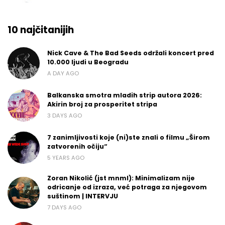
10 najčitanijih
Nick Cave & The Bad Seeds održali koncert pred
10.000 ljudi u Beogradu
A DAY AGO
Balkanska smotra mladih strip autora 2026:
Akirin broj za prosperitet stripa
3 DAYS AGO
7 zanimljivosti koje (ni)ste znali o filmu „Širom
zatvorenih očiju“
5 YEARS AGO
Zoran Nikolić (jst mnml): Minimalizam nije
odricanje od izraza, već potraga za njegovom
suštinom | INTERVJU
7 DAYS AGO