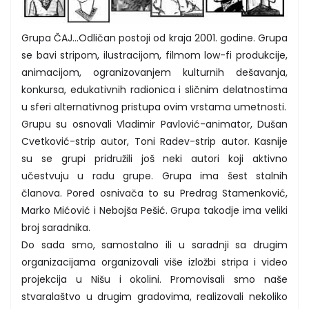
Grupa ČAJ...Odličan postoji od kraja 2001. godine. Grupa
se bavi stripom, ilustracijom, filmom low-fi produkcije,
animacijom, ogranizovanjem kulturnih dešavanja,
konkursa, edukativnih radionica i sličnim delatnostima
u sferi alternativnog pristupa ovim vrstama umetnosti.
Grupu su osnovali Vladimir Pavlović-animator, Dušan
Cvetković-strip autor, Toni Radev-strip autor. Kasnije
su se grupi pridružili još neki autori koji aktivno
učestvuju u radu grupe. Grupa ima šest stalnih
članova. Pored osnivača to su Predrag Stamenković,
Marko Mićović i Nebojša Pešić. Grupa takodje ima veliki
broj saradnika.
Do sada smo, samostalno ili u saradnji sa drugim
organizacijama organizovali više izložbi stripa i video
projekcija u Nišu i okolini. Promovisali smo naše
stvaralaštvo u drugim gradovima, realizovali nekoliko