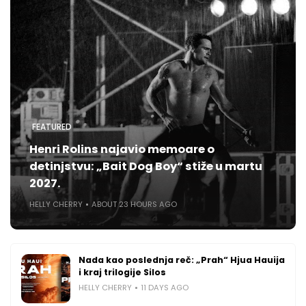
FEATURED
Henri Rolins najavio memoare o
detinjstvu: „Bait Dog Boy“ stiže u martu
2027.
HELLY CHERRY
ABOUT 23 HOURS AGO
Nada kao poslednja reč: „Prah“ Hjua Hauija
i kraj trilogije Silos
HELLY CHERRY
11 DAYS AGO