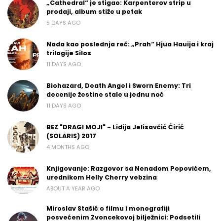
„Cathedral“ je stigao: Karpenterov strip u
prodaji, album stiže u petak
5 DAYS AGO
Nada kao poslednja reč: „Prah“ Hjua Hauija i kraj
trilogije Silos
11 DAYS AGO
Biohazard, Death Angel i Sworn Enemy: Tri
decenije žestine stale u jednu noć
11 DAYS AGO
BEZ "DRAGI MOJI" - Lidija Jelisavčić Ćirić
(SOLARIS) 2017
4 MONTHS AGO
Knjigovanje: Razgovor sa Nenadom Popovićem,
urednikom Helly Cherry vebzina
ABOUT A YEAR AGO
Miroslav Stašić o filmu i monografiji
posvećenim Zvoncekovoj bilježnici: Podsetili