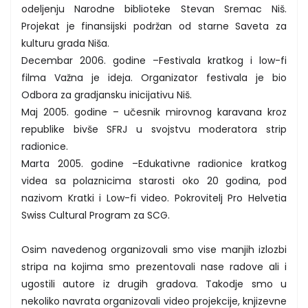
odeljenju Narodne biblioteke Stevan Sremac Niš.
Projekat je finansijski podržan od starne Saveta za
kulturu grada Niša.
Decembar 2006. godine –Festivala kratkog i low-fi
filma Važna je ideja. Organizator festivala je bio
Odbora za gradjansku inicijativu Niš.
Maj 2005. godine – učesnik mirovnog karavana kroz
republike bivše SFRJ u svojstvu moderatora strip
radionice.
Marta 2005. godine –Edukativne radionice kratkog
videa sa polaznicima starosti oko 20 godina, pod
nazivom Kratki i Low-fi video. Pokrovitelj Pro Helvetia
Swiss Cultural Program za SCG.
Osim navedenog organizovali smo vise manjih izlozbi
stripa na kojima smo prezentovali nase radove ali i
ugostili autore iz drugih gradova. Takodje smo u
nekoliko navrata organizovali video projekcije, knjizevne