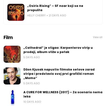
„Osiris Rising“ – SF noar koji se ne
propušta
HELLY CHERRY
21 DAYS AGO
Film
View all
„Cathedral“ je stigao: Karpenterov strip u
prodaji, album stiže u petak
5 DAYS AGO
Džon Kjusak napustio filmske setove zarad
stripa i predstavio svoj prvi grafički roman
„Momo“
5 DAYS AGO
A CURE FOR WELLNESS (2017) – Za scenario nema
leka
10 DAYS AGO