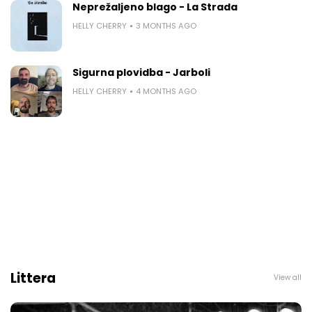
Neprežaljeno blago - La Strada
HELLY CHERRY
3 MONTHS AGO
Sigurna plovidba - Jarboli
HELLY CHERRY
4 MONTHS AGO
Littera
View all