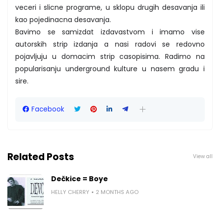
veceri i slicne programe, u sklopu drugih desavanja ili
kao pojedinacna desavanja.
Bavimo se samizdat izdavastvom i imamo vise
autorskih strip izdanja a nasi radovi se redovno
pojavljuju u domacim strip casopisima. Radimo na
popularisanju underground kulture u nasem gradu i
sire.
Facebook
Related Posts
View all
Dečkice = Boye
HELLY CHERRY
2 MONTHS AGO