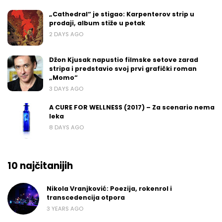
„Cathedral“ je stigao: Karpenterov strip u
prodaji, album stiže u petak
2 DAYS AGO
Džon Kjusak napustio filmske setove zarad
stripa i predstavio svoj prvi grafički roman
„Momo“
3 DAYS AGO
A CURE FOR WELLNESS (2017) – Za scenario nema
leka
8 DAYS AGO
10 najčitanijih
Nikola Vranjković: Poezija, rokenrol i
transcedencija otpora
3 YEARS AGO