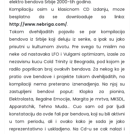
elektro bendova Srbije 2000-tih godina.
Kompilaciju osim u klasicnom CD izdanju, moze
besplatno da se downloaduje sa linka:
http://www.nebriga.com/
.
Tokom dvehiljaditih pojavilo se par kompilacija
bendova iz Srbije koji deluju iz senke, a ipak su jako
prisutni u kulturnom zivotu. Pre svega tu mislim na
neke od nastavaka LFO i Vulgarni optimizam, izasle za
nezavisnu kucu Cold Trinity iz Beograda, pod kojom je
radilo poprilican broj ovakvih bendova. Za nekog ko je
pratio ove bendove i projekte tokom dvehiljaditih, na
kompilaciji nema preterano iznenadjenja. Na njoj su
zastupljeni bendovi poput: Klopka za pionira,
Elektrolasta, Ilegalne Emocije, Margita je mrtva, MKSDL,
Apparatchik, Tehno Muda... Cuo sam od par ljudi
konstataciju da ovde fali par bendova, koji su bili aktivni
u tom periodu, ali i ovako kako je sada je jako
reprezentativno i uskladjeno. Na Cd-u se cak nalazi i