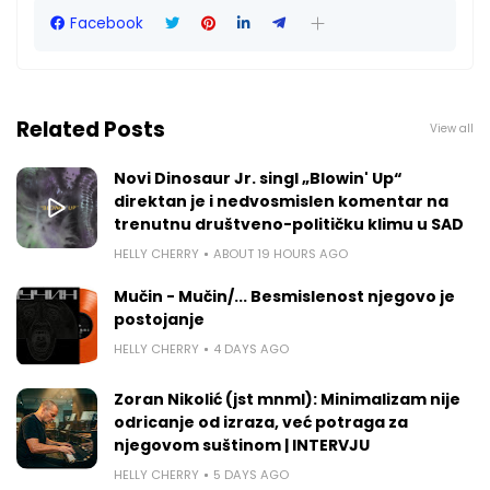
Facebook
Related Posts
View all
Novi Dinosaur Jr. singl „Blowin' Up“
direktan je i nedvosmislen komentar na
trenutnu društveno-političku klimu u SAD
HELLY CHERRY
ABOUT 19 HOURS AGO
Mučin - Mučin/... Besmislenost njegovo je
postojanje
HELLY CHERRY
4 DAYS AGO
Zoran Nikolić (jst mnml): Minimalizam nije
odricanje od izraza, već potraga za
njegovom suštinom | INTERVJU
HELLY CHERRY
5 DAYS AGO