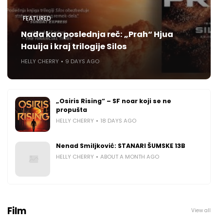
FEATURED
Nada kao poslednja reč: „Prah“ Hjua
Hauija i kraj trilogije Silos
HELLY CHERRY
9 DAYS AGO
„Osiris Rising“ – SF noar koji se ne
propušta
HELLY CHERRY
18 DAYS AGO
Nenad Smiljković: STANARI ŠUMSKE 13B
HELLY CHERRY
ABOUT A MONTH AGO
Film
View all