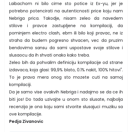
Laibachom ni bilo cime sto potice iz Ex-yu, jer je
potrebno potencirati na autenticnosti price koju nam
Nebriga prica. Takodje, nisam zeleo da navedem
stilove i pravce zastupljene na kompilaciji, da
pominjem electro clash, ebm ili bilo koji pravac, ne iz
straha da budem pogresno shvacen, vec da pruzim
bendovima sansu da sami uspostave svoje stilove i
slusaocu da ih shvati onako kako treba.
Zeleo bih da pohvalim definiciju kompilacije od strane
izdavaca, koja glasi: 99,9% blato, 0.1% nakit, 100% hitovi".
To je prava mera onog sto mozete cuti na samoj
kompilaciji.
Da je samo vise ovakvih Nebriga i nadajmo se da ce ih
biti jos! Do tada uzivajte u onom sto slusate, najbolja
recenzija je ona koju sami stvorite slusajuci muziku sa
ove kompilacije.
Pedja Zivanovic