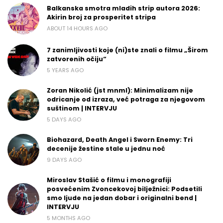
Balkanska smotra mladih strip autora 2026:
Akirin broj za prosperitet stripa
ABOUT 14 HOURS AGO
7 zanimljivosti koje (ni)ste znali o filmu „Širom
zatvorenih očiju“
5 YEARS AGO
Zoran Nikolić (jst mnml): Minimalizam nije
odricanje od izraza, već potraga za njegovom
suštinom | INTERVJU
5 DAYS AGO
Biohazard, Death Angel i Sworn Enemy: Tri
decenije žestine stale u jednu noć
9 DAYS AGO
Miroslav Stašić o filmu i monografiji
posvećenim Zvoncekovoj bilježnici: Podsetili
smo ljude na jedan dobar i originalni bend |
INTERVJU
5 MONTHS AGO