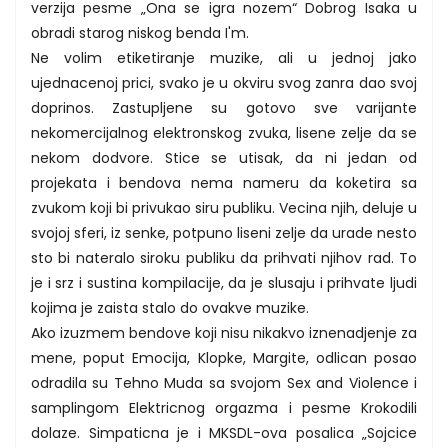
verzija pesme „Ona se igra nozem“ Dobrog Isaka u
obradi starog niskog benda I'm.
Ne volim etiketiranje muzike, ali u jednoj jako
ujednacenoj prici, svako je u okviru svog zanra dao svoj
doprinos. Zastupljene su gotovo sve varijante
nekomercijalnog elektronskog zvuka, lisene zelje da se
nekom dodvore. Stice se utisak, da ni jedan od
projekata i bendova nema nameru da koketira sa
zvukom koji bi privukao siru publiku. Vecina njih, deluje u
svojoj sferi, iz senke, potpuno liseni zelje da urade nesto
sto bi nateralo siroku publiku da prihvati njihov rad. To
je i srz i sustina kompilacije, da je slusaju i prihvate ljudi
kojima je zaista stalo do ovakve muzike.
Ako izuzmem bendove koji nisu nikakvo iznenadjenje za
mene, poput Emocija, Klopke, Margite, odlican posao
odradila su Tehno Muda sa svojom Sex and Violence i
samplingom Elektricnog orgazma i pesme Krokodili
dolaze. Simpaticna je i MKSDL-ova posalica „Sojcice