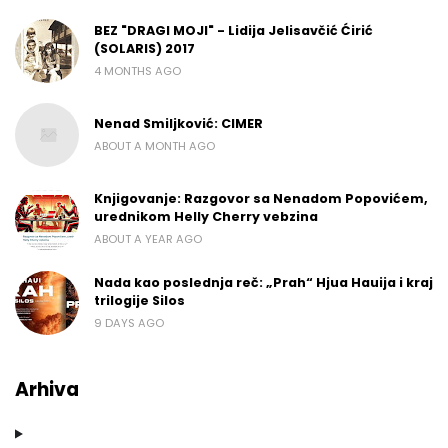
BEZ "DRAGI MOJI" - Lidija Jelisavčić Ćirić
(SOLARIS) 2017
4 MONTHS AGO
Nenad Smiljković: CIMER
ABOUT A MONTH AGO
Knjigovanje: Razgovor sa Nenadom Popovićem,
urednikom Helly Cherry vebzina
ABOUT A YEAR AGO
Nada kao poslednja reč: „Prah“ Hjua Hauija i kraj
trilogije Silos
9 DAYS AGO
Arhiva