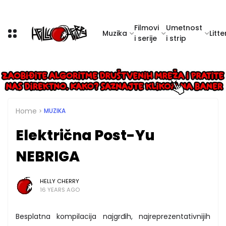
Filmovi
Umetnost
Muzika
Litte
i serije
i strip
Home
MUZIKA
Električna Post-Yu
NEBRIGA
HELLY CHERRY
16 YEARS AGO
Besplatna kompilacija najgrđih, najreprezentativnijih