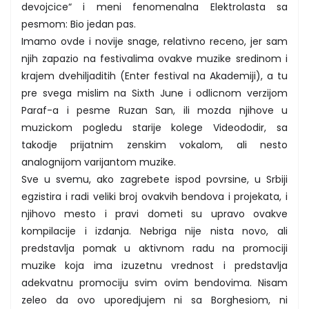
devojcice“ i meni fenomenalna Elektrolasta sa
pesmom: Bio jedan pas.
Imamo ovde i novije snage, relativno receno, jer sam
njih zapazio na festivalima ovakve muzike sredinom i
krajem dvehiljaditih (Enter festival na Akademiji), a tu
pre svega mislim na Sixth June i odlicnom verzijom
Paraf-a i pesme Ruzan San, ili mozda njihove u
muzickom pogledu starije kolege Videododir, sa
takodje prijatnim zenskim vokalom, ali nesto
analognijom varijantom muzike.
Sve u svemu, ako zagrebete ispod povrsine, u Srbiji
egzistira i radi veliki broj ovakvih bendova i projekata, i
njihovo mesto i pravi dometi su upravo ovakve
kompilacije i izdanja. Nebriga nije nista novo, ali
predstavlja pomak u aktivnom radu na promociji
muzike koja ima izuzetnu vrednost i predstavlja
adekvatnu promociju svim ovim bendovima. Nisam
zeleo da ovo uporedjujem ni sa Borghesiom, ni