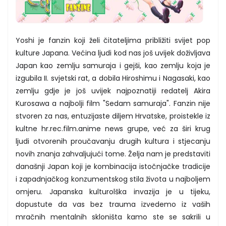
Yoshi je fanzin koji želi čitateljima približiti svijet pop
kulture Japana. Većina ljudi kod nas još uvijek doživljava
Japan kao zemlju samuraja i gejši, kao zemlju koja je
izgubila II. svjetski rat, a dobila Hiroshimu i Nagasaki, kao
zemlju gdje je još uvijek najpoznatiji redatelj Akira
Kurosawa a najbolji film "Sedam samuraja". Fanzin nije
stvoren za nas, entuzijaste diljem Hrvatske, proistekle iz
kultne hr.rec.film.anime news grupe, već za širi krug
ljudi otvorenih proučavanju drugih kultura i stjecanju
novih znanja zahvaljujući tome. Želja nam je predstaviti
današnji Japan koji je kombinacija istočnjačke tradicije
i zapadnjačkog konzumentskog stila života u najboljem
omjeru. Japanska kulturolška invazija je u tijeku,
dopustute da vas bez trauma izvedemo iz vaših
mračnih mentalnih skloništa kamo ste se sakrili u