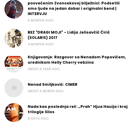
posvećenim Zvoncekovoj bilježnici: Podsetili
smo ljude na jedan dobar i originalni bend |
INTERVJU
5 MONTHS AGO
BEZ "DRAGI MOJI" - Lidija Jelisavčić Ćirić
(SOLARIS) 2017
4 MONTHS AGO
Knjigovanje: Razgovor sa Nenadom Popovićem,
urednikom Helly Cherry vebzina
ABOUT A YEAR AGO
Nenad Smiljković: CIMER
ABOUT A MONTH AGO
Nada kao poslednja reč: „Prah“ Hjua Hauija i kraj
trilogije Silos
9 DAYS AGO