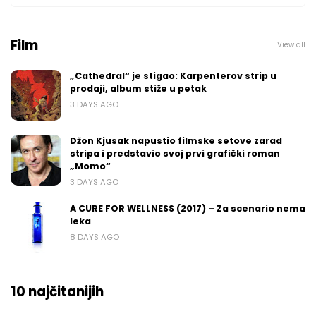
Film
View all
„Cathedral“ je stigao: Karpenterov strip u
prodaji, album stiže u petak
3 DAYS AGO
Džon Kjusak napustio filmske setove zarad
stripa i predstavio svoj prvi grafički roman
„Momo“
3 DAYS AGO
A CURE FOR WELLNESS (2017) – Za scenario nema
leka
8 DAYS AGO
10 najčitanijih