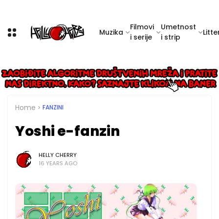
Filmovi
Umetnost
Muzika
Litte
i serije
i strip
Home
FANZINI
Yoshi e-fanzin
HELLY CHERRY
16 YEARS AGO