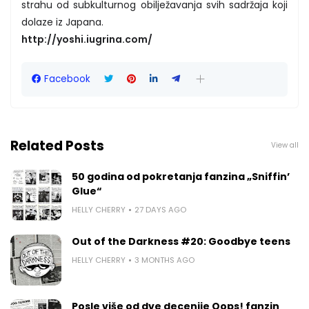
strahu od subkulturnog obilježavanja svih sadržaja koji
dolaze iz Japana.
http://yoshi.iugrina.com/
Facebook
Related Posts
View all
50 godina od pokretanja fanzina „Sniffin’
Glue“
HELLY CHERRY
27 DAYS AGO
Out of the Darkness #20: Goodbye teens
HELLY CHERRY
3 MONTHS AGO
Posle više od dve decenije Oops! fanzin