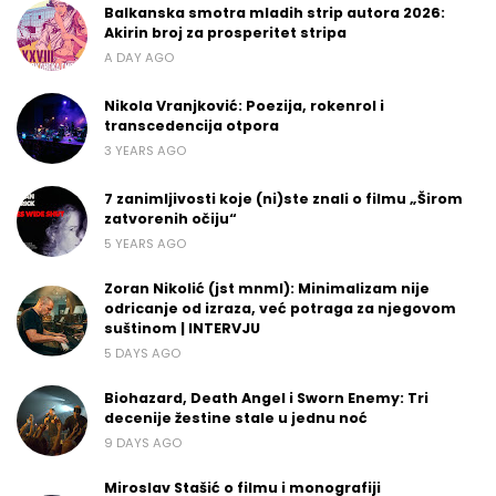
Balkanska smotra mladih strip autora 2026:
Akirin broj za prosperitet stripa
A DAY AGO
Nikola Vranjković: Poezija, rokenrol i
transcedencija otpora
3 YEARS AGO
7 zanimljivosti koje (ni)ste znali o filmu „Širom
zatvorenih očiju“
5 YEARS AGO
Zoran Nikolić (jst mnml): Minimalizam nije
odricanje od izraza, već potraga za njegovom
suštinom | INTERVJU
5 DAYS AGO
Biohazard, Death Angel i Sworn Enemy: Tri
decenije žestine stale u jednu noć
9 DAYS AGO
Miroslav Stašić o filmu i monografiji