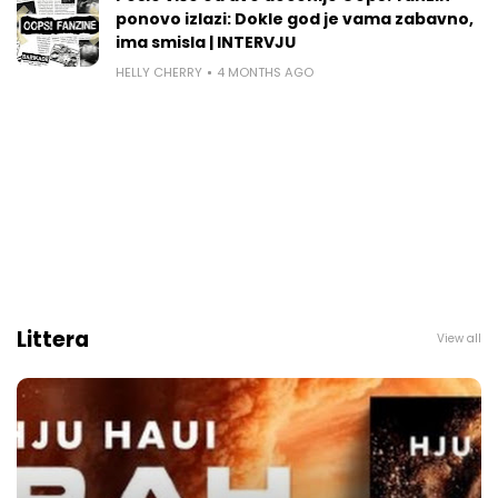
ponovo izlazi: Dokle god je vama zabavno,
ima smisla | INTERVJU
HELLY CHERRY
4 MONTHS AGO
Littera
View all