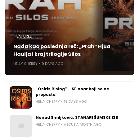
FEATURED
Nada kao poslednja reč: „Prah“ Hjua
Hauija i kraj trilogije Silos
HELLY CHERRY
9 DAYS AGO
„Osiris Rising“ – SF noar koji se ne
propušta
HELLY CHERRY
19 DAYS AGO
Nenad Smiljković: STANARI ŠUMSKE 13B
HELLY CHERRY
ABOUT A MONTH AGO