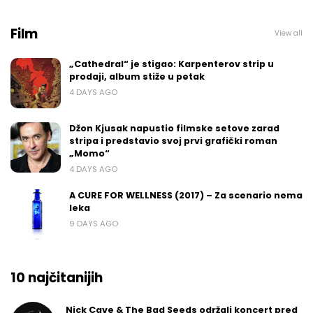
Film
View all
„Cathedral“ je stigao: Karpenterov strip u
prodaji, album stiže u petak
4 DAYS AGO
Džon Kjusak napustio filmske setove zarad
stripa i predstavio svoj prvi grafički roman
„Momo“
4 DAYS AGO
A CURE FOR WELLNESS (2017) – Za scenario nema
leka
9 DAYS AGO
10 najčitanijih
Nick Cave & The Bad Seeds održali koncert pred