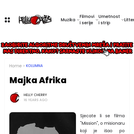
Filmovi
Umetnost
Muzika
Litte
i serije
i strip
Home
KOLUMNA
Majka Afrika
HELLY CHERRY
16 YEARS AGO
Sjecate li se filma
"Mission", o misionaru
koji je išao po