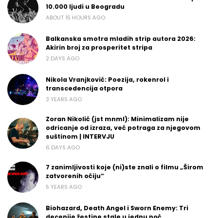
10.000 ljudi u Beogradu
ABOUT 15 HOURS AGO
Balkanska smotra mladih strip autora 2026:
Akirin broj za prosperitet stripa
2 DAYS AGO
Nikola Vranjković: Poezija, rokenrol i
transcedencija otpora
3 YEARS AGO
Zoran Nikolić (jst mnml): Minimalizam nije
odricanje od izraza, već potraga za njegovom
suštinom | INTERVJU
6 DAYS AGO
7 zanimljivosti koje (ni)ste znali o filmu „Širom
zatvorenih očiju“
5 YEARS AGO
Biohazard, Death Angel i Sworn Enemy: Tri
decenije žestine stale u jednu noć