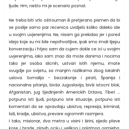
ljude. Hm, nešto mi je scenario poznat.
Ne treba biti vrlo oštrouman ili pretjerano pismen da bi
se poslije samo par recenica uvidjelo koliko daleko ide
u svojim uvjerenjima. Ne, nisam ga prekidao jer i pored
ideja koje su mi bile neprihvatljive, ipak smo imali lijepu
konverzaciju i htjeo sam da cujem dokle ce ici u svojim
uvjerenjima, iako sam znao da može danima i nocima
tako jer osoba slicnih, ustvari istih njemu, imate
svugdje po svijetu, sa manjim razlikama zbog lokalnih
uslova. Somalija - bezzakonje i pirati, Španija i
nacionalna pitanja, bivša Jugoslavija, bivši istocni blok,
Afganistan, jug Sjedinjenih Americkih Država, Tibet ...
potpuno isti ljudi, potpuno iste situacije, potpuno isti
komentari da se opravdaju ubistva, represija, kriminal,
laži, kradje, ubistva, prevare ogromnih razmjera.
I tako, misionar, dva metra u visini i širini, sijedo plave
kose i brade, plavih ociju i velikog i prijatnog osmjeha,