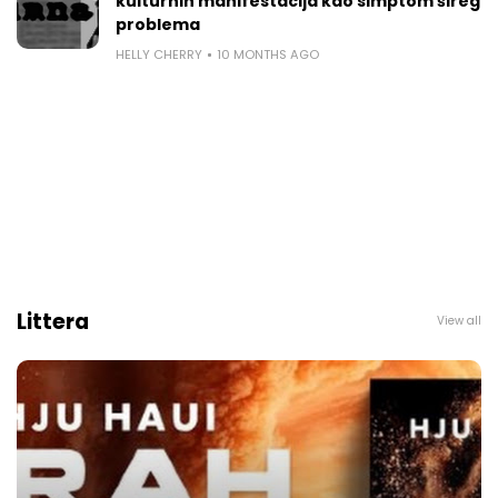
kulturnih manifestacija kao simptom šireg
problema
HELLY CHERRY
10 MONTHS AGO
Littera
View all