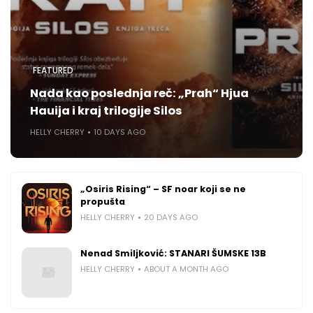
FEATURED
Nada kao poslednja reč: „Prah“ Hjua
Hauija i kraj trilogije Silos
HELLY CHERRY
10 DAYS AGO
„Osiris Rising“ – SF noar koji se ne
propušta
HELLY CHERRY
20 DAYS AGO
Nenad Smiljković: STANARI ŠUMSKE 13B
HELLY CHERRY
ABOUT A MONTH AGO