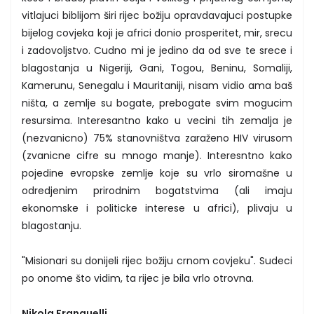
vitlajuci biblijom širi rijec božiju opravdavajuci postupke
bijelog covjeka koji je africi donio prosperitet, mir, srecu
i zadovoljstvo. Cudno mi je jedino da od sve te srece i
blagostanja u Nigeriji, Gani, Togou, Beninu, Somaliji,
Kamerunu, Senegalu i Mauritaniji, nisam vidio ama baš
ništa, a zemlje su bogate, prebogate svim mogucim
resursima. Interesantno kako u vecini tih zemalja je
(nezvanicno) 75% stanovništva zaraženo HIV virusom
(zvanicne cifre su mnogo manje). Interesntno kako
pojedine evropske zemlje koje su vrlo siromašne u
odredjenim prirodnim bogatstvima (ali imaju
ekonomske i politicke interese u africi), plivaju u
blagostanju.
"Misionari su donijeli rijec božiju crnom covjeku". Sudeci
po onome što vidim, ta rijec je bila vrlo otrovna.
Nikola Franquelli