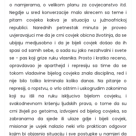
o namjerama, o velikom planu za covjecanstvo itd.
Negdje u sred konverzacije malo skrecem sa teme i
pitam covjeka kakva je situacija u južnoafrickoj
republici. Narednih petnestak minuta je proveo
uvjeravajuci me da je crni covjek obicna životinja, da se
ubijaju medjusobno i da je bijeli covjek došao da ih
spasi od samih sebe, a sada su jako nezahvalni i svete
se - pas koji grize ruku vlasnika. Prosto i kratko receno,
opravdavao je aparthejd i represiju sa time da se
tokom vladavine bijelog covjeka znala disciplina, red i
nije bilo toliko kriminala koliko danas. Na pitanje o
represiji, o ropstvu, o vrlo oštrim i uskogrudim zakonima
koji su išli na ruku iskljucivo bijelom covjeku, i
svakodnevnom kršenju ljudskih prava, o tome da su
crni živjeli po getoima, izdvojeni od bijelog covjeka, sa
zabranama da sjede ili ulaze gdje i bijeli covjek,
misionar je uvjek nalazio neki vrlo praktican odgovor
kojim bi objasnio situaciju i sve postupke u namjeri da