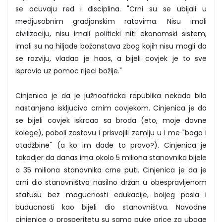
se ocuvaju red i disciplina. "Crni su se ubijali u
medjusobnim gradjanskim ratovima. Nisu imali
civilizaciju, nisu imali politicki niti ekonomski sistem,
imali su na hiljade božanstava zbog kojih nisu mogli da
se razviju, vladao je haos, a bijeli covjek je to sve
ispravio uz pomoc rijeci božije."
Cinjenica je da je južnoafricka republika nekada bila
nastanjena iskljucivo crnim covjekom. Cinjenica je da
se bijeli covjek iskrcao sa broda (eto, moje davne
kolege), poboli zastavu i prisvojili zemlju u i me "boga i
otadžbine" (a ko im dade to pravo?). Cinjenica je
takodjer da danas ima okolo 5 miliona stanovnika bijele
a 35 miliona stanovnika crne puti. Cinjenica je da je
crni dio stanovništva nasilno držan u obespravljenom
statusu bez mogucnosti edukacije, boljeg posla i
buducnosti kao bijeli dio stanovništva. Navodne
cinjenice o prosperitetu su samo puke price za uboge