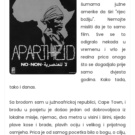
šumama južne
amerike da širi "rijec
božiju". Nemojte
misliti da je to samo
film. Sve se to
odigralo nekada u
vremenu i vrlo je
realna prica onoga
što se dogadjalo prije
samo dvjesta
godina. Kako tada,
tako i danas.
Sa brodom sam u južnoafrickoj republici, Cape Town, i
brodu u posjetu je došao jedan od dobrovoljaca iz
lokalne misije, njemac, dva metra u visini i širini, sijedo
plave kose i brade, plavih ociju i velikog i prijatnog
osmjeha. Prica je od samog pocetka bila o bogu, o cilju,