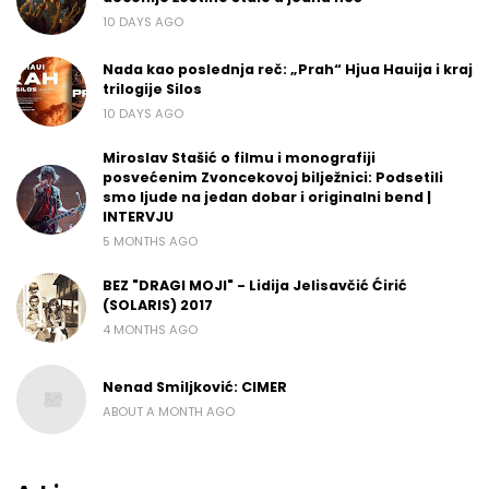
10 DAYS AGO
Nada kao poslednja reč: „Prah“ Hjua Hauija i kraj
trilogije Silos
10 DAYS AGO
Miroslav Stašić o filmu i monografiji
posvećenim Zvoncekovoj bilježnici: Podsetili
smo ljude na jedan dobar i originalni bend |
INTERVJU
5 MONTHS AGO
BEZ "DRAGI MOJI" - Lidija Jelisavčić Ćirić
(SOLARIS) 2017
4 MONTHS AGO
Nenad Smiljković: CIMER
ABOUT A MONTH AGO