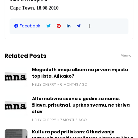
Cape Town, 18.08.2010
Facebook
Related Posts
View all
Megadeth imaju album na prvom mjestu
top lista. Ali kako?
HELLY CHERRY
6 MONTHS AGO
Alternativna scena u godini za nama:
žilava, prisutna i, uprkos svemu, ne skriva
stav
HELLY CHERRY
7 MONTHS AGO
Kultura pod pritiskom: Otkazivanje