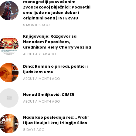
monografiji posvećenim
Zvoncekovoj bilježnici: Podsetili
smo ljude na jedan dobar i
originalni bend | INTERVJU
5 MONTHS AGO
Knjigovanje: Razgovor sa
Nenadom Popovićem,
urednikom Helly Cherry vebzina
ABOUT A YEAR AGO
Dina: Roman o prirodi, politici i
ljudskom umu
ABOUT A MONTH AGO
Nenad Smiljković: CIMER
ABOUT A MONTH AGO
Nada kao poslednja reč: „Prah“
Hjua Hauija i kraj trilogije Silos
8 DAYS AGO