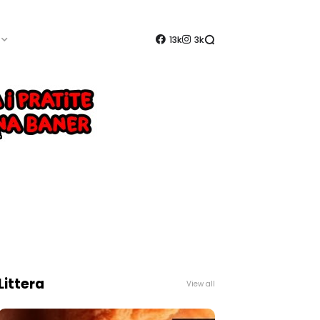
13k
3k
Littera
View all