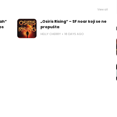
View all
rah“
„Osiris Rising“ – SF noar koji se ne
los
propušta
HELLY CHERRY
18 DAYS AGO