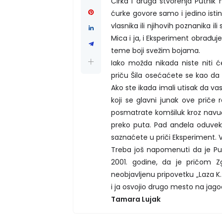
Ćirka i druga stvorenja Putnik
ćurke govore samo i jedino istin
vlasnika ili njihovih poznanika i
Mica i ja, i Eksperiment obrađuj
teme boji svežim bojama.
Iako možda nikada niste niti će
priču Šila osećaćete se kao d
Ako ste ikada imali utisak da va
koji se glavni junak ove priče 
posmatrate komšiluk kroz navuč
preko puta. Pad anđela oduvek j
saznaćete u priči Eksperiment. V
Treba još napomenuti da je Put
2001. godine, da je pričom Z
neobjavljenu pripovetku „Laza K.
i ja osvojio drugo mesto na jag
Tamara Lujak