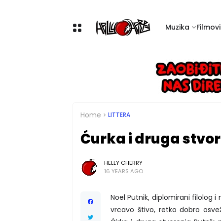
Muzika
Filmovi 
Home
LITTERA
Ćurka i druga stvo
HELLY CHERRY
16 YEARS AGO
Noel Putnik, diplomirani filolog 
vrcavo štivo, retko dobro osvež