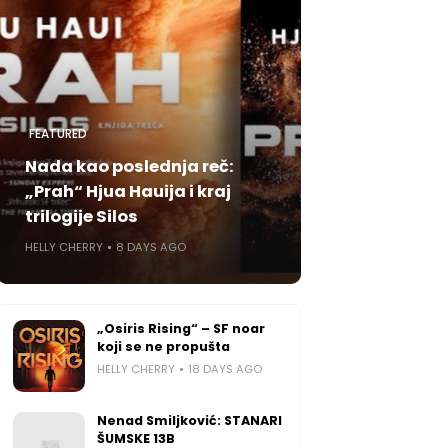
FEATURED
Nada kao poslednja reč:
„Prah“ Hjua Hauija i kraj
trilogije Silos
HELLY CHERRY
8 DAYS AGO
„Osiris Rising“ – SF noar
koji se ne propušta
HELLY CHERRY
18 DAYS AGO
Nenad Smiljković: STANARI
ŠUMSKE 13B