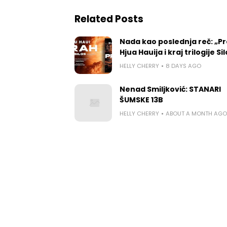
Related Posts
Nada kao poslednja reč: „P
Hjua Hauija i kraj trilogije Si
HELLY CHERRY
8 DAYS AGO
Nenad Smiljković: STANARI
ŠUMSKE 13B
HELLY CHERRY
ABOUT A MONTH AGO