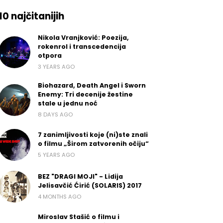
10 najčitanijih
Nikola Vranjković: Poezija,
rokenrol i transcedencija
otpora
3 YEARS AGO
Biohazard, Death Angel i Sworn
Enemy: Tri decenije žestine
stale u jednu noć
8 DAYS AGO
7 zanimljivosti koje (ni)ste znali
o filmu „Širom zatvorenih očiju“
5 YEARS AGO
BEZ "DRAGI MOJI" - Lidija
Jelisavčić Ćirić (SOLARIS) 2017
4 MONTHS AGO
Miroslav Stašić o filmu i