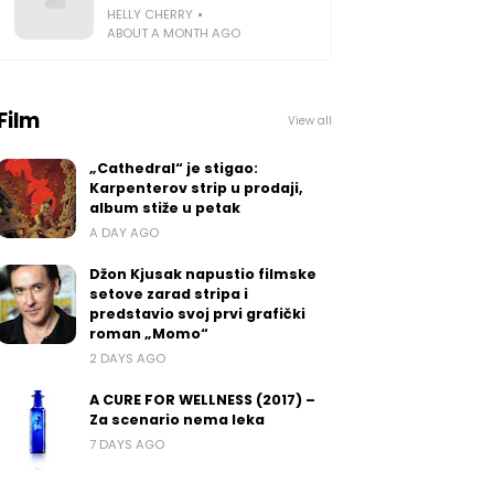
HELLY CHERRY
ABOUT A MONTH AGO
Film
View all
„Cathedral“ je stigao:
Karpenterov strip u prodaji,
album stiže u petak
A DAY AGO
Džon Kjusak napustio filmske
setove zarad stripa i
predstavio svoj prvi grafički
roman „Momo“
2 DAYS AGO
A CURE FOR WELLNESS (2017) –
Za scenario nema leka
7 DAYS AGO