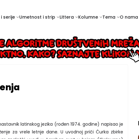
i serije
Umetnost i strip
Littera
Kolumne
Tema
O nama
renja
i nastavnik latinskog jezika (rođen 1974. godine) napisao je
enje za vrele letnje dane. U uvodnoj priči Ćurka zbirke