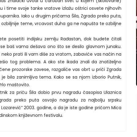
 nas znalački uvodi u čaroban svet u kojem (školovane)
u i time svoje tanke vratove izlažu oštrici osvete njihovih
li suparnika. Iako u drugim pričama Šila, Zgrada preko puta,
e ozbiljnije teme, vrcavost duha ga ne napušta te ozbiljne
te posetiti indijsku zemlju Rađastan, dok budete čitali
a se baš vama dešava ono što se desilo glavnom junaku.
s neko prati ili vam diše za vratom, zabaviće vas način na
rešio tog problema. A ako ste ikada znali da znatiželjno
ene prozorske zavese, razgaliće vas obrt u priči Zgrada
e bila zanimljiva tema. Kako se sa njom izborio Putnik,
rlo maštovito.
nik za priču Šila dobio prvu nagradu časopisa Ulaznica
grada preko puta osvojio nagradu za najbolju srpsku
 Lazarević” 2003. godine, a da je iste godine pričom Mica
odinskom književnom festivalu.