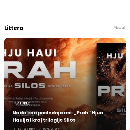
Littera
View all
FEATURED
Nada kao poslednja reč: „Prah“ Hjua
Hauija i kraj trilogije Silos
HELLY CHERRY
7 DAYS AGO