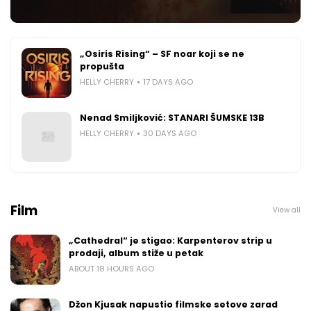
„Osiris Rising“ – SF noar koji se ne
propušta
HELLY CHERRY
17 DAYS AGO
Nenad Smiljković: STANARI ŠUMSKE 13B
HELLY CHERRY
30 DAYS AGO
Film
View all
„Cathedral“ je stigao: Karpenterov strip u
prodaji, album stiže u petak
ABOUT 18 HOURS AGO
Džon Kjusak napustio filmske setove zarad