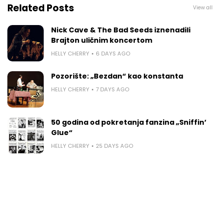
Related Posts
View all
Nick Cave & The Bad Seeds iznenadili
Brajton uličnim koncertom
HELLY CHERRY
6 DAYS AGO
Pozorište: „Bezdan“ kao konstanta
HELLY CHERRY
7 DAYS AGO
50 godina od pokretanja fanzina „Sniffin’
Glue“
HELLY CHERRY
25 DAYS AGO