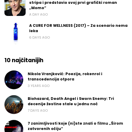
stripa i predstavio svoj prvi grafički roman
„Momo“
A DAY AGO
A CURE FOR WELLNESS (2017) – Za scenario nema
leka
6 DAYS AGO
10 najčitanijih
Nikola Vranjković: Poezija, rokenrol i
transcedencija otpora
3 YEARS AGO
Biohazard, Death Angel i Sworn Enemy: Tri
decenije žestine stale u jednu noć
7 DAYS AGO
7 zanimljivosti koje (ni)ste znali o filmu „Širom
zatvorenih očiju“