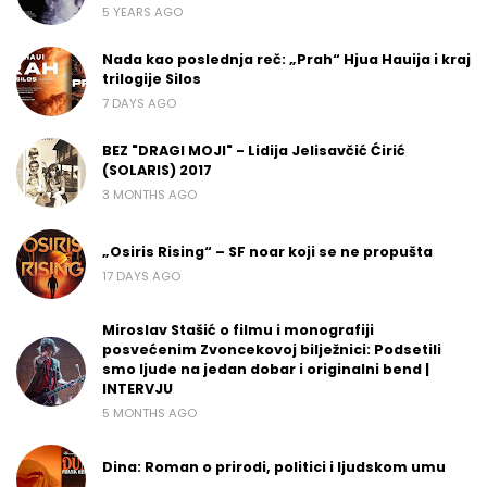
5 YEARS AGO
Nada kao poslednja reč: „Prah“ Hjua Hauija i kraj
trilogije Silos
7 DAYS AGO
BEZ "DRAGI MOJI" - Lidija Jelisavčić Ćirić
(SOLARIS) 2017
3 MONTHS AGO
„Osiris Rising“ – SF noar koji se ne propušta
17 DAYS AGO
Miroslav Stašić o filmu i monografiji
posvećenim Zvoncekovoj bilježnici: Podsetili
smo ljude na jedan dobar i originalni bend |
INTERVJU
5 MONTHS AGO
Dina: Roman o prirodi, politici i ljudskom umu