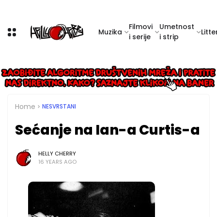
Filmovi
Umetnost
Muzika
Litte
i serije
i strip
Home
NESVRSTANI
Sećanje na Ian-a Curtis-a
HELLY CHERRY
16 YEARS AGO